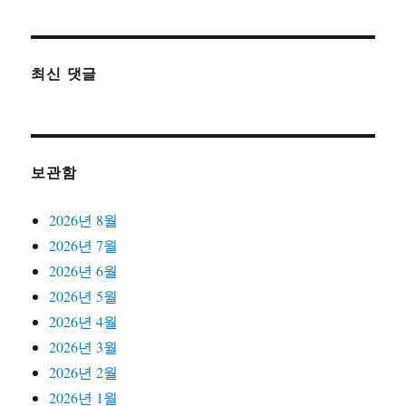
최신 댓글
보관함
2026년 8월
2026년 7월
2026년 6월
2026년 5월
2026년 4월
2026년 3월
2026년 2월
2026년 1월