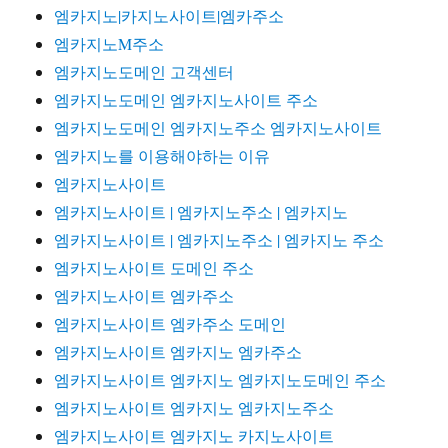
엠카지노|카지노사이트|엠카주소
엠카지노M주소
엠카지노도메인 고객센터
엠카지노도메인 엠카지노사이트 주소
엠카지노도메인 엠카지노주소 엠카지노사이트
엠카지노를 이용해야하는 이유
엠카지노사이트
엠카지노사이트 | 엠카지노주소 | 엠카지노
엠카지노사이트 | 엠카지노주소 | 엠카지노 주소
엠카지노사이트 도메인 주소
엠카지노사이트 엠카주소
엠카지노사이트 엠카주소 도메인
엠카지노사이트 엠카지노 엠카주소
엠카지노사이트 엠카지노 엠카지노도메인 주소
엠카지노사이트 엠카지노 엠카지노주소
엠카지노사이트 엠카지노 카지노사이트