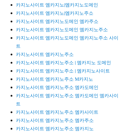
카지노사이트 엠카지노|엠카지노도메인
카지노사이트 엠카지노|엠카지노주소
카지노사이트 엠카지노도메인 엠카주소
카지노사이트 엠카지노도메인 엠카지노주소
카지노사이트 엠카지노도메인 엠카지노주소 사이
트
카지노사이트 엠카지노주소
카지노사이트 엠카지노주소 | 엠카지노 도메인
카지노사이트 엠카지노주소 | 엠카지노사이트
카지노사이트 엠카지노주소 M카지노
카지노사이트 엠카지노주소 엠카도메인
카지노사이트 엠카지노주소 엠카도메인 엠카사이
트
카지노사이트 엠카지노주소 엠카사이트
카지노사이트 엠카지노주소 엠카주소
카지노사이트 엠카지노주소 엠카지노