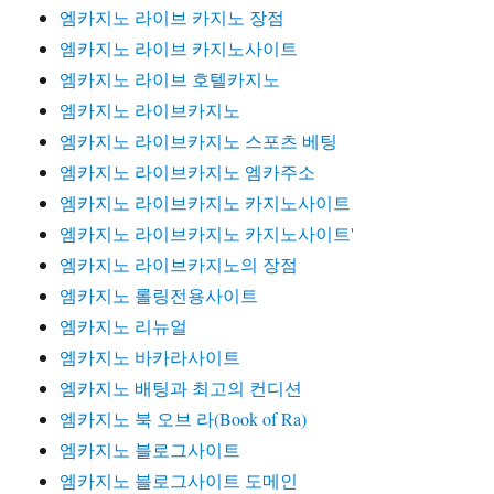
엠카지노 라이브 카지노 장점
엠카지노 라이브 카지노사이트
엠카지노 라이브 호텔카지노
엠카지노 라이브카지노
엠카지노 라이브카지노 스포츠 베팅
엠카지노 라이브카지노 엠카주소
엠카지노 라이브카지노 카지노사이트
엠카지노 라이브카지노 카지노사이트'
엠카지노 라이브카지노의 장점
엠카지노 롤링전용사이트
엠카지노 리뉴얼
엠카지노 바카라사이트
엠카지노 배팅과 최고의 컨디션
엠카지노 북 오브 라(Book of Ra)
엠카지노 블로그사이트
엠카지노 블로그사이트 도메인