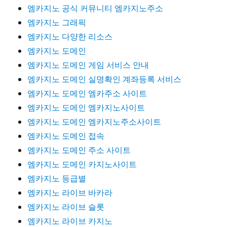
엠카지노 공식 커뮤니티 엠카지노주소
엠카지노 그래픽
엠카지노 다양한 리소스
엠카지노 도메인
엠카지노 도메인 게임 서비스 안내
엠카지노 도메인 실명확인 계좌등록 서비스
엠카지노 도메인 엠카주소 사이트
엠카지노 도메인 엠카지노사이트
엠카지노 도메인 엠카지노주소사이트
엠카지노 도메인 접속
엠카지노 도메인 주소 사이트
엠카지노 도메인 카지노사이트
엠카지노 등급별
엠카지노 라이브 바카라
엠카지노 라이브 슬롯
엠카지노 라이브 카지노