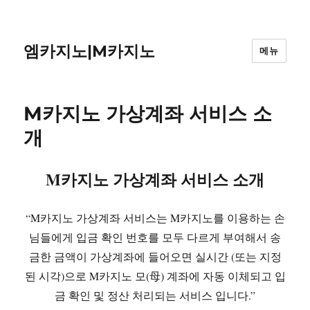
엠카지노|M카지노
메뉴
​M카지노 가상계좌 서비스 소
개
​M카지노 가상계좌 서비스 소개
“M카지노 가상계좌 서비스는 M카지노를 이용하는 손
님들에게 입금 확인 번호를 모두 다르게 부여해서 송
금한 금액이 가상계좌에 들어오면 실시간 (또는 지정
된 시각)으로 M카지노 모(母) 계좌에 자동 이체되고 입
금 확인 및 정산 처리되는 서비스 입니다.”