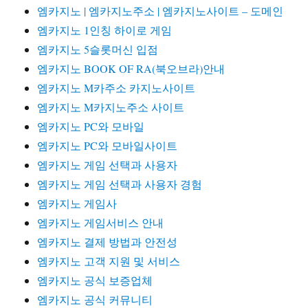
엠카지노 | 엠카지노주소 | 엠카지노사이트 – 도메인
엠카지노 1인칭 하이로 게임
엠카지노 5슬롯머신 입점
엠카지노 BOOK OF RA(북오브라)안내
엠카지노 M카주소 카지노사이트
엠카지노 M카지노주소 사이트
엠카지노 PC와 모바일
엠카지노 PC와 모바일사이트
엠카지노 게임 선택과 사용자
엠카지노 게임 선택과 사용자 경험
엠카지노 게임사
엠카지노 게임서비스 안내
엠카지노 결제 방법과 안전성
엠카지노 고객 지원 및 서비스
엠카지노 공식 보증업체
엠카지노 공식 커뮤니티