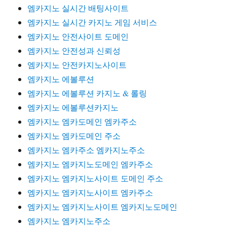
엠카지노 실시간 배팅사이트
엠카지노 실시간 카지노 게임 서비스
엠카지노 안전사이트 도메인
엠카지노 안전성과 신뢰성
엠카지노 안전카지노사이트
엠카지노 에볼루션
엠카지노 에볼루션 카지노 & 롤링
엠카지노 에볼루션카지노
엠카지노 엠카도메인 엠카주소
엠카지노 엠카도메인 주소
엠카지노 엠카주소 엠카지노주소
엠카지노 엠카지노도메인 엠카주소
엠카지노 엠카지노사이트 도메인 주소
엠카지노 엠카지노사이트 엠카주소
엠카지노 엠카지노사이트 엠카지노도메인
엠카지노 엠카지노주소