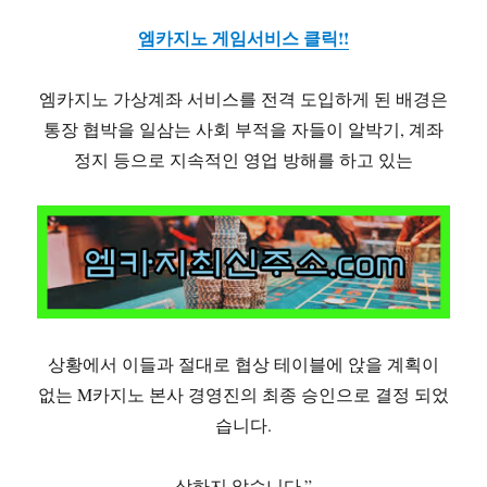
엠카지노 게임서비스 클릭!!
엠카지노 가상계좌 서비스를 전격 도입하게 된 배경은
통장 협박을 일삼는 사회 부적을 자들이 알박기, 계좌
정지 등으로 지속적인 영업 방해를 하고 있는
상황에서 이들과 절대로 협상 테이블에 앉을 계획이
없는 M카지노 본사 경영진의 최종 승인으로 결정 되었
습니다.
상하지 않습니다.”