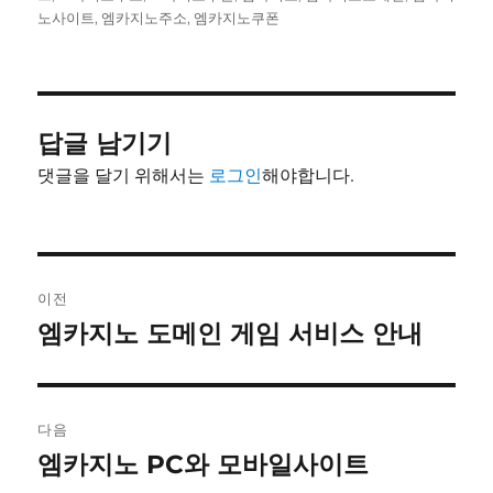
노사이트
,
엠카지노주소
,
엠카지노쿠폰
답글 남기기
댓글을 달기 위해서는
로그인
해야합니다.
글
이전
내
엠카지노 도메인 게임 서비스 안내
이
전
비
글:
게
다음
이
엠카지노 PC와 모바일사이트
다