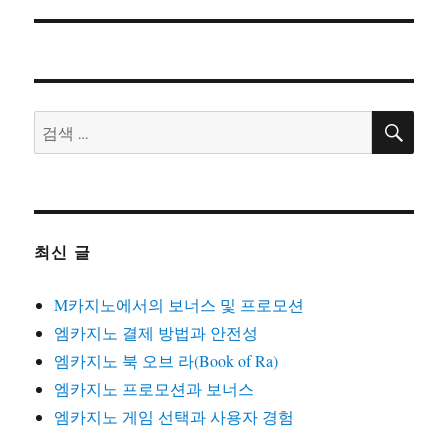
음
션
글:
검
검
색
색:
최신 글
M카지노에서의 보너스 및 프로모션
엠카지노 결제 방법과 안전성
엠카지노 북 오브 라(Book of Ra)
엠카지노 프로모션과 보너스
엠카지노 게임 선택과 사용자 경험