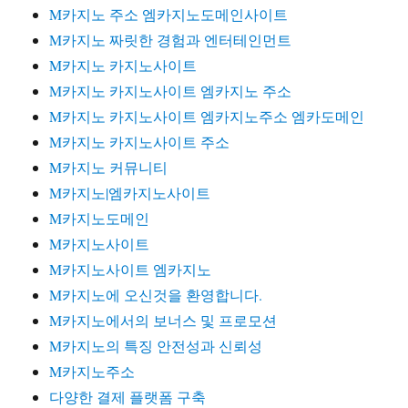
M카지노 주소 엠카지노도메인사이트
M카지노 짜릿한 경험과 엔터테인먼트
M카지노 카지노사이트
M카지노 카지노사이트 엠카지노 주소
M카지노 카지노사이트 엠카지노주소 엠카도메인
M카지노 카지노사이트 주소
M카지노 커뮤니티
M카지노|엠카지노사이트
M카지노도메인
M카지노사이트
M카지노사이트 엠카지노
M카지노에 오신것을 환영합니다.
M카지노에서의 보너스 및 프로모션
M카지노의 특징 안전성과 신뢰성
M카지노주소
다양한 결제 플랫폼 구축