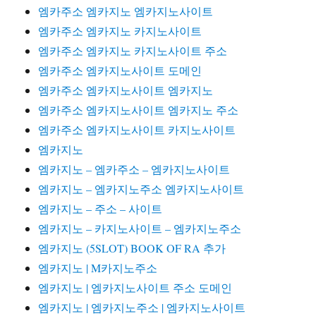
엠카주소 엠카지노 엠카지노사이트
엠카주소 엠카지노 카지노사이트
엠카주소 엠카지노 카지노사이트 주소
엠카주소 엠카지노사이트 도메인
엠카주소 엠카지노사이트 엠카지노
엠카주소 엠카지노사이트 엠카지노 주소
엠카주소 엠카지노사이트 카지노사이트
엠카지노
엠카지노 – 엠카주소 – 엠카지노사이트
엠카지노 – 엠카지노주소 엠카지노사이트
엠카지노 – 주소 – 사이트
엠카지노 – 카지노사이트 – 엠카지노주소
엠카지노 (5SLOT) BOOK OF RA 추가
엠카지노 | M카지노주소
엠카지노 | 엠카지노사이트 주소 도메인
엠카지노 | 엠카지노주소 | 엠카지노사이트