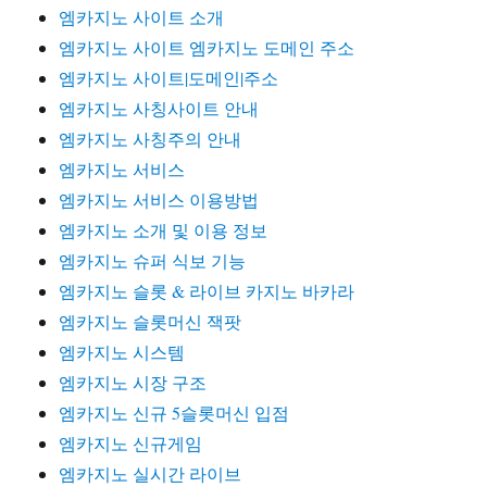
엠카지노 사이트 소개
엠카지노 사이트 엠카지노 도메인 주소
엠카지노 사이트|도메인|주소
엠카지노 사칭사이트 안내
엠카지노 사칭주의 안내
엠카지노 서비스
엠카지노 서비스 이용방법
엠카지노 소개 및 이용 정보
엠카지노 슈퍼 식보 기능
엠카지노 슬롯 & 라이브 카지노 바카라
엠카지노 슬롯머신 잭팟
엠카지노 시스템
엠카지노 시장 구조
엠카지노 신규 5슬롯머신 입점
엠카지노 신규게임
엠카지노 실시간 라이브