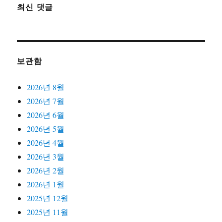
최신 댓글
보관함
2026년 8월
2026년 7월
2026년 6월
2026년 5월
2026년 4월
2026년 3월
2026년 2월
2026년 1월
2025년 12월
2025년 11월