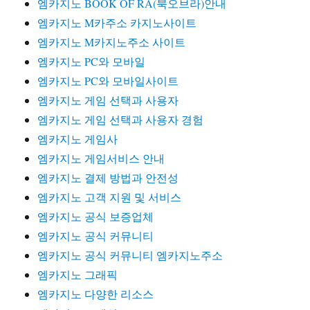
엠카지노 BOOK OF RA(북오브라)안내
엠카지노 M카주소 카지노사이트
엠카지노 M카지노주소 사이트
엠카지노 PC와 모바일
엠카지노 PC와 모바일사이트
엠카지노 게임 선택과 사용자
엠카지노 게임 선택과 사용자 경험
엠카지노 게임사
엠카지노 게임서비스 안내
엠카지노 결제 방법과 안전성
엠카지노 고객 지원 및 서비스
엠카지노 공식 보증업체
엠카지노 공식 커뮤니티
엠카지노 공식 커뮤니티 엠카지노주소
엠카지노 그래픽
엠카지노 다양한 리소스