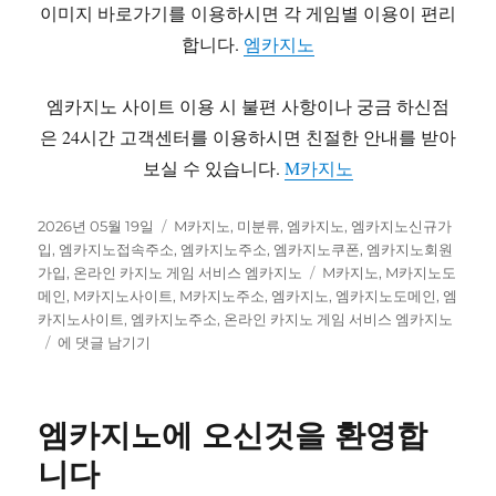
이미지 바로가기를 이용하시면 각 게임별 이용이 편리
합니다.
엠카지노
엠카지노 사이트 이용 시 불편 사항이나 궁금 하신점
은 24시간 고객센터를 이용하시면 친절한 안내를 받아
보실 수 있습니다.
M카지노
작
카
2026년 05월 19일
M카지노
,
미분류
,
엠카지노
,
엠카지노신규가
성
테
입
,
엠카지노접속주소
,
엠카지노주소
,
엠카지노쿠폰
,
엠카지노회원
일
고
태
가입
,
온라인 카지노 게임 서비스 엠카지노
M카지노
,
M카지노도
자
리
그
메인
,
M카지노사이트
,
M카지노주소
,
엠카지노
,
엠카지노도메인
,
엠
카지노사이트
,
엠카지노주소
,
온라인 카지노 게임 서비스 엠카지노
온
에 댓글 남기기
라
인
카
엠카지노에 오신것을 환영합
지
노
니다
게