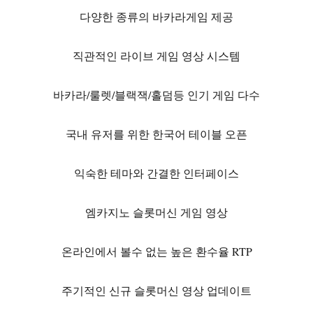
다양한 종류의 바카라게임 제공
직관적인 라이브 게임 영상 시스템
바카라/룰렛/블랙잭/홀덤등 인기 게임 다수
국내 유저를 위한 한국어 테이블 오픈
익숙한 테마와 간결한 인터페이스
엠카지노 슬롯머신 게임 영상
온라인에서 볼수 없는 높은 환수율 RTP
주기적인 신규 슬롯머신 영상 업데이트