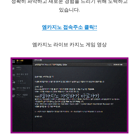
정확히 파악하고 새로운 경험을 드리기 위해 노력하고
있습니다.
엠카지노 접속주소 클릭!!
엠카지노 라이브 카지노 게임 영상