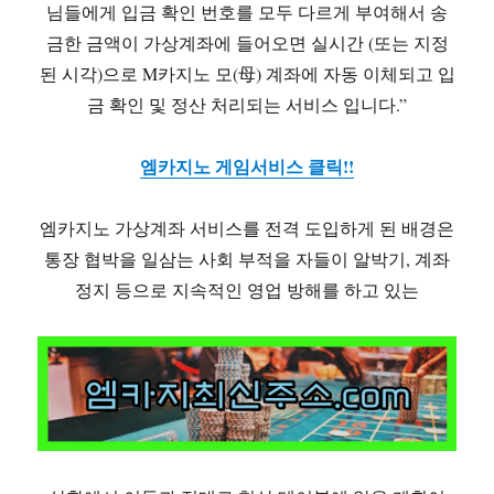
님들에게 입금 확인 번호를 모두 다르게 부여해서 송
금한 금액이 가상계좌에 들어오면 실시간 (또는 지정
된 시각)으로 M카지노 모(母) 계좌에 자동 이체되고 입
금 확인 및 정산 처리되는 서비스 입니다.”
엠카지노 게임서비스 클릭!!
엠카지노 가상계좌 서비스를 전격 도입하게 된 배경은
통장 협박을 일삼는 사회 부적을 자들이 알박기, 계좌
정지 등으로 지속적인 영업 방해를 하고 있는