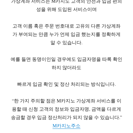
가상계좌 서비스는 M카지노 고객의 안전과 입금 편의
성을 위해 도입된 서비스이며
고객 이름 혹은 주문 번호대로 고유의 다른 가상계좌
가 부여되는 만큼 누가 언제 입금 했는지를 정확하게
알 수 있습니다.
예를 들면 동명이인일 경우에도 입금자명을 따록 확인
하지 않더라도
빠르게 입금 확인 및 정산 처리되는 방식입니다.
“한 가지 주의할 점은 M카지노 가상계좌 서비스를 이
용할 때 신청 고객의 정보와 입금자명, 금액을 다르게
송금할 경우 입금 정산처리가 되지 않을 수 있습니다.”
M카지노주소