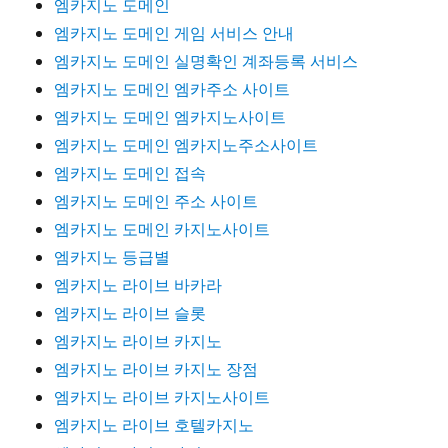
엠카지노 도메인
엠카지노 도메인 게임 서비스 안내
엠카지노 도메인 실명확인 계좌등록 서비스
엠카지노 도메인 엠카주소 사이트
엠카지노 도메인 엠카지노사이트
엠카지노 도메인 엠카지노주소사이트
엠카지노 도메인 접속
엠카지노 도메인 주소 사이트
엠카지노 도메인 카지노사이트
엠카지노 등급별
엠카지노 라이브 바카라
엠카지노 라이브 슬롯
엠카지노 라이브 카지노
엠카지노 라이브 카지노 장점
엠카지노 라이브 카지노사이트
엠카지노 라이브 호텔카지노