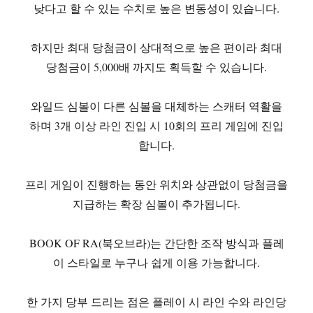
낮다고 할 수 있는 수치로 높은 변동성이 있습니다.
하지만 최대 당첨금이 상대적으로 높은 편이라 최대
당첨금이 5,000배 까지도 획득할 수 있습니다.
와일드 심볼이 다른 심볼을 대체하는 스캐터 역활을
하며 3개 이상 라인 진입 시 10회의 프리 게임에 진입
합니다.
프리 게임이 진행하는 동안 위치와 상관없이 당첨금을
지급하는 확장 심볼이 추가됩니다.
BOOK OF RA(북오브라)는 간단한 조작 방식과 플레
이 스타일로 누구나 쉽게 이용 가능합니다.
한 가지 당부 드리는 점은 플레이 시 라인 수와 라인당