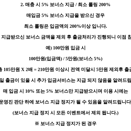
2. 매충 시 5% 보너스 지급 / 최소 롤링 200%
매입금 5% 보너스 지급을 받으신 경우
최소 롤링은 입금액의 200%이상 입니다.
시 지급받으신 보너스 금액을 제외 후 출금처리가 진행되니 이점 
예) 100만원 입금 시
100만원(입금액) / 5만원(보너스 5%)
총 105만원 X 2배 = 210만원 이상시 전액 미달시 5만원 제외후 출
당일 출금이 있을 시 추가 입금서비스는 지급 되지 않음을 알려드립
매 입금 시 10% 또는 5% 보너스만 지급받으시며 이용 시에는
운영진 판단 하에 보너스 지급 정지가 될 수 있음을 알려드립니다
(보너스 지급 정지 시 모든 이벤트에서 제외 됩니다.)
※ 보너스 지급 정지가 된 경우