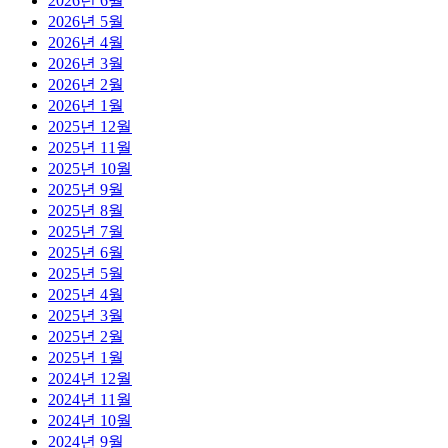
2026년 6월
2026년 5월
2026년 4월
2026년 3월
2026년 2월
2026년 1월
2025년 12월
2025년 11월
2025년 10월
2025년 9월
2025년 8월
2025년 7월
2025년 6월
2025년 5월
2025년 4월
2025년 3월
2025년 2월
2025년 1월
2024년 12월
2024년 11월
2024년 10월
2024년 9월