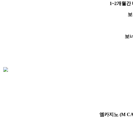
1~2개월간
보
보너
엠카지노 (M C