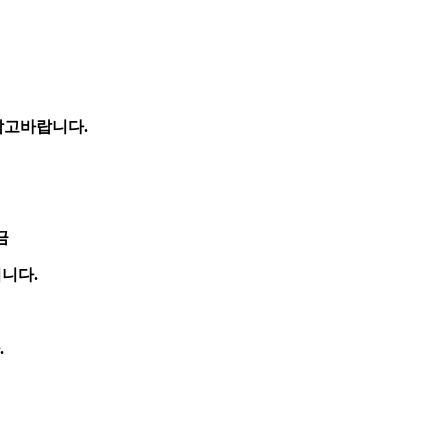
참고바랍니다.
금
니다.
.