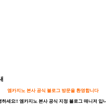
내
엠카지노 본사 공식 블로그 방문을 환영합니다
하세요!! 엠카지노 본사 공식 지정 블로그 매니저 입