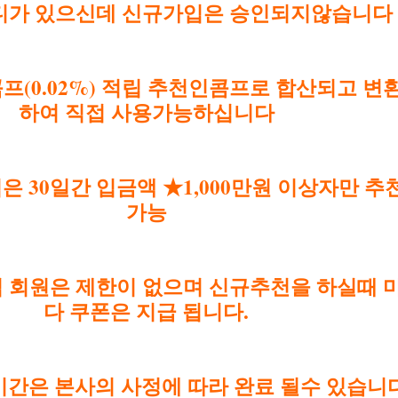
디가 있으신데 신규가입은 승인되지않습니다
프(0.02%) 적립 추천인콤프로 합산되고 변
하여 직접 사용가능하십니다
은 30일간 입금액 ★1,000만원 이상자만 추
가능
입 회원은 제한이 없으며 신규추천을 하실때 
다 쿠폰은 지급 됩니다.
기간은 본사의 사정에 따라 완료 될수 있습니