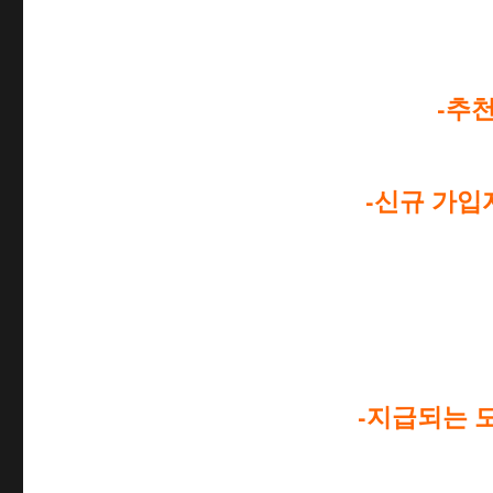
-추
-신규 가입자
-지급되는 모