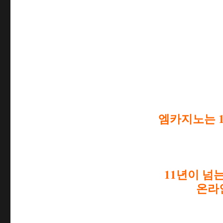
엠카지노는 1
11년이 넘
온라