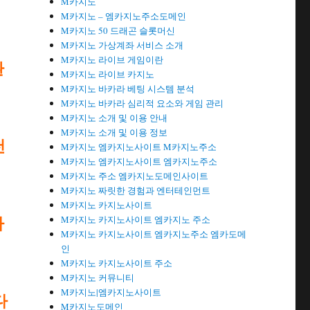
M카지노
M카지노 – 엠카지노주소도메인
M카지노 50 드래곤 슬롯머신
​M카지노 가상계좌 서비스 소개
M카지노 라이브 게임이란
환
M카지노 라이브 카지노
M카지노 바카라 베팅 시스템 분석
M카지노 바카라 심리적 요소와 게임 관리
M카지노 소개 및 이용 안내
M카지노 소개 및 이용 정보
천
M카지노 엠카지노사이트 M카지노주소
M카지노 엠카지노사이트 엠카지노주소
M카지노 주소 엠카지노도메인사이트
M카지노 짜릿한 경험과 엔터테인먼트
M카지노 카지노사이트
마
M카지노 카지노사이트 엠카지노 주소
M카지노 카지노사이트 엠카지노주소 엠카도메
인
M카지노 카지노사이트 주소
M카지노 커뮤니티
M카지노|엠카지노사이트
다
M카지노도메인