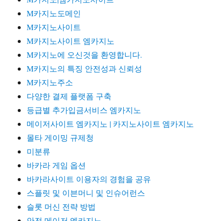
M카지노도메인
M카지노사이트
M카지노사이트 엠카지노
M카지노에 오신것을 환영합니다.
M카지노의 특징 안전성과 신뢰성
M카지노주소
다양한 결제 플랫폼 구축
등급별 추가입금서비스 엠카지노
메이저사이트 엠카지노 | 카지노사이트 엠카지노
몰타 게이밍 규제청
미분류
바카라 게임 옵션
바카라사이트 이용자의 경험을 공유
스플릿 및 이븐머니 및 인슈어런스
슬롯 머신 전략 방법
안전 메이저 엠카지노