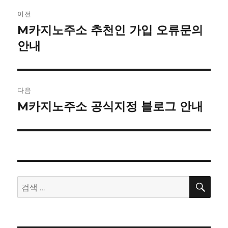
글
이전
내
M카지노주소 추천인 가입 오류문의
이
전
안내
비
글:
게
이
다음
M카지노주소 공식지정 블로그 안내
다
션
음
글:
검
검
색
색: