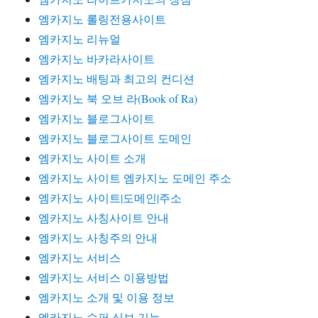
엠카지노 롤링전용사이트
엠카지노 리뉴얼
엠카지노 바카라사이트
엠카지노 배팅과 최고의 컨디션
엠카지노 북 오브 라(Book of Ra)
엠카지노 블로그사이트
엠카지노 블로그사이트 도메인
엠카지노 사이트 소개
엠카지노 사이트 엠카지노 도메인 주소
엠카지노 사이트|도메인|주소
엠카지노 사칭사이트 안내
엠카지노 사칭주의 안내
엠카지노 서비스
엠카지노 서비스 이용방법
엠카지노 소개 및 이용 정보
엠카지노 슈퍼 식보 기능