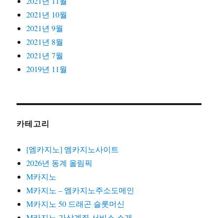
2021년 11월
2021년 10월
2021년 9월
2021년 8월
2021년 7월
2019년 11월
카테고리
[엠카지노] 엠카지노사이트
2026년 동계 올림픽
M카지노
M카지노 – 엠카지노주소도메인
M카지노 50 드래곤 슬롯머신
​M카지노 가상계좌 서비스 소개