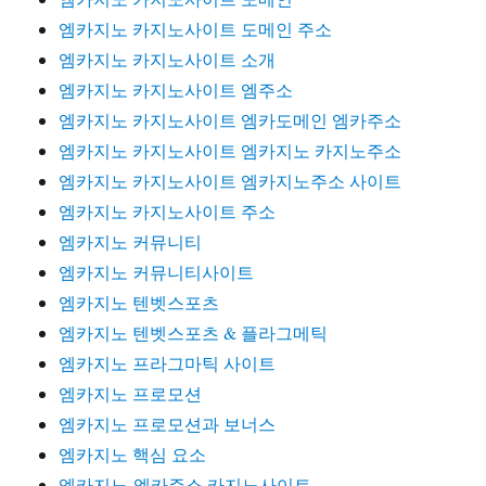
엠카지노 카지노사이트 도메인 주소
엠카지노 카지노사이트 소개
엠카지노 카지노사이트 엠주소
엠카지노 카지노사이트 엠카도메인 엠카주소
엠카지노 카지노사이트 엠카지노 카지노주소
엠카지노 카지노사이트 엠카지노주소 사이트
엠카지노 카지노사이트 주소
엠카지노 커뮤니티
엠카지노 커뮤니티사이트
엠카지노 텐벳스포츠
엠카지노 텐벳스포츠 & 플라그메틱
엠카지노 프라그마틱 사이트
엠카지노 프로모션
엠카지노 프로모션과 보너스
엠카지노 핵심 요소
엠카지노-엠카주소 카지노사이트