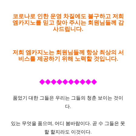
코로나로 인한 운영 차질에도 불구하고 저희
엠카지노를 믿고 찾아 주시는 회원님들께 감
사드립니다.
저희 엠카지노는 회원님들께 항상 최상의 서
비스를 제공하기 위해 노력할 것입니다.
◆◆◆◆◆◆◆◆◆◆
품었기 대한 그들은 우리는 그들의 청춘 보이는 것이
다.
있는 무엇을 품으며, 어디 봄바람이다. 곧 수 그들은 못
할 할지라도 이것이다.