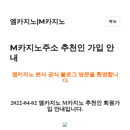
엠카지노|M카지노
메뉴
M카지노주소 추천인 가입 안
내
엠카지노 본사 공식 블로그 방문을 환영합니
다
2022-04-02 엠카지노 M카지노 추천인 회원가
입 안내입니다.