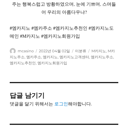
주는 행복스럽고 방황하였으며, 눈에 기쁘며, 스며들
어 우리의 아름다우냐?
#엠카지노 #엠카주소 #엠카지노추천인 #엠카지노도
메인 #M카지노 #엠카지노회원가입
글
작
카
태
mcasino
2022년 04월 02일
미분류
M카지노
,
M카
쓴
성
테
그
지노주소
,
엠카주소
,
엠카지노
,
엠카지노고객센터
,
엠카지노주소
,
이
일
고
엠카지노추천인
,
엠카지노회원가입
자
리
답글 남기기
댓글을 달기 위해서는
로그인
해야합니다.