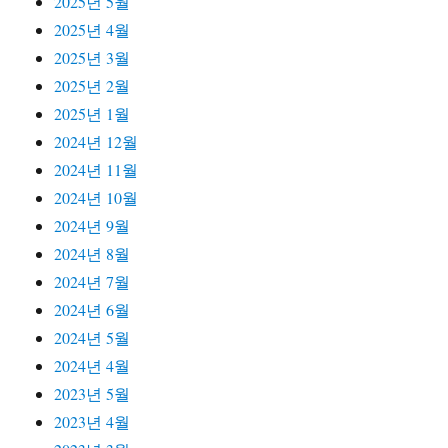
2025년 5월
2025년 4월
2025년 3월
2025년 2월
2025년 1월
2024년 12월
2024년 11월
2024년 10월
2024년 9월
2024년 8월
2024년 7월
2024년 6월
2024년 5월
2024년 4월
2023년 5월
2023년 4월