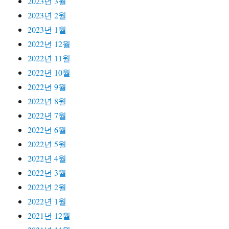
2023년 3월
2023년 2월
2023년 1월
2022년 12월
2022년 11월
2022년 10월
2022년 9월
2022년 8월
2022년 7월
2022년 6월
2022년 5월
2022년 4월
2022년 3월
2022년 2월
2022년 1월
2021년 12월