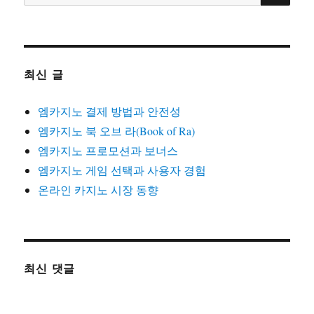
색:
최신 글
엠카지노 결제 방법과 안전성
엠카지노 북 오브 라(Book of Ra)
엠카지노 프로모션과 보너스
엠카지노 게임 선택과 사용자 경험
온라인 카지노 시장 동향
최신 댓글