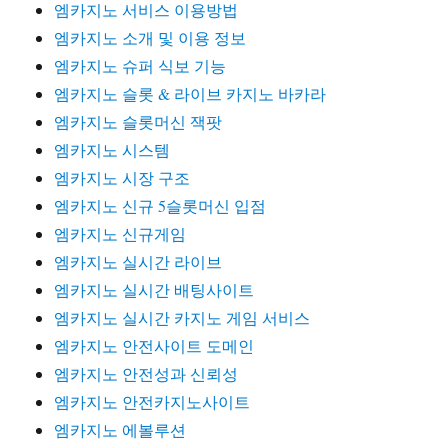
엠카지노 서비스 이용방법
엠카지노 소개 및 이용 정보
엠카지노 슈퍼 식보 기능
엠카지노 슬롯 & 라이브 카지노 바카라
엠카지노 슬롯머신 잭팟
엠카지노 시스템
엠카지노 시장 구조
엠카지노 신규 5슬롯머신 입점
엠카지노 신규게임
엠카지노 실시간 라이브
엠카지노 실시간 배팅사이트
엠카지노 실시간 카지노 게임 서비스
엠카지노 안전사이트 도메인
엠카지노 안전성과 신뢰성
엠카지노 안전카지노사이트
엠카지노 에볼루션