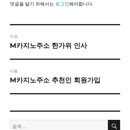
댓글을 달기 위해서는
로그인
해야합니다.
글
이전
내
M카지노주소 한가위 인사
이
전
비
글:
게
다음
이
M카지노주소 추천인 회원가입
다
음
션
글:
검
검
색