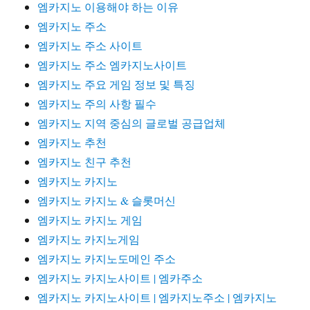
엠카지노 이용해야 하는 이유
엠카지노 주소
엠카지노 주소 사이트
엠카지노 주소 엠카지노사이트
엠카지노 주요 게임 정보 및 특징
엠카지노 주의 사항 필수
엠카지노 지역 중심의 글로벌 공급업체
엠카지노 추천
엠카지노 친구 추천
엠카지노 카지노
엠카지노 카지노 & 슬롯머신
엠카지노 카지노 게임
엠카지노 카지노게임
엠카지노 카지노도메인 주소
엠카지노 카지노사이트 | 엠카주소
엠카지노 카지노사이트 | 엠카지노주소 | 엠카지노