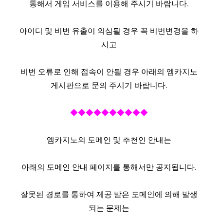
통해서 게임 서비스를 이용해 주시기 바랍니다.
아이디 및 비번 유출이 의심될 경우 꼭 비번변경을 하
시고
비번 오류로 인해 접속이 안될 경우 아래의 엠카지노
게시판으로 문의 주시기 바랍니다.
◆◆◆◆◆◆◆◆◆◆
엠카지노의 도메인 및 추천인 안내는
아래의 도메인 안내 페이지를 통해서만 공지됩니다.
잘못된 경로를 통하여 제공 받은 도메인에 의해 발생
되는 문제는