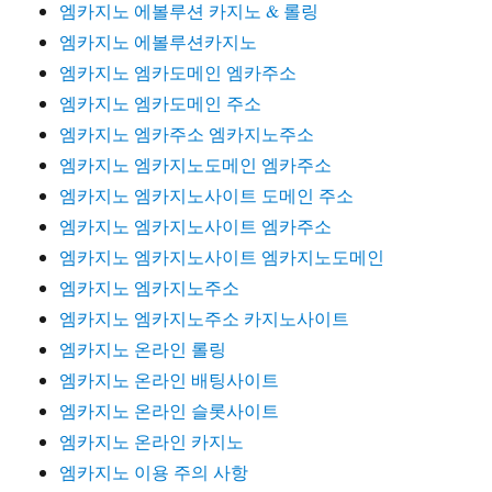
엠카지노 에볼루션 카지노 & 롤링
엠카지노 에볼루션카지노
엠카지노 엠카도메인 엠카주소
엠카지노 엠카도메인 주소
엠카지노 엠카주소 엠카지노주소
엠카지노 엠카지노도메인 엠카주소
엠카지노 엠카지노사이트 도메인 주소
엠카지노 엠카지노사이트 엠카주소
엠카지노 엠카지노사이트 엠카지노도메인
엠카지노 엠카지노주소
엠카지노 엠카지노주소 카지노사이트
엠카지노 온라인 롤링
엠카지노 온라인 배팅사이트
엠카지노 온라인 슬롯사이트
엠카지노 온라인 카지노
엠카지노 이용 주의 사항