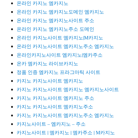
온라인 카지노 엠카지노
온라인 카지노 엠카지노도메인 엠카지노
온라인 카지노 엠카지노사이트 주소
온라인 카지노 엠카지노주소 도메인
온라인 카지노사이트 엠카지노|M카지노
온라인 카지노사이트 엠카지노주소 엠카지노
온라인카지노사이트 엠카지노|엠카주소
온카 엠카지노 라이브카지노
정품 인증 엠카지노 프라그마틱 사이트
카지노 카지노사이트 엠카지노
카지노 카지노사이트 엠카지노 엠카지노사이트
카지노 카지노사이트 엠카지노 주소
카지노 카지노사이트 엠카지노주소
카지노 카지노사이트 엠카지노주소 엠카지노
카지노사이트 – 엠카지노 – 주소
카지노사이트 | 엠카지노 | 엠카주소 | M카지노