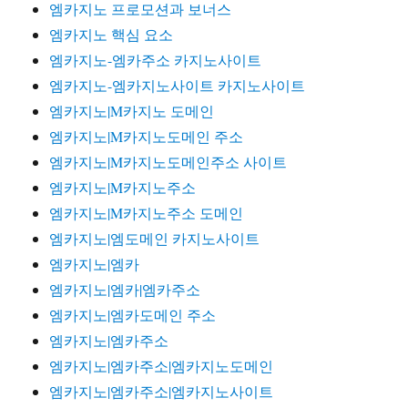
엠카지노 프로모션과 보너스
엠카지노 핵심 요소
엠카지노-엠카주소 카지노사이트
엠카지노-엠카지노사이트 카지노사이트
엠카지노|M카지노 도메인
엠카지노|M카지노도메인 주소
엠카지노|M카지노도메인주소 사이트
엠카지노|M카지노주소
엠카지노|M카지노주소 도메인
엠카지노|엠도메인 카지노사이트
엠카지노|엠카
엠카지노|엠카|엠카주소
엠카지노|엠카도메인 주소
엠카지노|엠카주소
엠카지노|엠카주소|엠카지노도메인
엠카지노|엠카주소|엠카지노사이트