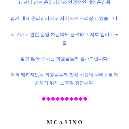
11년이 넘는 운영기간과 안정적인 게임운영등
업계 대표 온라인카지노 사이트로 자리잡고 있습니다.
코로나로 인한 운영 차질에도 불구하고 저희 엠카지노
를
믿고 찾아 주시는 회원님들께 감사드립니다.
저희 엠카지노는 회원님들께 항상 최상의 서비스를 제
공하기 위해 노력할 것입니다.
◆◆◆◆◆◆◆◆◆◆
– M C A S I N O –