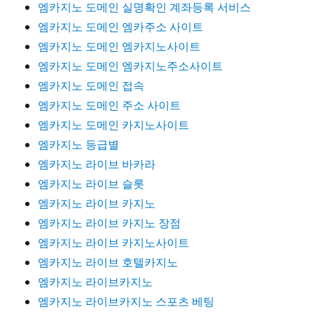
엠카지노 도메인 실명확인 계좌등록 서비스
엠카지노 도메인 엠카주소 사이트
엠카지노 도메인 엠카지노사이트
엠카지노 도메인 엠카지노주소사이트
엠카지노 도메인 접속
엠카지노 도메인 주소 사이트
엠카지노 도메인 카지노사이트
엠카지노 등급별
엠카지노 라이브 바카라
엠카지노 라이브 슬롯
엠카지노 라이브 카지노
엠카지노 라이브 카지노 장점
엠카지노 라이브 카지노사이트
엠카지노 라이브 호텔카지노
엠카지노 라이브카지노
엠카지노 라이브카지노 스포츠 베팅