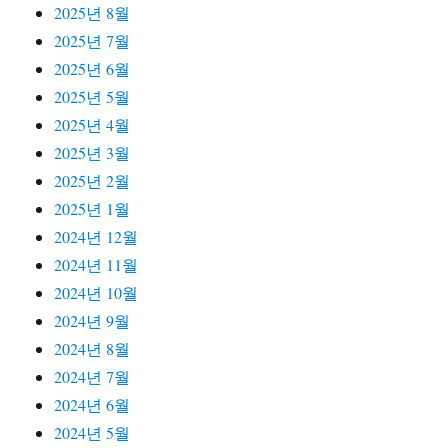
2025년 8월
2025년 7월
2025년 6월
2025년 5월
2025년 4월
2025년 3월
2025년 2월
2025년 1월
2024년 12월
2024년 11월
2024년 10월
2024년 9월
2024년 8월
2024년 7월
2024년 6월
2024년 5월