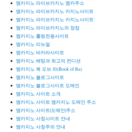
엠카지노 라이브카지노 엠카주소
엠카지노 라이브카지노 카지노사이트
엠카지노 라이브카지노 카지노사이트'
엠카지노 라이브카지노의 장점
엠카지노 롤링전용사이트
엠카지노 리뉴얼
엠카지노 바카라사이트
엠카지노 배팅과 최고의 컨디션
엠카지노 북 오브 라(Book of Ra)
엠카지노 블로그사이트
엠카지노 블로그사이트 도메인
엠카지노 사이트 소개
엠카지노 사이트 엠카지노 도메인 주소
엠카지노 사이트|도메인|주소
엠카지노 사칭사이트 안내
엠카지노 사칭주의 안내