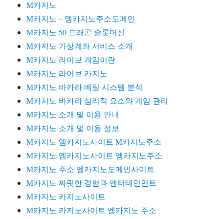
M카지노
M카지노 – 엠카지노주소도메인
M카지노 50 드래곤 슬롯머신
​M카지노 가상계좌 서비스 소개
M카지노 라이브 게임이란
M카지노 라이브 카지노
M카지노 바카라 베팅 시스템 분석
M카지노 바카라 심리적 요소와 게임 관리
M카지노 소개 및 이용 안내
M카지노 소개 및 이용 정보
M카지노 엠카지노사이트 M카지노주소
M카지노 엠카지노사이트 엠카지노주소
M카지노 주소 엠카지노도메인사이트
M카지노 짜릿한 경험과 엔터테인먼트
M카지노 카지노사이트
M카지노 카지노사이트 엠카지노 주소