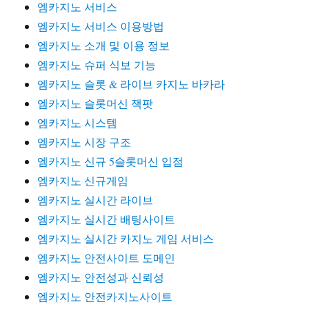
엠카지노 서비스
엠카지노 서비스 이용방법
엠카지노 소개 및 이용 정보
엠카지노 슈퍼 식보 기능
엠카지노 슬롯 & 라이브 카지노 바카라
엠카지노 슬롯머신 잭팟
엠카지노 시스템
엠카지노 시장 구조
엠카지노 신규 5슬롯머신 입점
엠카지노 신규게임
엠카지노 실시간 라이브
엠카지노 실시간 배팅사이트
엠카지노 실시간 카지노 게임 서비스
엠카지노 안전사이트 도메인
엠카지노 안전성과 신뢰성
엠카지노 안전카지노사이트