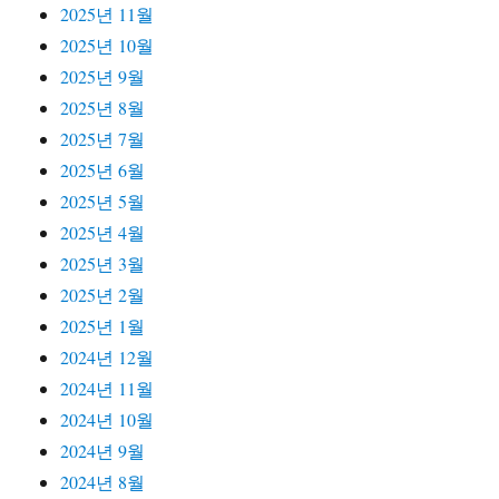
2025년 11월
2025년 10월
2025년 9월
2025년 8월
2025년 7월
2025년 6월
2025년 5월
2025년 4월
2025년 3월
2025년 2월
2025년 1월
2024년 12월
2024년 11월
2024년 10월
2024년 9월
2024년 8월