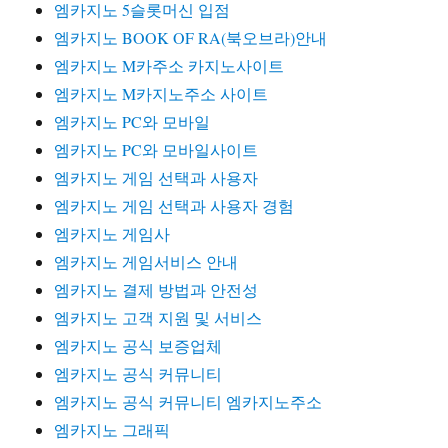
엠카지노 5슬롯머신 입점
엠카지노 BOOK OF RA(북오브라)안내
엠카지노 M카주소 카지노사이트
엠카지노 M카지노주소 사이트
엠카지노 PC와 모바일
엠카지노 PC와 모바일사이트
엠카지노 게임 선택과 사용자
엠카지노 게임 선택과 사용자 경험
엠카지노 게임사
엠카지노 게임서비스 안내
엠카지노 결제 방법과 안전성
엠카지노 고객 지원 및 서비스
엠카지노 공식 보증업체
엠카지노 공식 커뮤니티
엠카지노 공식 커뮤니티 엠카지노주소
엠카지노 그래픽