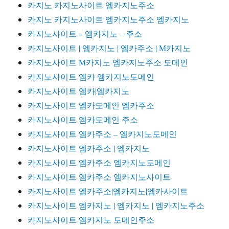
카지노 카지노사이트 엠카지노주소
카지노 카지노사이트 엠카지노주소 엠카지노
카지노사이트 – 엠카지노 – 주소
카지노사이트 | 엠카지노 | 엠카주소 | M카지노
카지노사이트 M카지노 엠카지노주소 도메인
카지노사이트 엠카 엠카지노도메인
카지노사이트 엠카|엠카지노
카지노사이트 엠카도메인 엠카주소
카지노사이트 엠카도메인 주소
카지노사이트 엠카주소 – 엠카지노도메인
카지노사이트 엠카주소 | 엠카지노
카지노사이트 엠카주소 엠카지노도메인
카지노사이트 엠카주소 엠카지노사이트
카지노사이트 엠카주소|엠카지노|엠카사이트
카지노사이트 엠카지노 | 엠카지노 | 엠카지노주소
카지노사이트 엠카지노 도메인주소