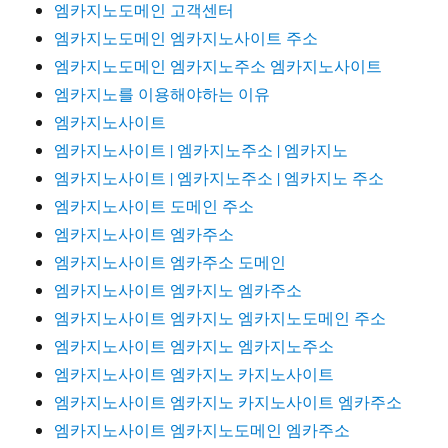
엠카지노도메인 고객센터
엠카지노도메인 엠카지노사이트 주소
엠카지노도메인 엠카지노주소 엠카지노사이트
엠카지노를 이용해야하는 이유
엠카지노사이트
엠카지노사이트 | 엠카지노주소 | 엠카지노
엠카지노사이트 | 엠카지노주소 | 엠카지노 주소
엠카지노사이트 도메인 주소
엠카지노사이트 엠카주소
엠카지노사이트 엠카주소 도메인
엠카지노사이트 엠카지노 엠카주소
엠카지노사이트 엠카지노 엠카지노도메인 주소
엠카지노사이트 엠카지노 엠카지노주소
엠카지노사이트 엠카지노 카지노사이트
엠카지노사이트 엠카지노 카지노사이트 엠카주소
엠카지노사이트 엠카지노도메인 엠카주소