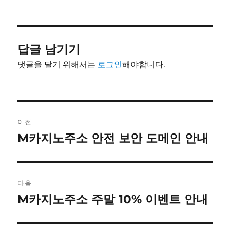
자
리
답글 남기기
댓글을 달기 위해서는
로그인
해야합니다.
글
이전
내
M카지노주소 안전 보안 도메인 안내
이
전
비
글:
게
다음
이
M카지노주소 주말 10% 이벤트 안내
다
음
션
글: