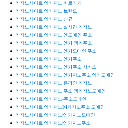
카지노사이트 엠카지노 바로가기
카지노사이트 엠카지노 브랜드
카지노사이트 엠카지노 신규
카지노사이트 엠카지노 실시간 카지노
카지노사이트 엠카지노 엠도메인 주소
카지노사이트 엠카지노 엠카 엠카주소
카지노사이트 엠카지노 엠카도메인 주소
카지노사이트 엠카지노 엠카주소
카지노사이트 엠카지노 엠카주소 서비스
카지노사이트 엠카지노 엠카지노주소 엠카도메인
카지노사이트 엠카지노 온라인 카지노
카지노사이트 엠카지노 주소 엠카지노도메인
카지노사이트 엠카지노-주소도메인
카지노사이트 엠카지노|M카지노주소 도메인
카지노사이트 엠카지노|엠카지노도메인
카지노사이트 엠카지노|엠카지노주소