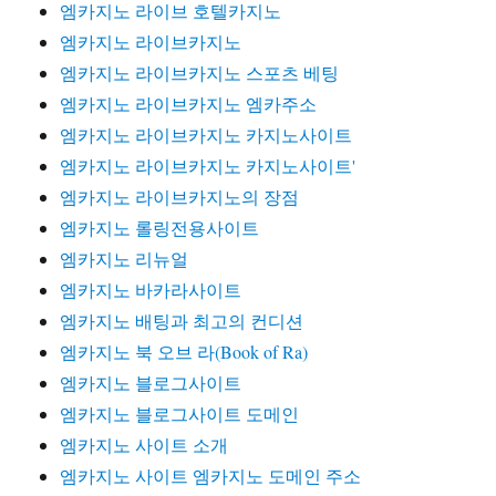
엠카지노 라이브 호텔카지노
엠카지노 라이브카지노
엠카지노 라이브카지노 스포츠 베팅
엠카지노 라이브카지노 엠카주소
엠카지노 라이브카지노 카지노사이트
엠카지노 라이브카지노 카지노사이트'
엠카지노 라이브카지노의 장점
엠카지노 롤링전용사이트
엠카지노 리뉴얼
엠카지노 바카라사이트
엠카지노 배팅과 최고의 컨디션
엠카지노 북 오브 라(Book of Ra)
엠카지노 블로그사이트
엠카지노 블로그사이트 도메인
엠카지노 사이트 소개
엠카지노 사이트 엠카지노 도메인 주소