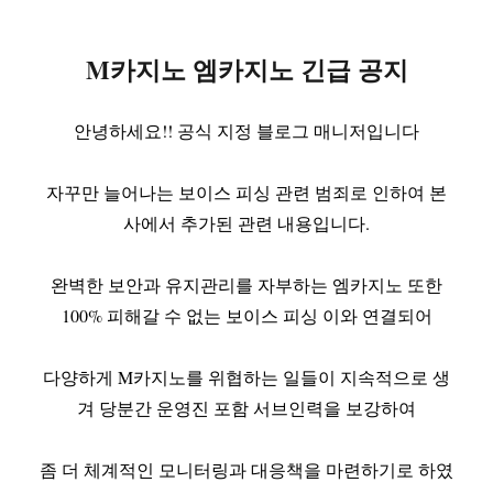
M카지노 엠카지노 긴급 공지
안녕하세요!! 공식 지정 블로그 매니저입니다
자꾸만 늘어나는 보이스 피싱 관련 범죄로 인하여 본
사에서 추가된 관련 내용입니다.
완벽한 보안과 유지관리를 자부하는 엠카지노 또한
100% 피해갈 수 없는 보이스 피싱 이와 연결되어
다양하게 M카지노를 위협하는 일들이 지속적으로 생
겨 당분간 운영진 포함 서브인력을 보강하여
좀 더 체계적인 모니터링과 대응책을 마련하기로 하였