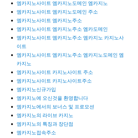
엠카지노사이트 엠카지노도메인 엠카지노
엠카지노사이트 엠카지노도메인 주소
엠카지노사이트 엠카지노주소
엠카지노사이트 엠카지노주소 엠카도메인
엠카지노사이트 엠카지노주소 엠카지노 카지노사
이트
엠카지노사이트 엠카지노주소 엠카지노도메인 엠
카지노
엠카지노사이트 카지노사이트 주소
엠카지노사이트 카지노사이트주소
엠카지노신규가입
엠카지노에 오신것을 환영합니다
엠카지노에서의 보너스 및 프로모션
엠카지노의 라이브 카지노
엠카지노의 특징과 장단점
엠카지노접속주소