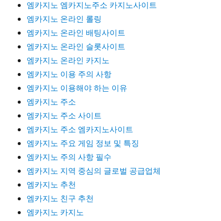
엠카지노 엠카지노주소 카지노사이트
엠카지노 온라인 롤링
엠카지노 온라인 배팅사이트
엠카지노 온라인 슬롯사이트
엠카지노 온라인 카지노
엠카지노 이용 주의 사항
엠카지노 이용해야 하는 이유
엠카지노 주소
엠카지노 주소 사이트
엠카지노 주소 엠카지노사이트
엠카지노 주요 게임 정보 및 특징
엠카지노 주의 사항 필수
엠카지노 지역 중심의 글로벌 공급업체
엠카지노 추천
엠카지노 친구 추천
엠카지노 카지노