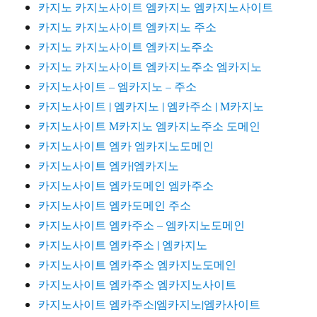
카지노 카지노사이트 엠카지노 엠카지노사이트
카지노 카지노사이트 엠카지노 주소
카지노 카지노사이트 엠카지노주소
카지노 카지노사이트 엠카지노주소 엠카지노
카지노사이트 – 엠카지노 – 주소
카지노사이트 | 엠카지노 | 엠카주소 | M카지노
카지노사이트 M카지노 엠카지노주소 도메인
카지노사이트 엠카 엠카지노도메인
카지노사이트 엠카|엠카지노
카지노사이트 엠카도메인 엠카주소
카지노사이트 엠카도메인 주소
카지노사이트 엠카주소 – 엠카지노도메인
카지노사이트 엠카주소 | 엠카지노
카지노사이트 엠카주소 엠카지노도메인
카지노사이트 엠카주소 엠카지노사이트
카지노사이트 엠카주소|엠카지노|엠카사이트