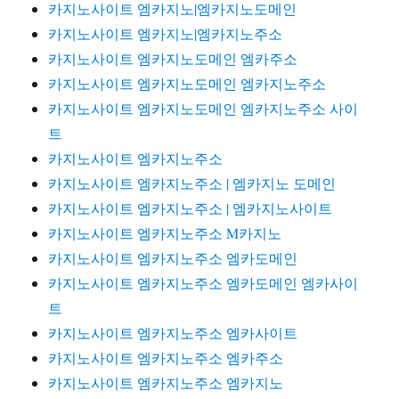
카지노사이트 엠카지노|엠카지노도메인
카지노사이트 엠카지노|엠카지노주소
카지노사이트 엠카지노도메인 엠카주소
카지노사이트 엠카지노도메인 엠카지노주소
카지노사이트 엠카지노도메인 엠카지노주소 사이
트
카지노사이트 엠카지노주소
카지노사이트 엠카지노주소 | 엠카지노 도메인
카지노사이트 엠카지노주소 | 엠카지노사이트
카지노사이트 엠카지노주소 M카지노
카지노사이트 엠카지노주소 엠카도메인
카지노사이트 엠카지노주소 엠카도메인 엠카사이
트
카지노사이트 엠카지노주소 엠카사이트
카지노사이트 엠카지노주소 엠카주소
카지노사이트 엠카지노주소 엠카지노