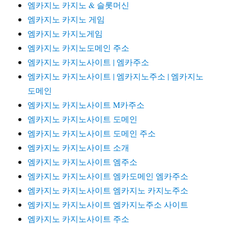
엠카지노 카지노 & 슬롯머신
엠카지노 카지노 게임
엠카지노 카지노게임
엠카지노 카지노도메인 주소
엠카지노 카지노사이트 | 엠카주소
엠카지노 카지노사이트 | 엠카지노주소 | 엠카지노
도메인
엠카지노 카지노사이트 M카주소
엠카지노 카지노사이트 도메인
엠카지노 카지노사이트 도메인 주소
엠카지노 카지노사이트 소개
엠카지노 카지노사이트 엠주소
엠카지노 카지노사이트 엠카도메인 엠카주소
엠카지노 카지노사이트 엠카지노 카지노주소
엠카지노 카지노사이트 엠카지노주소 사이트
엠카지노 카지노사이트 주소