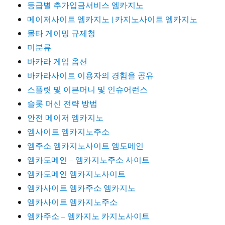
등급별 추가입금서비스 엠카지노
메이저사이트 엠카지노 | 카지노사이트 엠카지노
몰타 게이밍 규제청
미분류
바카라 게임 옵션
바카라사이트 이용자의 경험을 공유
스플릿 및 이븐머니 및 인슈어런스
슬롯 머신 전략 방법
안전 메이저 엠카지노
엠사이트 엠카지노주소
엠주소 엠카지노사이트 엠도메인
엠카도메인 – 엠카지노주소 사이트
엠카도메인 엠카지노사이트
엠카사이트 엠카주소 엠카지노
엠카사이트 엠카지노주소
엠카주소 – 엠카지노 카지노사이트