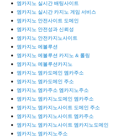
엠카지노 실시간 배팅사이트
엠카지노 실시간 카지노 게임 서비스
엠카지노 안전사이트 도메인
엠카지노 안전성과 신뢰성
엠카지노 안전카지노사이트
엠카지노 에볼루션
엠카지노 에볼루션 카지노 & 롤링
엠카지노 에볼루션카지노
엠카지노 엠카도메인 엠카주소
엠카지노 엠카도메인 주소
엠카지노 엠카주소 엠카지노주소
엠카지노 엠카지노도메인 엠카주소
엠카지노 엠카지노사이트 도메인 주소
엠카지노 엠카지노사이트 엠카주소
엠카지노 엠카지노사이트 엠카지노도메인
엠카지노 엠카지노주소