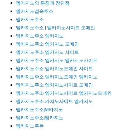
엠카지노의 특징과 장단점
엠카지노접속주소
엠카지노주소
엠카지노주소 | 엠카지노사이트 도메인
엠카지노주소 엠카지노
엠카지노주소 엠카지노 도메인
엠카지노주소 엠카지노 사이트
엠카지노주소 엠카지노 엠카지노사이트
엠카지노주소 엠카지노도메인 사이트
엠카지노주소 엠카지노도메인 엠카지노
엠카지노주소 엠카지노사이트 도메인
엠카지노주소 엠카지노사이트 엠카지노도메인
엠카지노주소 카지노사이트 엠카지노
엠카지노주소|M카지노
엠카지노주소|엠카지노
엠카지노쿠폰