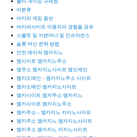
몰타 게이밍 규제청
미분류
바카라 게임 옵션
바카라사이트 이용자의 경험을 공유
스플릿 및 이븐머니 및 인슈어런스
슬롯 머신 전략 방법
안전 메이저 엠카지노
엠사이트 엠카지노주소
엠주소 엠카지노사이트 엠도메인
엠카도메인 – 엠카지노주소 사이트
엠카도메인 엠카지노사이트
엠카사이트 엠카주소 엠카지노
엠카사이트 엠카지노주소
엠카주소 – 엠카지노 카지노사이트
엠카주소 엠카지노 엠카지노사이트
엠카주소 엠카지노 카지노사이트