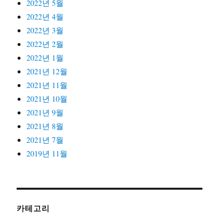
2022년 5월
2022년 4월
2022년 3월
2022년 2월
2022년 1월
2021년 12월
2021년 11월
2021년 10월
2021년 9월
2021년 8월
2021년 7월
2019년 11월
카테고리