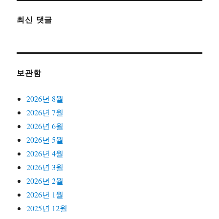
최신 댓글
보관함
2026년 8월
2026년 7월
2026년 6월
2026년 5월
2026년 4월
2026년 3월
2026년 2월
2026년 1월
2025년 12월