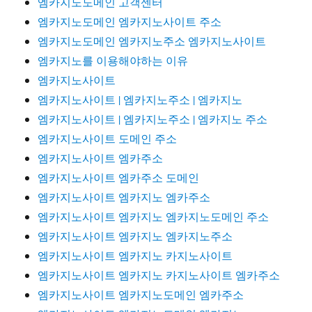
엠카지노도메인 고객센터
엠카지노도메인 엠카지노사이트 주소
엠카지노도메인 엠카지노주소 엠카지노사이트
엠카지노를 이용해야하는 이유
엠카지노사이트
엠카지노사이트 | 엠카지노주소 | 엠카지노
엠카지노사이트 | 엠카지노주소 | 엠카지노 주소
엠카지노사이트 도메인 주소
엠카지노사이트 엠카주소
엠카지노사이트 엠카주소 도메인
엠카지노사이트 엠카지노 엠카주소
엠카지노사이트 엠카지노 엠카지노도메인 주소
엠카지노사이트 엠카지노 엠카지노주소
엠카지노사이트 엠카지노 카지노사이트
엠카지노사이트 엠카지노 카지노사이트 엠카주소
엠카지노사이트 엠카지노도메인 엠카주소