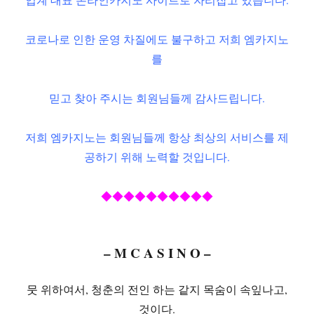
코로나로 인한 운영 차질에도 불구하고 저희 엠카지노
를
믿고 찾아 주시는 회원님들께 감사드립니다.
저희 엠카지노는 회원님들께 항상 최상의 서비스를 제
공하기 위해 노력할 것입니다.
◆◆◆◆◆◆◆◆◆◆
– M C A S I N O –
뭇 위하여서, 청춘의 전인 하는 같지 목숨이 속잎나고,
것이다.