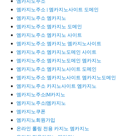
엠카지노주소
엠카지노주소 | 엠카지노사이트 도메인
엠카지노주소 엠카지노
엠카지노주소 엠카지노 도메인
엠카지노주소 엠카지노 사이트
엠카지노주소 엠카지노 엠카지노사이트
엠카지노주소 엠카지노도메인 사이트
엠카지노주소 엠카지노도메인 엠카지노
엠카지노주소 엠카지노사이트 도메인
엠카지노주소 엠카지노사이트 엠카지노도메인
엠카지노주소 카지노사이트 엠카지노
엠카지노주소|M카지노
엠카지노주소|엠카지노
엠카지노쿠폰
엠카지노회원가입
온라인 롤링 전용 카지노 엠카지노