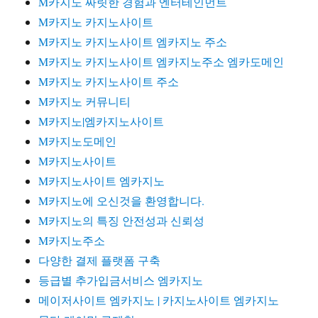
M카지노 짜릿한 경험과 엔터테인먼트
M카지노 카지노사이트
M카지노 카지노사이트 엠카지노 주소
M카지노 카지노사이트 엠카지노주소 엠카도메인
M카지노 카지노사이트 주소
M카지노 커뮤니티
M카지노|엠카지노사이트
M카지노도메인
M카지노사이트
M카지노사이트 엠카지노
M카지노에 오신것을 환영합니다.
M카지노의 특징 안전성과 신뢰성
M카지노주소
다양한 결제 플랫폼 구축
등급별 추가입금서비스 엠카지노
메이저사이트 엠카지노 | 카지노사이트 엠카지노