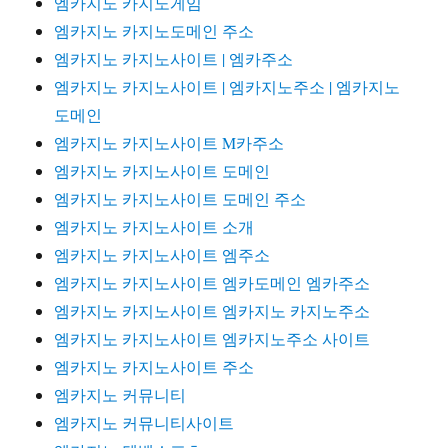
엠카지노 카지노게임
엠카지노 카지노도메인 주소
엠카지노 카지노사이트 | 엠카주소
엠카지노 카지노사이트 | 엠카지노주소 | 엠카지노
도메인
엠카지노 카지노사이트 M카주소
엠카지노 카지노사이트 도메인
엠카지노 카지노사이트 도메인 주소
엠카지노 카지노사이트 소개
엠카지노 카지노사이트 엠주소
엠카지노 카지노사이트 엠카도메인 엠카주소
엠카지노 카지노사이트 엠카지노 카지노주소
엠카지노 카지노사이트 엠카지노주소 사이트
엠카지노 카지노사이트 주소
엠카지노 커뮤니티
엠카지노 커뮤니티사이트