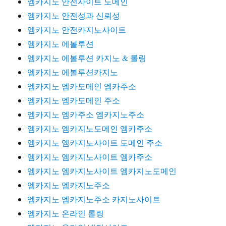
엠카지노 안전사이트 도메인
엠카지노 안전성과 신뢰성
엠카지노 안전카지노사이트
엠카지노 에볼루션
엠카지노 에볼루션 카지노 & 롤링
엠카지노 에볼루션카지노
엠카지노 엠카도메인 엠카주소
엠카지노 엠카도메인 주소
엠카지노 엠카주소 엠카지노주소
엠카지노 엠카지노도메인 엠카주소
엠카지노 엠카지노사이트 도메인 주소
엠카지노 엠카지노사이트 엠카주소
엠카지노 엠카지노사이트 엠카지노도메인
엠카지노 엠카지노주소
엠카지노 엠카지노주소 카지노사이트
엠카지노 온라인 롤링