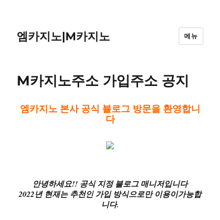
엠카지노|M카지노
메뉴
M카지노주소 가입주소 공지
엠카지노 본사 공식 블로그 방문을 환영합니
다
안녕하세요!! 공식 지정 블로그 매니저입니다
2022년 현재는 추천인 가입 방식으로만 이용이가능합
니다.