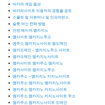
바카라 게임 옵션
바카라사이트 이용자의 경험을 공유
스플릿 및 이븐머니 및 인슈어런스
슬롯 머신 전략 방법
안전 메이저 엠카지노
엠사이트 엠카지노주소
엠주소 엠카지노사이트 엠도메인
엠카도메인 – 엠카지노주소 사이트
엠카도메인 엠카지노사이트
엠카사이트 엠카주소 엠카지노
엠카사이트 엠카지노주소
엠카주소 – 엠카지노 카지노사이트
엠카주소 엠카지노 엠카지노사이트
엠카주소 엠카지노 카지노사이트
엠카주소 엠카지노 카지노사이트 주소
엠카주소 엠카지노사이트 도메인