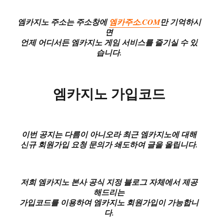
엠카지노 주소는 주소창에
엠카주소.COM
만 기억하시
면
언제 어디서든 엠카지노 게임 서비스를 즐기실 수 있
습니다.
엠카지노 가입코드
이번 공지는 다름이 아니오라 최근 엠카지노에 대해
신규 회원가입 요청 문의가 쇄도하여 글을 올립니다.
저희 엠카지노 본사 공식 지정 블로그 자체에서 제공
해드리는
가입코드를 이용하여 엠카지노 회원가입이 가능합니
다.