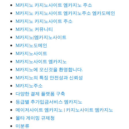
M카지노 카지노사이트 엠카지노 주소
M카지노 카지노사이트 엠카지노주소 엠카도메인
M카지노 카지노사이트 주소
M카지노 커뮤니티
M카지노|엠카지노사이트
M카지노도메인
M카지노사이트
M카지노사이트 엠카지노
M카지노에 오신것을 환영합니다.
M카지노의 특징 안전성과 신뢰성
M카지노주소
다양한 결제 플랫폼 구축
등급별 추가입금서비스 엠카지노
메이저사이트 엠카지노 | 카지노사이트 엠카지노
몰타 게이밍 규제청
미분류