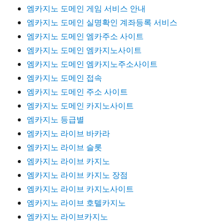
엠카지노 도메인 게임 서비스 안내
엠카지노 도메인 실명확인 계좌등록 서비스
엠카지노 도메인 엠카주소 사이트
엠카지노 도메인 엠카지노사이트
엠카지노 도메인 엠카지노주소사이트
엠카지노 도메인 접속
엠카지노 도메인 주소 사이트
엠카지노 도메인 카지노사이트
엠카지노 등급별
엠카지노 라이브 바카라
엠카지노 라이브 슬롯
엠카지노 라이브 카지노
엠카지노 라이브 카지노 장점
엠카지노 라이브 카지노사이트
엠카지노 라이브 호텔카지노
엠카지노 라이브카지노