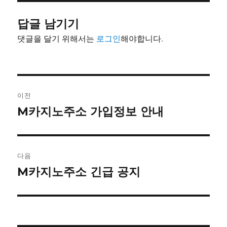
답글 남기기
댓글을 달기 위해서는
로그인
해야합니다.
글
이전
내
M카지노주소 가입정보 안내
이
전
비
글:
게
다음
이
M카지노주소 긴급 공지
다
음
션
글: