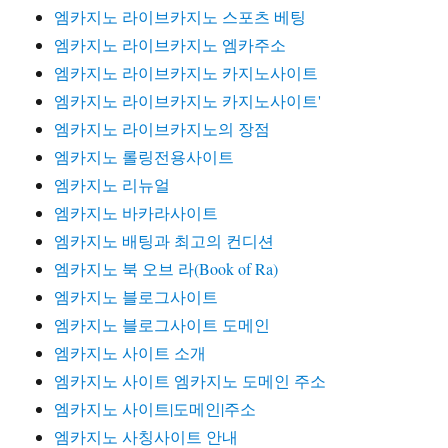
엠카지노 라이브카지노 스포츠 베팅
엠카지노 라이브카지노 엠카주소
엠카지노 라이브카지노 카지노사이트
엠카지노 라이브카지노 카지노사이트'
엠카지노 라이브카지노의 장점
엠카지노 롤링전용사이트
엠카지노 리뉴얼
엠카지노 바카라사이트
엠카지노 배팅과 최고의 컨디션
엠카지노 북 오브 라(Book of Ra)
엠카지노 블로그사이트
엠카지노 블로그사이트 도메인
엠카지노 사이트 소개
엠카지노 사이트 엠카지노 도메인 주소
엠카지노 사이트|도메인|주소
엠카지노 사칭사이트 안내