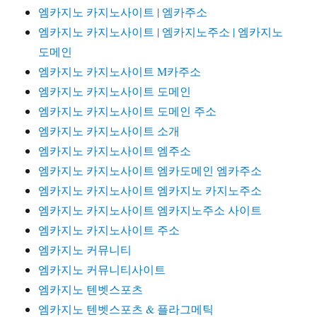
엠카지노 카지노사이트 | 엠카주소
엠카지노 카지노사이트 | 엠카지노주소 | 엠카지노
도메인
엠카지노 카지노사이트 M카주소
엠카지노 카지노사이트 도메인
엠카지노 카지노사이트 도메인 주소
엠카지노 카지노사이트 소개
엠카지노 카지노사이트 엠주소
엠카지노 카지노사이트 엠카도메인 엠카주소
엠카지노 카지노사이트 엠카지노 카지노주소
엠카지노 카지노사이트 엠카지노주소 사이트
엠카지노 카지노사이트 주소
엠카지노 커뮤니티
엠카지노 커뮤니티사이트
엠카지노 텐벳스포츠
엠카지노 텐벳스포츠 & 플라그메틱