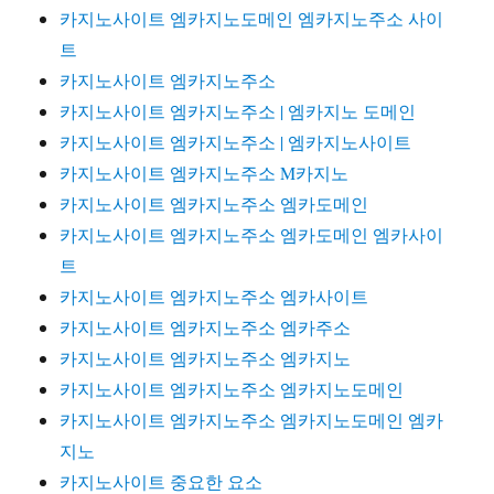
카지노사이트 엠카지노도메인 엠카지노주소 사이
트
카지노사이트 엠카지노주소
카지노사이트 엠카지노주소 | 엠카지노 도메인
카지노사이트 엠카지노주소 | 엠카지노사이트
카지노사이트 엠카지노주소 M카지노
카지노사이트 엠카지노주소 엠카도메인
카지노사이트 엠카지노주소 엠카도메인 엠카사이
트
카지노사이트 엠카지노주소 엠카사이트
카지노사이트 엠카지노주소 엠카주소
카지노사이트 엠카지노주소 엠카지노
카지노사이트 엠카지노주소 엠카지노도메인
카지노사이트 엠카지노주소 엠카지노도메인 엠카
지노
카지노사이트 중요한 요소