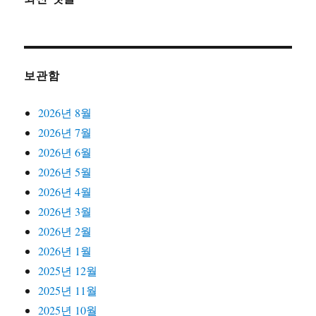
보관함
2026년 8월
2026년 7월
2026년 6월
2026년 5월
2026년 4월
2026년 3월
2026년 2월
2026년 1월
2025년 12월
2025년 11월
2025년 10월