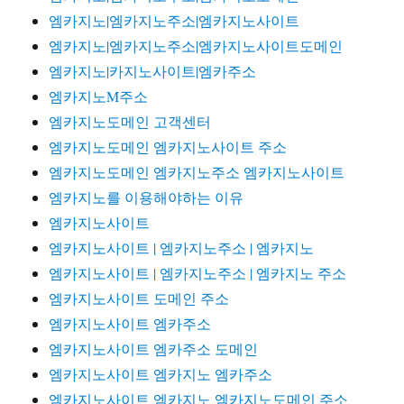
엠카지노|엠카지노주소|엠카지노사이트
엠카지노|엠카지노주소|엠카지노사이트도메인
엠카지노|카지노사이트|엠카주소
엠카지노M주소
엠카지노도메인 고객센터
엠카지노도메인 엠카지노사이트 주소
엠카지노도메인 엠카지노주소 엠카지노사이트
엠카지노를 이용해야하는 이유
엠카지노사이트
엠카지노사이트 | 엠카지노주소 | 엠카지노
엠카지노사이트 | 엠카지노주소 | 엠카지노 주소
엠카지노사이트 도메인 주소
엠카지노사이트 엠카주소
엠카지노사이트 엠카주소 도메인
엠카지노사이트 엠카지노 엠카주소
엠카지노사이트 엠카지노 엠카지노도메인 주소