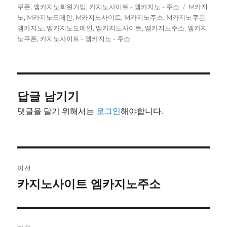
이
일
고
태
쿠폰
,
엠카지노회원가입
,
카지노사이트 - 엠카지노 - 주소
M카지
자
리
그
노
,
M카지노도메인
,
M카지노사이트
,
M카지노주소
,
M카지노쿠폰
,
엠카지노
,
엠카지노도메인
,
엠카지노사이트
,
엠카지노주소
,
엠카지
노쿠폰
,
카지노사이트 - 엠카지노 - 주소
답글 남기기
댓글을 달기 위해서는
로그인
해야합니다.
글
이전
내
카지노사이트 엠카지노주소
이
전
비
글:
게