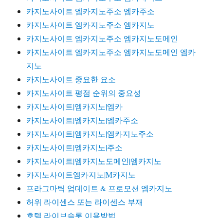
카지노사이트 엠카지노주소 엠카주소
카지노사이트 엠카지노주소 엠카지노
카지노사이트 엠카지노주소 엠카지노도메인
카지노사이트 엠카지노주소 엠카지노도메인 엠카
지노
카지노사이트 중요한 요소
카지노사이트 평점 순위의 중요성
카지노사이트|엠카지노|엠카
카지노사이트|엠카지노|엠카주소
카지노사이트|엠카지노|엠카지노주소
카지노사이트|엠카지노|주소
카지노사이트|엠카지노도메인|엠카지노
카지노사이트엠카지노|M카지노
프라그마틱 업데이트 & 프로모션 엠카지노
허위 라이센스 또는 라이센스 부재
호텔 라이브슬롯 이용방법