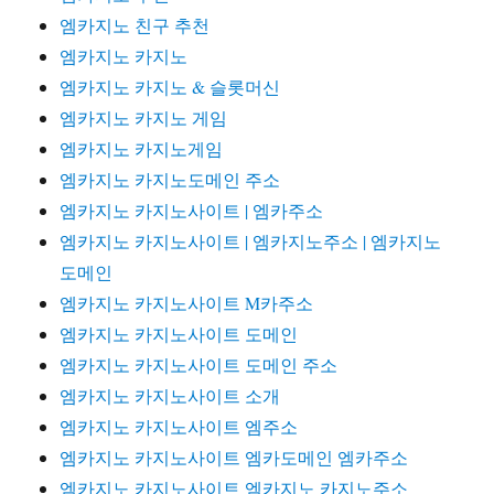
엠카지노 친구 추천
엠카지노 카지노
엠카지노 카지노 & 슬롯머신
엠카지노 카지노 게임
엠카지노 카지노게임
엠카지노 카지노도메인 주소
엠카지노 카지노사이트 | 엠카주소
엠카지노 카지노사이트 | 엠카지노주소 | 엠카지노
도메인
엠카지노 카지노사이트 M카주소
엠카지노 카지노사이트 도메인
엠카지노 카지노사이트 도메인 주소
엠카지노 카지노사이트 소개
엠카지노 카지노사이트 엠주소
엠카지노 카지노사이트 엠카도메인 엠카주소
엠카지노 카지노사이트 엠카지노 카지노주소