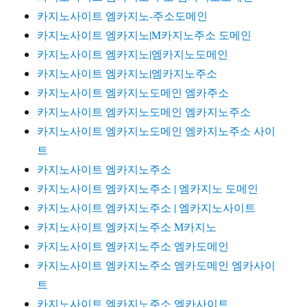
카지노사이트 엠카지노-주소도메인
카지노사이트 엠카지노|M카지노주소 도메인
카지노사이트 엠카지노|엠카지노도메인
카지노사이트 엠카지노|엠카지노주소
카지노사이트 엠카지노도메인 엠카주소
카지노사이트 엠카지노도메인 엠카지노주소
카지노사이트 엠카지노도메인 엠카지노주소 사이
트
카지노사이트 엠카지노주소
카지노사이트 엠카지노주소 | 엠카지노 도메인
카지노사이트 엠카지노주소 | 엠카지노사이트
카지노사이트 엠카지노주소 M카지노
카지노사이트 엠카지노주소 엠카도메인
카지노사이트 엠카지노주소 엠카도메인 엠카사이
트
카지노사이트 엠카지노주소 엠카사이트