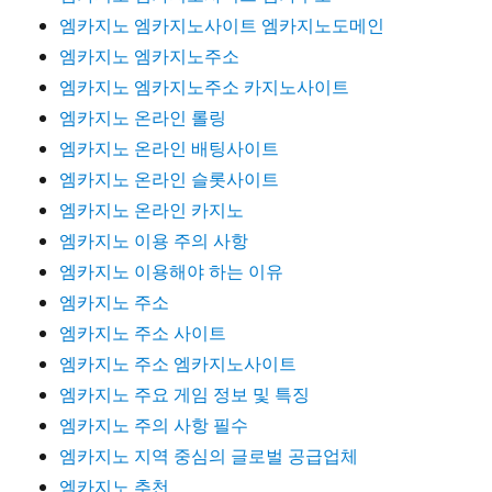
엠카지노 엠카지노사이트 엠카지노도메인
엠카지노 엠카지노주소
엠카지노 엠카지노주소 카지노사이트
엠카지노 온라인 롤링
엠카지노 온라인 배팅사이트
엠카지노 온라인 슬롯사이트
엠카지노 온라인 카지노
엠카지노 이용 주의 사항
엠카지노 이용해야 하는 이유
엠카지노 주소
엠카지노 주소 사이트
엠카지노 주소 엠카지노사이트
엠카지노 주요 게임 정보 및 특징
엠카지노 주의 사항 필수
엠카지노 지역 중심의 글로벌 공급업체
엠카지노 추천