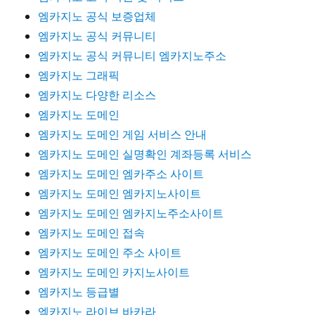
엠카지노 공식 보증업체
엠카지노 공식 커뮤니티
엠카지노 공식 커뮤니티 엠카지노주소
엠카지노 그래픽
엠카지노 다양한 리소스
엠카지노 도메인
엠카지노 도메인 게임 서비스 안내
엠카지노 도메인 실명확인 계좌등록 서비스
엠카지노 도메인 엠카주소 사이트
엠카지노 도메인 엠카지노사이트
엠카지노 도메인 엠카지노주소사이트
엠카지노 도메인 접속
엠카지노 도메인 주소 사이트
엠카지노 도메인 카지노사이트
엠카지노 등급별
엠카지노 라이브 바카라