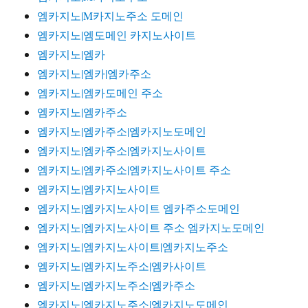
엠카지노|M카지노주소 도메인
엠카지노|엠도메인 카지노사이트
엠카지노|엠카
엠카지노|엠카|엠카주소
엠카지노|엠카도메인 주소
엠카지노|엠카주소
엠카지노|엠카주소|엠카지노도메인
엠카지노|엠카주소|엠카지노사이트
엠카지노|엠카주소|엠카지노사이트 주소
엠카지노|엠카지노사이트
엠카지노|엠카지노사이트 엠카주소도메인
엠카지노|엠카지노사이트 주소 엠카지노도메인
엠카지노|엠카지노사이트|엠카지노주소
엠카지노|엠카지노주소|엠카사이트
엠카지노|엠카지노주소|엠카주소
엠카지노|엠카지노주소|엠카지노도메인