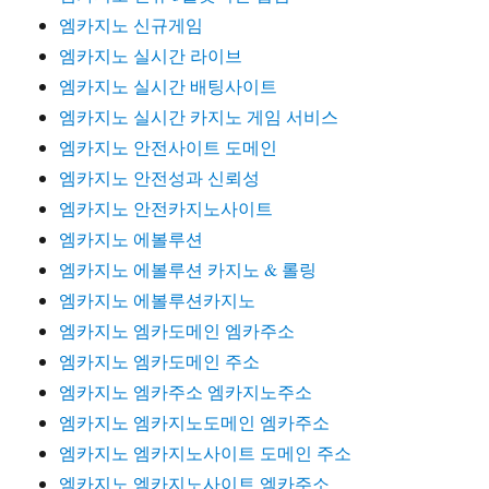
엠카지노 신규게임
엠카지노 실시간 라이브
엠카지노 실시간 배팅사이트
엠카지노 실시간 카지노 게임 서비스
엠카지노 안전사이트 도메인
엠카지노 안전성과 신뢰성
엠카지노 안전카지노사이트
엠카지노 에볼루션
엠카지노 에볼루션 카지노 & 롤링
엠카지노 에볼루션카지노
엠카지노 엠카도메인 엠카주소
엠카지노 엠카도메인 주소
엠카지노 엠카주소 엠카지노주소
엠카지노 엠카지노도메인 엠카주소
엠카지노 엠카지노사이트 도메인 주소
엠카지노 엠카지노사이트 엠카주소