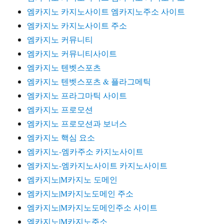
엠카지노 카지노사이트 엠카지노주소 사이트
엠카지노 카지노사이트 주소
엠카지노 커뮤니티
엠카지노 커뮤니티사이트
엠카지노 텐벳스포츠
엠카지노 텐벳스포츠 & 플라그메틱
엠카지노 프라그마틱 사이트
엠카지노 프로모션
엠카지노 프로모션과 보너스
엠카지노 핵심 요소
엠카지노-엠카주소 카지노사이트
엠카지노-엠카지노사이트 카지노사이트
엠카지노|M카지노 도메인
엠카지노|M카지노도메인 주소
엠카지노|M카지노도메인주소 사이트
엠카지노|M카지노주소