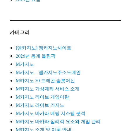
카테고리
[엠카지노] 엠카지노사이트
2026년 동계 올림픽
M카지노
M카지노 – 엠카지노주소도메인
M카지노 50 드래곤 슬롯머신
​M카지노 가상계좌 서비스 소개
M카지노 라이브 게임이란
M카지노 라이브 카지노
M카지노 바카라 베팅 시스템 분석
M카지노 바카라 심리적 요소와 게임 관리
M카지노 소개 및 이용 안내