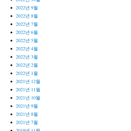
2022년 9월
2022년 8월
2022년 7월
2022년 6월
2022년 5월
2022년 4월
2022년 3월
2022년 2월
2022년 1월
2021년 12월
2021년 11월
2021년 10월
2021년 9월
2021년 8월
2021년 7월
2019년 11월