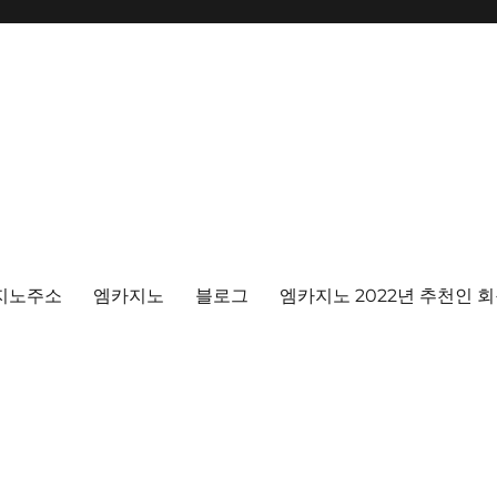
지노주소
엠카지노
블로그
엠카지노 2022년 추천인 