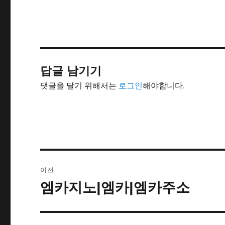
답글 남기기
댓글을 달기 위해서는
로그인
해야합니다.
글
이전
내
엠카지노|엠카|엠카주소
이
전
비
글:
게