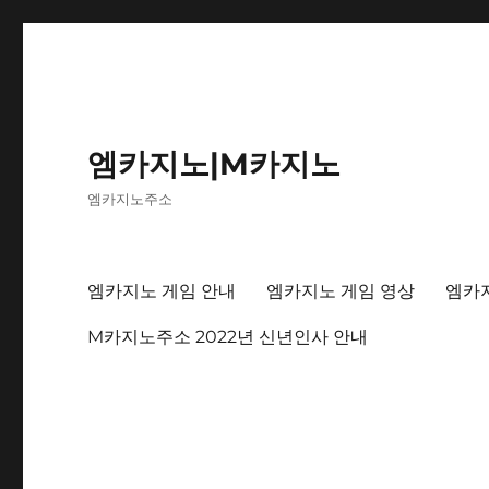
엠카지노|M카지노
엠카지노주소
엠카지노 게임 안내
엠카지노 게임 영상
엠카
M카지노주소 2022년 신년인사 안내