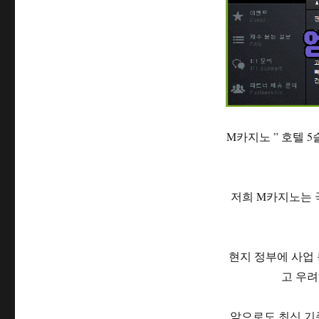
M카지노 ” 호텔 5슬롯
저희 M카지노는 국
현지 정부에 사업 
고 우려
앞으로도 최신 기