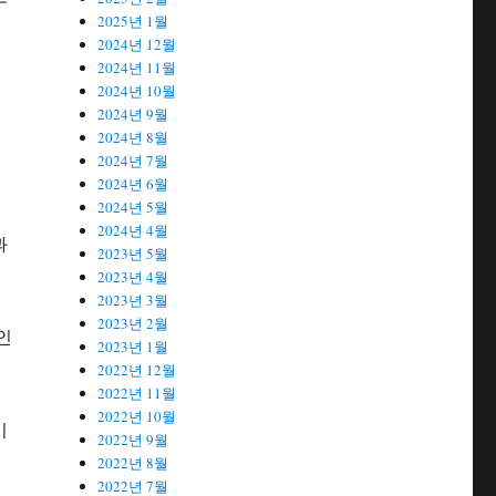
2025년 1월
2024년 12월
2024년 11월
2024년 10월
2024년 9월
2024년 8월
:
2024년 7월
2024년 6월
2024년 5월
2024년 4월
과
2023년 5월
2023년 4월
2023년 3월
2023년 2월
인
2023년 1월
2022년 12월
2022년 11월
2022년 10월
이
2022년 9월
2022년 8월
2022년 7월