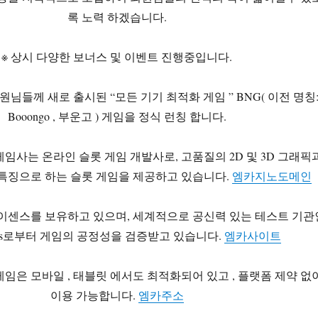
록 노력 하겠습니다.
※ 상시 다양한 보너스 및 이벤트 진행중입니다.
님들께 새로 출시된 “모든 기기 최적화 게임 ” BNG( 이전 명칭
Booongo , 부운고 ) 게임을 정식 런칭 합니다.
o)게임사는 온라인 슬롯 게임 개발사로, 고품질의 2D 및 3D 그래픽
특징으로 하는 슬롯 게임을 제공하고 있습니다.
엠카지노도메인
라이센스를 보유하고 있으며, 세계적으로 공신력 있는 테스트 기관
 Labs로부터 게임의 공정성을 검증받고 있습니다.
엠카사이트
o)게임은 모바일 , 태블릿 에서도 최적화되어 있고 , 플랫폼 제약 없
이용 가능합니다.
엠카주소