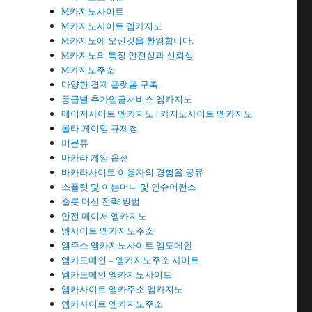
M카지노사이트
M카지노사이트 엠카지노
M카지노에 오신것을 환영합니다.
M카지노의 특징 안전성과 신뢰성
M카지노주소
다양한 결제 플랫폼 구축
등급별 추가입금서비스 엠카지노
메이저사이트 엠카지노 | 카지노사이트 엠카지노
몰타 게이밍 규제청
미분류
바카라 게임 옵션
바카라사이트 이용자의 경험을 공유
스플릿 및 이븐머니 및 인슈어런스
슬롯 머신 전략 방법
안전 메이저 엠카지노
엠사이트 엠카지노주소
엠주소 엠카지노사이트 엠도메인
엠카도메인 – 엠카지노주소 사이트
엠카도메인 엠카지노사이트
엠카사이트 엠카주소 엠카지노
엠카사이트 엠카지노주소