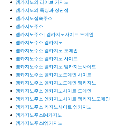
엠카지노의 라이브 카지노
엠카지노의 특징과 장단점
엠카지노접속주소
엠카지노주소
엠카지노주소 | 엠카지노사이트 도메인
엠카지노주소 엠카지노
엠카지노주소 엠카지노 도메인
엠카지노주소 엠카지노 사이트
엠카지노주소 엠카지노 엠카지노사이트
엠카지노주소 엠카지노도메인 사이트
엠카지노주소 엠카지노도메인 엠카지노
엠카지노주소 엠카지노사이트 도메인
엠카지노주소 엠카지노사이트 엠카지노도메인
엠카지노주소 카지노사이트 엠카지노
엠카지노주소|M카지노
엠카지노주소|엠카지노