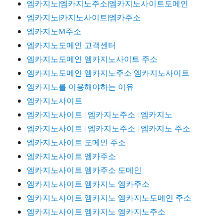
엠카지노|엠카지노주소|엠카지노사이트도메인
엠카지노|카지노사이트|엠카주소
엠카지노M주소
엠카지노도메인 고객센터
엠카지노도메인 엠카지노사이트 주소
엠카지노도메인 엠카지노주소 엠카지노사이트
엠카지노를 이용해야하는 이유
엠카지노사이트
엠카지노사이트 | 엠카지노주소 | 엠카지노
엠카지노사이트 | 엠카지노주소 | 엠카지노 주소
엠카지노사이트 도메인 주소
엠카지노사이트 엠카주소
엠카지노사이트 엠카주소 도메인
엠카지노사이트 엠카지노 엠카주소
엠카지노사이트 엠카지노 엠카지노도메인 주소
엠카지노사이트 엠카지노 엠카지노주소