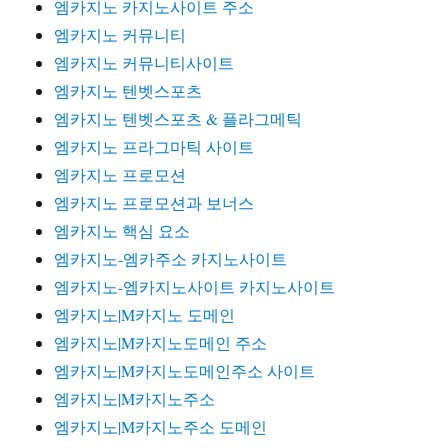
엠카지노 카지노사이트 주소
엠카지노 커뮤니티
엠카지노 커뮤니티사이트
엠카지노 텐벳스포츠
엠카지노 텐벳스포츠 & 플라그메틱
엠카지노 프라그마틱 사이트
엠카지노 프로모션
엠카지노 프로모션과 보너스
엠카지노 핵심 요소
엠카지노-엠카주소 카지노사이트
엠카지노-엠카지노사이트 카지노사이트
엠카지노|M카지노 도메인
엠카지노|M카지노도메인 주소
엠카지노|M카지노도메인주소 사이트
엠카지노|M카지노주소
엠카지노|M카지노주소 도메인