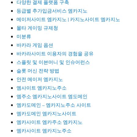
다양한 결제 플랫폼 구축
등급별 추가입금서비스 엠카지노
메이저사이트 엠카지노 | 카지노사이트 엠카지노
몰타 게이밍 규제청
미분류
바카라 게임 옵션
바카라사이트 이용자의 경험을 공유
스플릿 및 이븐머니 및 인슈어런스
슬롯 머신 전략 방법
안전 메이저 엠카지노
엠사이트 엠카지노주소
엠주소 엠카지노사이트 엠도메인
엠카도메인 – 엠카지노주소 사이트
엠카도메인 엠카지노사이트
엠카사이트 엠카주소 엠카지노
엠카사이트 엠카지노주소