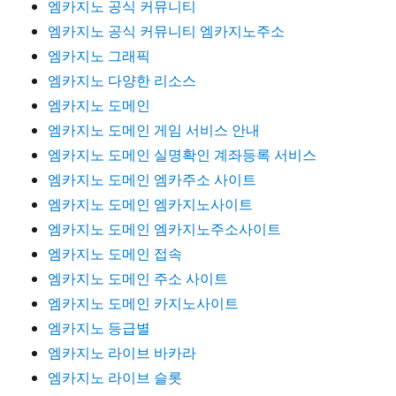
엠카지노 공식 커뮤니티
엠카지노 공식 커뮤니티 엠카지노주소
엠카지노 그래픽
엠카지노 다양한 리소스
엠카지노 도메인
엠카지노 도메인 게임 서비스 안내
엠카지노 도메인 실명확인 계좌등록 서비스
엠카지노 도메인 엠카주소 사이트
엠카지노 도메인 엠카지노사이트
엠카지노 도메인 엠카지노주소사이트
엠카지노 도메인 접속
엠카지노 도메인 주소 사이트
엠카지노 도메인 카지노사이트
엠카지노 등급별
엠카지노 라이브 바카라
엠카지노 라이브 슬롯