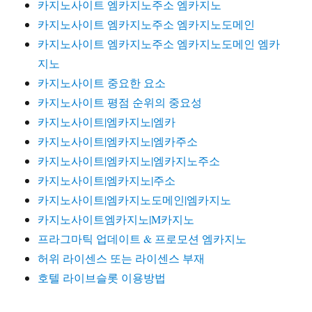
카지노사이트 엠카지노주소 엠카지노
카지노사이트 엠카지노주소 엠카지노도메인
카지노사이트 엠카지노주소 엠카지노도메인 엠카
지노
카지노사이트 중요한 요소
카지노사이트 평점 순위의 중요성
카지노사이트|엠카지노|엠카
카지노사이트|엠카지노|엠카주소
카지노사이트|엠카지노|엠카지노주소
카지노사이트|엠카지노|주소
카지노사이트|엠카지노도메인|엠카지노
카지노사이트엠카지노|M카지노
프라그마틱 업데이트 & 프로모션 엠카지노
허위 라이센스 또는 라이센스 부재
호텔 라이브슬롯 이용방법