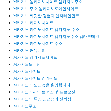
M카지노 엠카지노사이트 엠카지노주소
M카지노 주소 엠카지노도메인사이트
M카지노 짜릿한 경험과 엔터테인먼트
M카지노 카지노사이트
M카지노 카지노사이트 엠카지노 주소
M카지노 카지노사이트 엠카지노주소 엠카도메인
M카지노 카지노사이트 주소
M카지노 커뮤니티
M카지노|엠카지노사이트
M카지노도메인
M카지노사이트
M카지노사이트 엠카지노
M카지노에 오신것을 환영합니다.
M카지노에서의 보너스 및 프로모션
M카지노의 특징 안전성과 신뢰성
M카지노주소