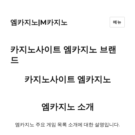
엠카지노|M카지노
메뉴
카지노사이트 엠카지노 브랜
드
카지노사이트 엠카지노
엠카지노 소개
엠카지노 주요 게임 목록 소개에 대한 설명입니다.