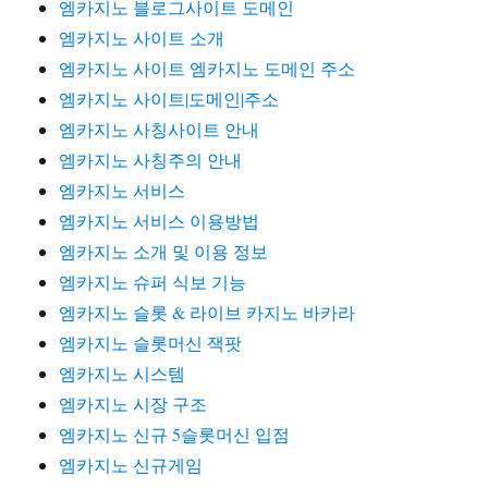
엠카지노 블로그사이트 도메인
엠카지노 사이트 소개
엠카지노 사이트 엠카지노 도메인 주소
엠카지노 사이트|도메인|주소
엠카지노 사칭사이트 안내
엠카지노 사칭주의 안내
엠카지노 서비스
엠카지노 서비스 이용방법
엠카지노 소개 및 이용 정보
엠카지노 슈퍼 식보 기능
엠카지노 슬롯 & 라이브 카지노 바카라
엠카지노 슬롯머신 잭팟
엠카지노 시스템
엠카지노 시장 구조
엠카지노 신규 5슬롯머신 입점
엠카지노 신규게임