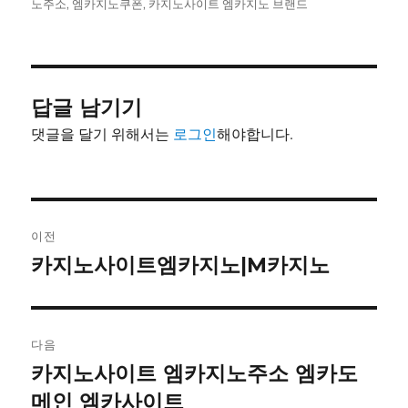
자
리
노주소
,
엠카지노쿠폰
,
카지노사이트 엠카지노 브랜드
답글 남기기
댓글을 달기 위해서는
로그인
해야합니다.
글
이전
내
카지노사이트엠카지노|M카지노
이
전
비
글:
게
다음
이
카지노사이트 엠카지노주소 엠카도
다
음
메인 엠카사이트