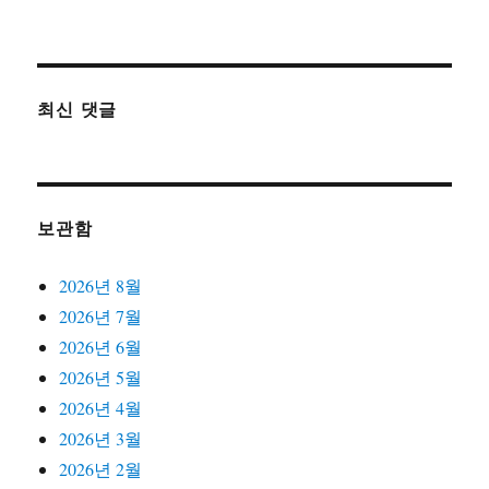
최신 댓글
보관함
2026년 8월
2026년 7월
2026년 6월
2026년 5월
2026년 4월
2026년 3월
2026년 2월