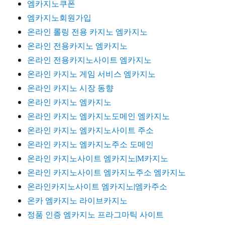
엠카지노쿠폰
엠카지노회원가입
온라인 롤링 전용 카지노 엠카지노
온라인 전용카지노 엠카지노
온라인 전용카지노사이트 엠카지노
온라인 카지노 게임 서비스 엠카지노
온라인 카지노 시장 동향
온라인 카지노 엠카지노
온라인 카지노 엠카지노도메인 엠카지노
온라인 카지노 엠카지노사이트 주소
온라인 카지노 엠카지노주소 도메인
온라인 카지노사이트 엠카지노|M카지노
온라인 카지노사이트 엠카지노주소 엠카지노
온라인카지노사이트 엠카지노|엠카주소
온카 엠카지노 라이브카지노
정품 인증 엠카지노 프라그마틱 사이트