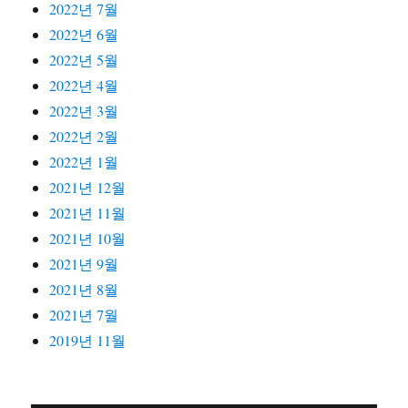
2022년 7월
2022년 6월
2022년 5월
2022년 4월
2022년 3월
2022년 2월
2022년 1월
2021년 12월
2021년 11월
2021년 10월
2021년 9월
2021년 8월
2021년 7월
2019년 11월