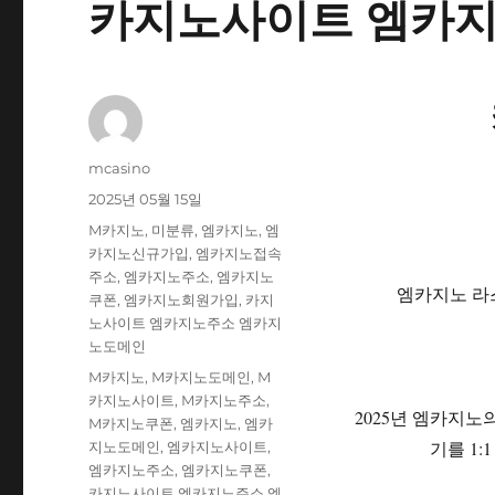
카지노사이트 엠카
글
mcasino
쓴
작
2025년 05월 15일
이
성
카
M카지노
,
미분류
,
엠카지노
,
엠
일
테
카지노신규가입
,
엠카지노접속
자
고
주소
,
엠카지노주소
,
엠카지노
엠카지노 라
리
쿠폰
,
엠카지노회원가입
,
카지
노사이트 엠카지노주소 엠카지
노도메인
태
M카지노
,
M카지노도메인
,
M
그
카지노사이트
,
M카지노주소
,
2025년 엠카지노
M카지노쿠폰
,
엠카지노
,
엠카
기를 1
지노도메인
,
엠카지노사이트
,
엠카지노주소
,
엠카지노쿠폰
,
카지노사이트 엠카지노주소 엠