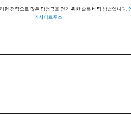
 리턴 전략으로 많은 당첨금을 얻기 위한 슬롯 베팅 방법입니다.
카사이트주소