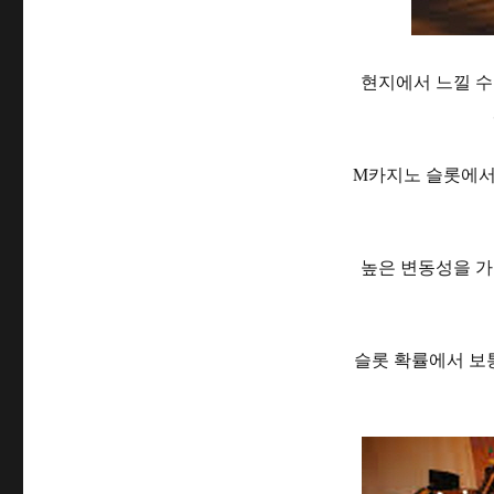
현지에서 느낄 수
M카지노 슬롯에서
높은 변동성을 가
슬롯 확률에서 보통