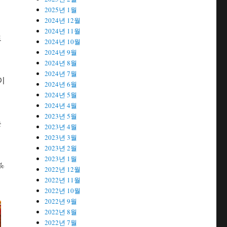
2025년 1월
2024년 12월
2024년 11월
로
2024년 10월
2024년 9월
2024년 8월
2024년 7월
이
2024년 6월
2024년 5월
2024년 4월
2023년 5월
는
2023년 4월
2023년 3월
2023년 2월
2023년 1월
%
2022년 12월
2022년 11월
2022년 10월
2022년 9월
2022년 8월
2022년 7월