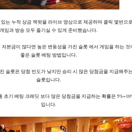
 있는 누적 상금 잭팟을 라이브 영상으로 제공하며 클릭 몇번으
게임과 방송 모두 즐기실 수 있게 준비했습니다.
 자본금이 많다면 높은 변동성을 가진 슬롯 에서 게임을 하는 것
좋은 슬롯 베팅 방법입니다.
진 슬롯은 당첨 빈도가 낮지만 승리 시 많은 당첨금을 지급해주
슬롯입니다.
 초기 베팅 크레딧 보다 많은 당첨금을 지급하는 확률은 5%~10
입니다.