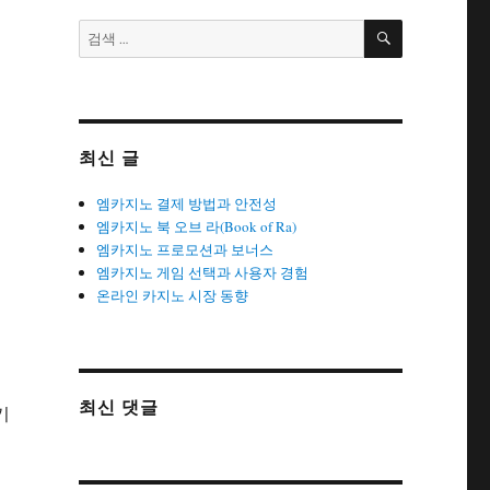
검
검
색
색:
최신 글
엠카지노 결제 방법과 안전성
엠카지노 북 오브 라(Book of Ra)
엠카지노 프로모션과 보너스
엠카지노 게임 선택과 사용자 경험
온라인 카지노 시장 동향
최신 댓글
기