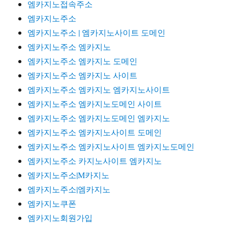
엠카지노접속주소
엠카지노주소
엠카지노주소 | 엠카지노사이트 도메인
엠카지노주소 엠카지노
엠카지노주소 엠카지노 도메인
엠카지노주소 엠카지노 사이트
엠카지노주소 엠카지노 엠카지노사이트
엠카지노주소 엠카지노도메인 사이트
엠카지노주소 엠카지노도메인 엠카지노
엠카지노주소 엠카지노사이트 도메인
엠카지노주소 엠카지노사이트 엠카지노도메인
엠카지노주소 카지노사이트 엠카지노
엠카지노주소|M카지노
엠카지노주소|엠카지노
엠카지노쿠폰
엠카지노회원가입