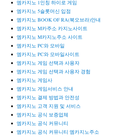
엠카지노 1인칭 하이로 게임
엠카지노 5슬롯머신 입점
엠카지노 BOOK OF RA(북오브라)안내
엠카지노 M카주소 카지노사이트
엠카지노 M카지노주소 사이트
엠카지노 PC와 모바일
엠카지노 PC와 모바일사이트
엠카지노 게임 선택과 사용자
엠카지노 게임 선택과 사용자 경험
엠카지노 게임사
엠카지노 게임서비스 안내
엠카지노 결제 방법과 안전성
엠카지노 고객 지원 및 서비스
엠카지노 공식 보증업체
엠카지노 공식 커뮤니티
엠카지노 공식 커뮤니티 엠카지노주소