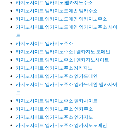
카지노사이트 엠카지노|엠카지노주소
카지노사이트 엠카지노도메인 엠카주소
카지노사이트 엠카지노도메인 엠카지노주소
카지노사이트 엠카지노도메인 엠카지노주소 사이
트
카지노사이트 엠카지노주소
카지노사이트 엠카지노주소 | 엠카지노 도메인
카지노사이트 엠카지노주소 | 엠카지노사이트
카지노사이트 엠카지노주소 M카지노
카지노사이트 엠카지노주소 엠카도메인
카지노사이트 엠카지노주소 엠카도메인 엠카사이
트
카지노사이트 엠카지노주소 엠카사이트
카지노사이트 엠카지노주소 엠카주소
카지노사이트 엠카지노주소 엠카지노
카지노사이트 엠카지노주소 엠카지노도메인