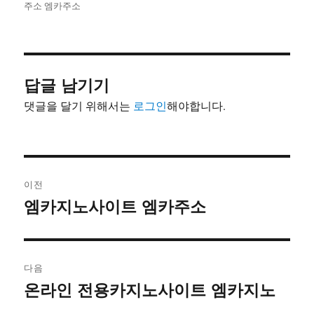
주소 엠카주소
답글 남기기
댓글을 달기 위해서는
로그인
해야합니다.
글
이전
내
엠카지노사이트 엠카주소
이
전
비
글:
게
다음
이
온라인 전용카지노사이트 엠카지노
다
음