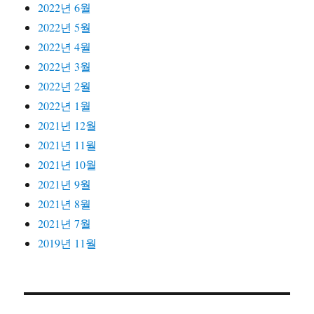
2022년 6월
2022년 5월
2022년 4월
2022년 3월
2022년 2월
2022년 1월
2021년 12월
2021년 11월
2021년 10월
2021년 9월
2021년 8월
2021년 7월
2019년 11월