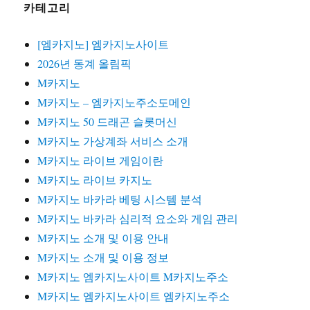
카테고리
[엠카지노] 엠카지노사이트
2026년 동계 올림픽
M카지노
M카지노 – 엠카지노주소도메인
M카지노 50 드래곤 슬롯머신
​M카지노 가상계좌 서비스 소개
M카지노 라이브 게임이란
M카지노 라이브 카지노
M카지노 바카라 베팅 시스템 분석
M카지노 바카라 심리적 요소와 게임 관리
M카지노 소개 및 이용 안내
M카지노 소개 및 이용 정보
M카지노 엠카지노사이트 M카지노주소
M카지노 엠카지노사이트 엠카지노주소