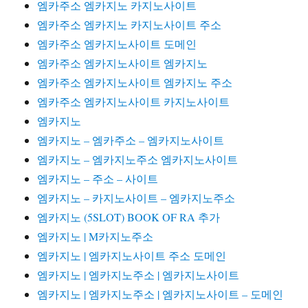
엠카주소 엠카지노 카지노사이트
엠카주소 엠카지노 카지노사이트 주소
엠카주소 엠카지노사이트 도메인
엠카주소 엠카지노사이트 엠카지노
엠카주소 엠카지노사이트 엠카지노 주소
엠카주소 엠카지노사이트 카지노사이트
엠카지노
엠카지노 – 엠카주소 – 엠카지노사이트
엠카지노 – 엠카지노주소 엠카지노사이트
엠카지노 – 주소 – 사이트
엠카지노 – 카지노사이트 – 엠카지노주소
엠카지노 (5SLOT) BOOK OF RA 추가
엠카지노 | M카지노주소
엠카지노 | 엠카지노사이트 주소 도메인
엠카지노 | 엠카지노주소 | 엠카지노사이트
엠카지노 | 엠카지노주소 | 엠카지노사이트 – 도메인