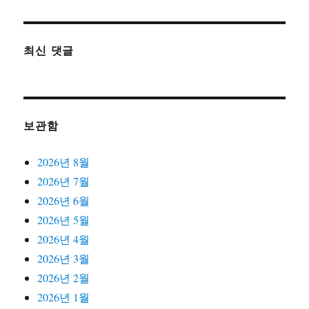
최신 댓글
보관함
2026년 8월
2026년 7월
2026년 6월
2026년 5월
2026년 4월
2026년 3월
2026년 2월
2026년 1월