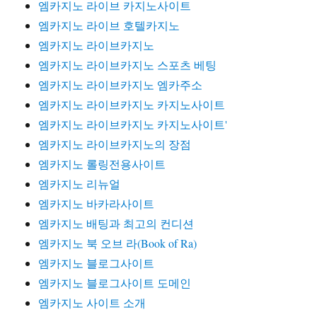
엠카지노 라이브 카지노사이트
엠카지노 라이브 호텔카지노
엠카지노 라이브카지노
엠카지노 라이브카지노 스포츠 베팅
엠카지노 라이브카지노 엠카주소
엠카지노 라이브카지노 카지노사이트
엠카지노 라이브카지노 카지노사이트'
엠카지노 라이브카지노의 장점
엠카지노 롤링전용사이트
엠카지노 리뉴얼
엠카지노 바카라사이트
엠카지노 배팅과 최고의 컨디션
엠카지노 북 오브 라(Book of Ra)
엠카지노 블로그사이트
엠카지노 블로그사이트 도메인
엠카지노 사이트 소개