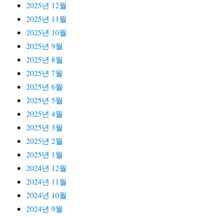
2025년 12월
2025년 11월
2025년 10월
2025년 9월
2025년 8월
2025년 7월
2025년 6월
2025년 5월
2025년 4월
2025년 3월
2025년 2월
2025년 1월
2024년 12월
2024년 11월
2024년 10월
2024년 9월