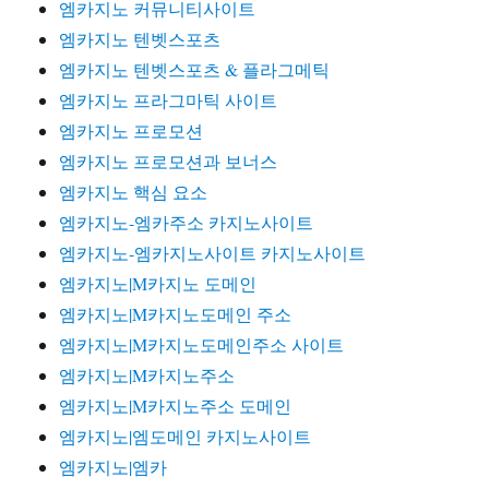
엠카지노 커뮤니티사이트
엠카지노 텐벳스포츠
엠카지노 텐벳스포츠 & 플라그메틱
엠카지노 프라그마틱 사이트
엠카지노 프로모션
엠카지노 프로모션과 보너스
엠카지노 핵심 요소
엠카지노-엠카주소 카지노사이트
엠카지노-엠카지노사이트 카지노사이트
엠카지노|M카지노 도메인
엠카지노|M카지노도메인 주소
엠카지노|M카지노도메인주소 사이트
엠카지노|M카지노주소
엠카지노|M카지노주소 도메인
엠카지노|엠도메인 카지노사이트
엠카지노|엠카