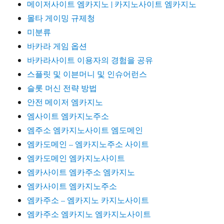
메이저사이트 엠카지노 | 카지노사이트 엠카지노
몰타 게이밍 규제청
미분류
바카라 게임 옵션
바카라사이트 이용자의 경험을 공유
스플릿 및 이븐머니 및 인슈어런스
슬롯 머신 전략 방법
안전 메이저 엠카지노
엠사이트 엠카지노주소
엠주소 엠카지노사이트 엠도메인
엠카도메인 – 엠카지노주소 사이트
엠카도메인 엠카지노사이트
엠카사이트 엠카주소 엠카지노
엠카사이트 엠카지노주소
엠카주소 – 엠카지노 카지노사이트
엠카주소 엠카지노 엠카지노사이트