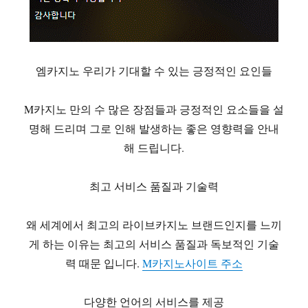
엠카지노 우리가 기대할 수 있는 긍정적인 요인들
M카지노 만의 수 많은 장점들과 긍정적인 요소들을 설
명해 드리며 그로 인해 발생하는 좋은 영향력을 안내
해 드립니다.
최고 서비스 품질과 기술력
왜 세계에서 최고의 라이브카지노 브랜드인지를 느끼
게 하는 이유는 최고의 서비스 품질과 독보적인 기술
력 때문 입니다.
M카지노사이트 주소
다양한 언어의 서비스를 제공