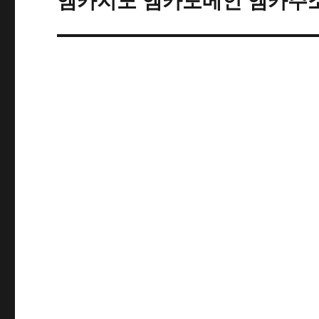
엠카지노 엠카도메인 엠카주
음
션
글: