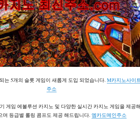
되는 5개의 슬롯 게임이 새롭게 도입 되었습니다.
M카지노사이
주소
기 게임 에볼루션 카지노 및 다양한 실시간 카지노 게임을 제공
으며 등급별 롤링 콤프도 제공 해드립니다.
엠카도메인주소