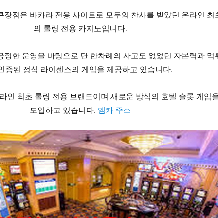
큰장점은 바카라 전용 사이트로 모두의 찬사를 받았던 온라인 최
의 롤링 전용 카지노입니다.
공정한 운영을 바탕으로 단 한차례의 사고도 없었던 자본력과 먹
 인증된 정식 라이센스의 게임을 제공하고 있습니다.
라인 최초 롤링 전용 브랜드이며 새로운 방식의 호텔 슬롯 게임
도입하고 있습니다.
엠카 주소