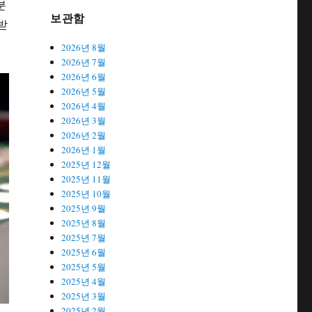
분
보관함
받
2026년 8월
2026년 7월
2026년 6월
2026년 5월
2026년 4월
2026년 3월
2026년 2월
2026년 1월
2025년 12월
2025년 11월
2025년 10월
2025년 9월
2025년 8월
2025년 7월
2025년 6월
2025년 5월
2025년 4월
2025년 3월
2025년 2월