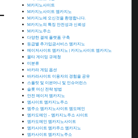
M카지노사이트
M카지노사이트 엠카지노
M카지노에 오신것을 환영합니다.
M카지노의 특징 안전성과 신뢰성
M카지노주소
다양한 결제 플랫폼 구축
등급별 추가입금서비스 엠카지노
메이저사이트 엠카지노 | 카지노사이트 엠카지노
몰타 게이밍 규제청
미분류
바카라 게임 옵션
바카라사이트 이용자의 경험을 공유
스플릿 및 이븐머니 및 인슈어런스
슬롯 머신 전략 방법
안전 메이저 엠카지노
엠사이트 엠카지노주소
엠주소 엠카지노사이트 엠도메인
엠카도메인 – 엠카지노주소 사이트
엠카도메인 엠카지노사이트
엠카사이트 엠카주소 엠카지노
엠카사이트 엠카지노주소