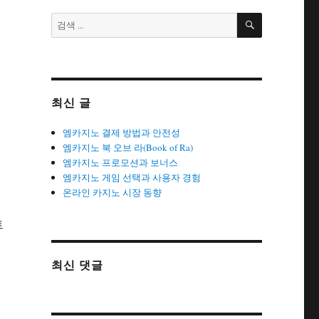
검
검
색
색:
최신 글
엠카지노 결제 방법과 안전성
엠카지노 북 오브 라(Book of Ra)
엠카지노 프로모션과 보너스
엠카지노 게임 선택과 사용자 경험
온라인 카지노 시장 동향
트
최신 댓글