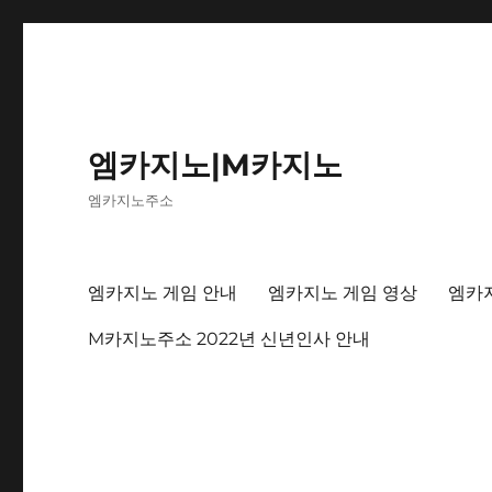
엠카지노|M카지노
엠카지노주소
엠카지노 게임 안내
엠카지노 게임 영상
엠카
M카지노주소 2022년 신년인사 안내