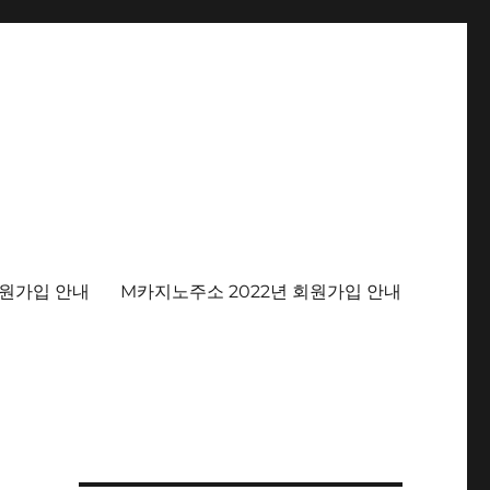
회원가입 안내
M카지노주소 2022년 회원가입 안내