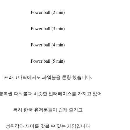
Power ball (2 min)
Power ball (3 min)
Power ball (4 min)
Power ball (5 min)
프라그마틱에서도 파워볼을 론칭 했습니다.
행복권 파워볼과 비슷한 인터페이스를 가지고 있어
특히 한국 유저분들이 쉽게 즐기고
성취감과 재미를 맛볼 수 있는 게임입니다