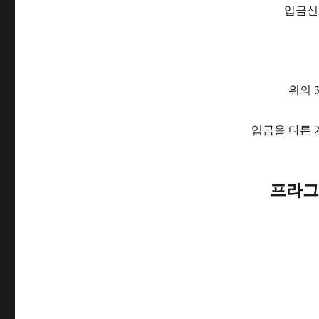
입금신
위의 
입금을 다른 
프라그