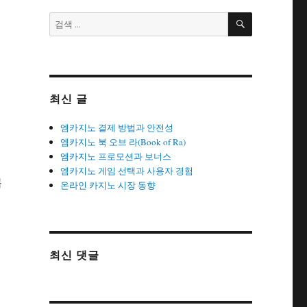
검
검
색
색:
최신 글
엠카지노 결제 방법과 안전성
엠카지노 북 오브 라(Book of Ra)
엠카지노 프로모션과 보너스
엠카지노 게임 선택과 사용자 경험
록
온라인 카지노 시장 동향
최신 댓글