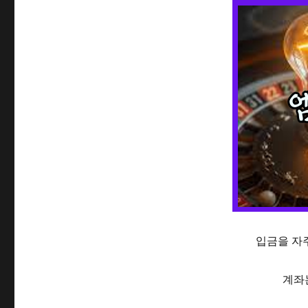
입금을 자
계좌