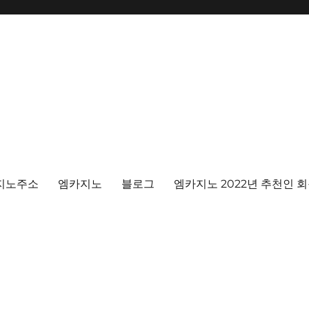
지노주소
엠카지노
블로그
엠카지노 2022년 추천인 