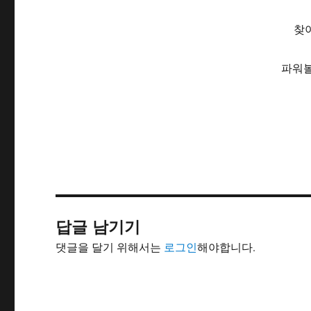
찾
파워볼
답글 남기기
댓글을 달기 위해서는
로그인
해야합니다.