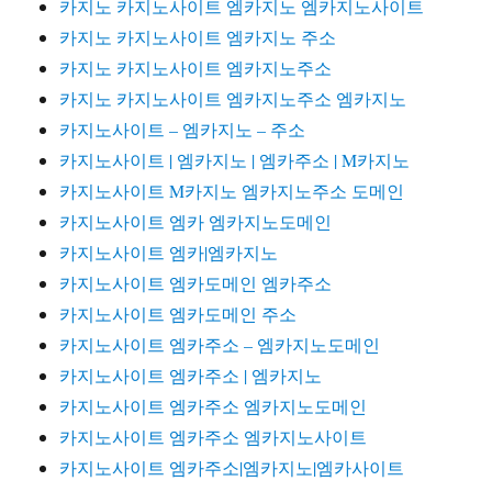
카지노 카지노사이트 엠카지노 엠카지노사이트
카지노 카지노사이트 엠카지노 주소
카지노 카지노사이트 엠카지노주소
카지노 카지노사이트 엠카지노주소 엠카지노
카지노사이트 – 엠카지노 – 주소
카지노사이트 | 엠카지노 | 엠카주소 | M카지노
카지노사이트 M카지노 엠카지노주소 도메인
카지노사이트 엠카 엠카지노도메인
카지노사이트 엠카|엠카지노
카지노사이트 엠카도메인 엠카주소
카지노사이트 엠카도메인 주소
카지노사이트 엠카주소 – 엠카지노도메인
카지노사이트 엠카주소 | 엠카지노
카지노사이트 엠카주소 엠카지노도메인
카지노사이트 엠카주소 엠카지노사이트
카지노사이트 엠카주소|엠카지노|엠카사이트