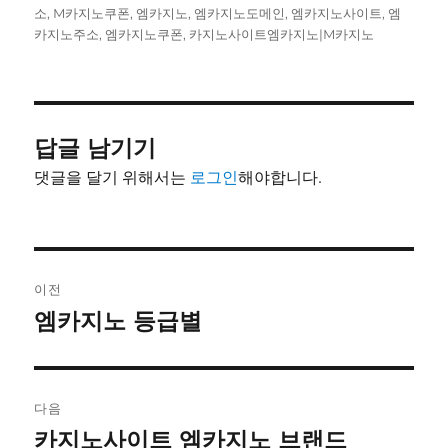
이
일
고
그
소
,
M카지노쿠폰
,
엠카지노
,
엠카지노도메인
,
엠카지노사이트
,
엠
자
리
카지노주소
,
엠카지노쿠폰
,
카지노사이트엠카지노|M카지노
답글 남기기
댓글을 달기 위해서는
로그인
해야합니다.
글
이전
내
엠카지노 등급별
이
전
비
글:
게
다음
이
카지노사이트 엠카지노 브랜드
다