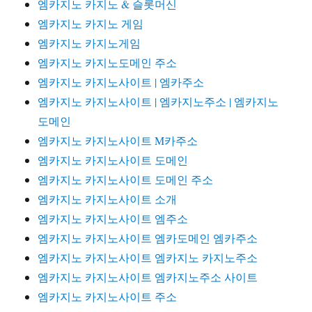
엠카지노 카지노 & 슬롯머신
엠카지노 카지노 게임
엠카지노 카지노게임
엠카지노 카지노도메인 주소
엠카지노 카지노사이트 | 엠카주소
엠카지노 카지노사이트 | 엠카지노주소 | 엠카지노
도메인
엠카지노 카지노사이트 M카주소
엠카지노 카지노사이트 도메인
엠카지노 카지노사이트 도메인 주소
엠카지노 카지노사이트 소개
엠카지노 카지노사이트 엠주소
엠카지노 카지노사이트 엠카도메인 엠카주소
엠카지노 카지노사이트 엠카지노 카지노주소
엠카지노 카지노사이트 엠카지노주소 사이트
엠카지노 카지노사이트 주소