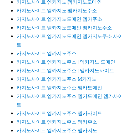
카지노사이트 엠카지노|엠카지노도메인
카지노사이트 엠카지노|엠카지노주소
카지노사이트 엠카지노도메인 엠카주소
카지노사이트 엠카지노도메인 엠카지노주소
카지노사이트 엠카지노도메인 엠카지노주소 사이
트
카지노사이트 엠카지노주소
카지노사이트 엠카지노주소 | 엠카지노 도메인
카지노사이트 엠카지노주소 | 엠카지노사이트
카지노사이트 엠카지노주소 M카지노
카지노사이트 엠카지노주소 엠카도메인
카지노사이트 엠카지노주소 엠카도메인 엠카사이
트
카지노사이트 엠카지노주소 엠카사이트
카지노사이트 엠카지노주소 엠카주소
카지노사이트 엠카지노주소 엠카지노