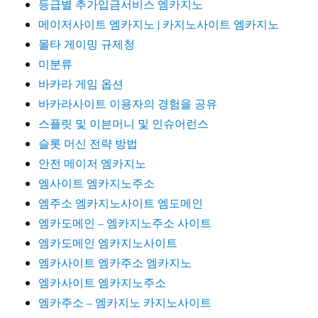
등급별 추가입금서비스 엠카지노
메이저사이트 엠카지노 | 카지노사이트 엠카지노
몰타 게이밍 규제청
미분류
바카라 게임 옵션
바카라사이트 이용자의 경험을 공유
스플릿 및 이븐머니 및 인슈어런스
슬롯 머신 전략 방법
안전 메이저 엠카지노
엠사이트 엠카지노주소
엠주소 엠카지노사이트 엠도메인
엠카도메인 – 엠카지노주소 사이트
엠카도메인 엠카지노사이트
엠카사이트 엠카주소 엠카지노
엠카사이트 엠카지노주소
엠카주소 – 엠카지노 카지노사이트