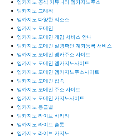
엠카지노 공식 커뮤니티 엠카지노주소
엠카지노 그래픽
엠카지노 다양한 리소스
엠카지노 도메인
엠카지노 도메인 게임 서비스 안내
엠카지노 도메인 실명확인 계좌등록 서비스
엠카지노 도메인 엠카주소 사이트
엠카지노 도메인 엠카지노사이트
엠카지노 도메인 엠카지노주소사이트
엠카지노 도메인 접속
엠카지노 도메인 주소 사이트
엠카지노 도메인 카지노사이트
엠카지노 등급별
엠카지노 라이브 바카라
엠카지노 라이브 슬롯
엠카지노 라이브 카지노