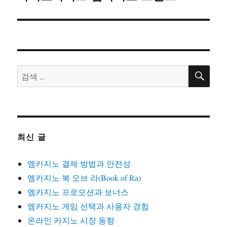
음
션
글:
검
검
색
색:
최신 글
엠카지노 결제 방법과 안전성
엠카지노 북 오브 라(Book of Ra)
엠카지노 프로모션과 보너스
엠카지노 게임 선택과 사용자 경험
온라인 카지노 시장 동향