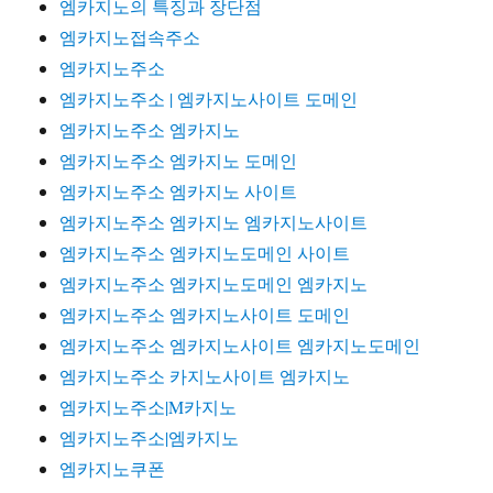
엠카지노의 특징과 장단점
엠카지노접속주소
엠카지노주소
엠카지노주소 | 엠카지노사이트 도메인
엠카지노주소 엠카지노
엠카지노주소 엠카지노 도메인
엠카지노주소 엠카지노 사이트
엠카지노주소 엠카지노 엠카지노사이트
엠카지노주소 엠카지노도메인 사이트
엠카지노주소 엠카지노도메인 엠카지노
엠카지노주소 엠카지노사이트 도메인
엠카지노주소 엠카지노사이트 엠카지노도메인
엠카지노주소 카지노사이트 엠카지노
엠카지노주소|M카지노
엠카지노주소|엠카지노
엠카지노쿠폰