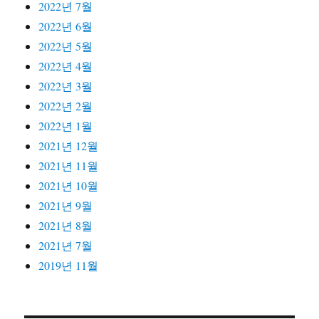
2022년 7월
2022년 6월
2022년 5월
2022년 4월
2022년 3월
2022년 2월
2022년 1월
2021년 12월
2021년 11월
2021년 10월
2021년 9월
2021년 8월
2021년 7월
2019년 11월