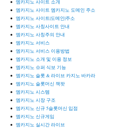
엠카지노 사이트 소개
엠카지노 사이트 엠카지노 도메인 주소
엠카지노 사이트|도메인|주소
엠카지노 사칭사이트 안내
엠카지노 사칭주의 안내
엠카지노 서비스
엠카지노 서비스 이용방법
엠카지노 소개 및 이용 정보
엠카지노 슈퍼 식보 기능
엠카지노 슬롯 & 라이브 카지노 바카라
엠카지노 슬롯머신 잭팟
엠카지노 시스템
엠카지노 시장 구조
엠카지노 신규 5슬롯머신 입점
엠카지노 신규게임
엠카지노 실시간 라이브