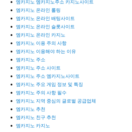
엠카지노 엠카지노주소 카지노사이트
엠카지노 온라인 롤링
엠카지노 온라인 배팅사이트
엠카지노 온라인 슬롯사이트
엠카지노 온라인 카지노
엠카지노 이용 주의 사항
엠카지노 이용해야 하는 이유
엠카지노 주소
엠카지노 주소 사이트
엠카지노 주소 엠카지노사이트
엠카지노 주요 게임 정보 및 특징
엠카지노 주의 사항 필수
엠카지노 지역 중심의 글로벌 공급업체
엠카지노 추천
엠카지노 친구 추천
엠카지노 카지노