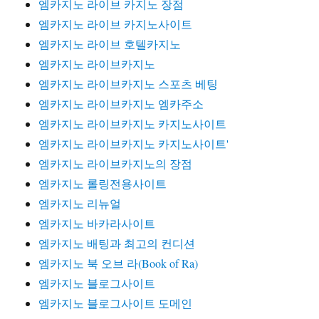
엠카지노 라이브 카지노 장점
엠카지노 라이브 카지노사이트
엠카지노 라이브 호텔카지노
엠카지노 라이브카지노
엠카지노 라이브카지노 스포츠 베팅
엠카지노 라이브카지노 엠카주소
엠카지노 라이브카지노 카지노사이트
엠카지노 라이브카지노 카지노사이트'
엠카지노 라이브카지노의 장점
엠카지노 롤링전용사이트
엠카지노 리뉴얼
엠카지노 바카라사이트
엠카지노 배팅과 최고의 컨디션
엠카지노 북 오브 라(Book of Ra)
엠카지노 블로그사이트
엠카지노 블로그사이트 도메인