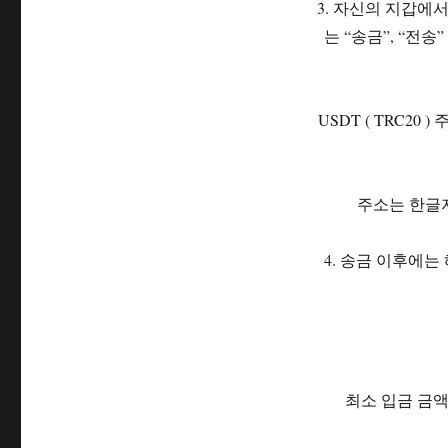
3. 자신의 지갑에서 
는 “송금”, “전
USDT ( TRC2
주소는 한글
4. 송금 이후에는
최소 입금 금액 