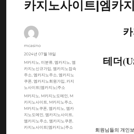
카지노사이트|엠카지
카
글
mcasino
쓴
작
2024년 07월 18일
테더(U
이
성
카
M카지노
,
미분류
,
엠카지노
,
엠
일
테
카지노신규가입
,
엠카지노접속
자
고
주소
,
엠카지노주소
,
엠카지노
리
쿠폰
,
엠카지노회원가입
,
카지
노사이트|엠카지노|주소
태
M카지노
,
M카지노도메인
,
M
그
카지노사이트
,
M카지노주소
,
M카지노쿠폰
,
엠카지노
,
엠카
지노도메인
,
엠카지노사이트
,
엠카지노주소
,
엠카지노쿠폰
,
카지노사이트|엠카지노|주소
회원님들의 개인보안