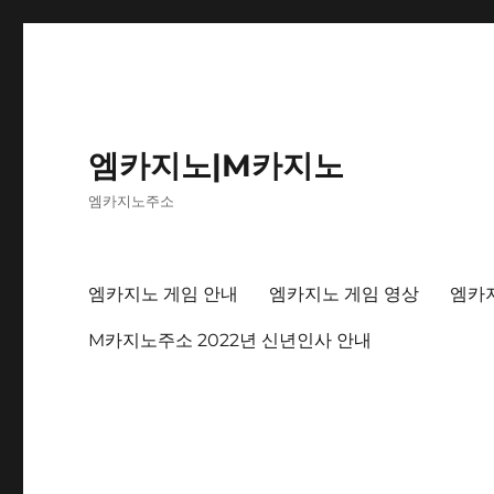
엠카지노|M카지노
엠카지노주소
엠카지노 게임 안내
엠카지노 게임 영상
엠카
M카지노주소 2022년 신년인사 안내