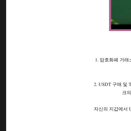
1. 암호화폐 거래
2. USDT 구매 및
크의
자신의 지갑에서 US