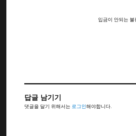
입금이 안되는 불
답글 남기기
댓글을 달기 위해서는
로그인
해야합니다.