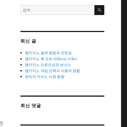
검
검
색
색:
최신 글
엠카지노 결제 방법과 안전성
엠카지노 북 오브 라(Book of Ra)
엠카지노 프로모션과 보너스
엠카지노 게임 선택과 사용자 경험
온라인 카지노 시장 동향
최신 댓글
인