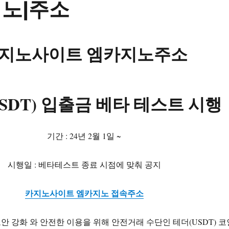
노|주소
지노사이트 엠카지노주소
SDT) 입출금 베타 테스트 시행
기간 : 24년 2월 1일 ~
시행일 : 베타테스트 종료 시점에 맞춰 공지
카지노사이트 엠카지노 접속주소
 강화 와 안전한 이용을 위해 안전거래 수단인 테더(USDT) 코