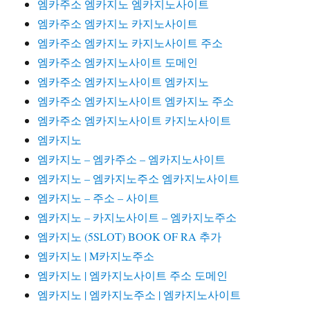
엠카주소 엠카지노 엠카지노사이트
엠카주소 엠카지노 카지노사이트
엠카주소 엠카지노 카지노사이트 주소
엠카주소 엠카지노사이트 도메인
엠카주소 엠카지노사이트 엠카지노
엠카주소 엠카지노사이트 엠카지노 주소
엠카주소 엠카지노사이트 카지노사이트
엠카지노
엠카지노 – 엠카주소 – 엠카지노사이트
엠카지노 – 엠카지노주소 엠카지노사이트
엠카지노 – 주소 – 사이트
엠카지노 – 카지노사이트 – 엠카지노주소
엠카지노 (5SLOT) BOOK OF RA 추가
엠카지노 | M카지노주소
엠카지노 | 엠카지노사이트 주소 도메인
엠카지노 | 엠카지노주소 | 엠카지노사이트