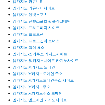
엠카지노 커뮤니티
엠카지노 커뮤니티사이트
엠카지노 텐벳스포츠
엠카지노 텐벳스포츠 & 플라그메틱
엠카지노 프라그마틱 사이트
엠카지노 프로모션
엠카지노 프로모션과 보너스
엠카지노 핵심 요소
엠카지노-엠카주소 카지노사이트
엠카지노-엠카지노사이트 카지노사이트
엠카지노|M카지노 도메인
엠카지노|M카지노도메인 주소
엠카지노|M카지노도메인주소 사이트
엠카지노|M카지노주소
엠카지노|M카지노주소 도메인
엠카지노|엠도메인 카지노사이트