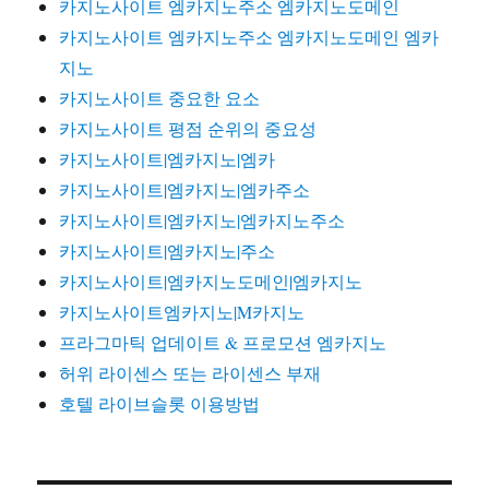
카지노사이트 엠카지노주소 엠카지노도메인
카지노사이트 엠카지노주소 엠카지노도메인 엠카
지노
카지노사이트 중요한 요소
카지노사이트 평점 순위의 중요성
카지노사이트|엠카지노|엠카
카지노사이트|엠카지노|엠카주소
카지노사이트|엠카지노|엠카지노주소
카지노사이트|엠카지노|주소
카지노사이트|엠카지노도메인|엠카지노
카지노사이트엠카지노|M카지노
프라그마틱 업데이트 & 프로모션 엠카지노
허위 라이센스 또는 라이센스 부재
호텔 라이브슬롯 이용방법