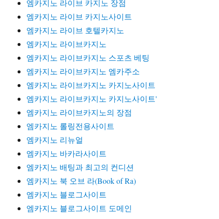
엠카지노 라이브 카지노 장점
엠카지노 라이브 카지노사이트
엠카지노 라이브 호텔카지노
엠카지노 라이브카지노
엠카지노 라이브카지노 스포츠 베팅
엠카지노 라이브카지노 엠카주소
엠카지노 라이브카지노 카지노사이트
엠카지노 라이브카지노 카지노사이트'
엠카지노 라이브카지노의 장점
엠카지노 롤링전용사이트
엠카지노 리뉴얼
엠카지노 바카라사이트
엠카지노 배팅과 최고의 컨디션
엠카지노 북 오브 라(Book of Ra)
엠카지노 블로그사이트
엠카지노 블로그사이트 도메인