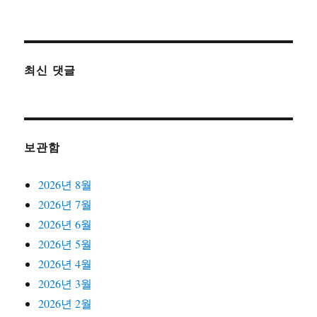
최신 댓글
보관함
2026년 8월
2026년 7월
2026년 6월
2026년 5월
2026년 4월
2026년 3월
2026년 2월