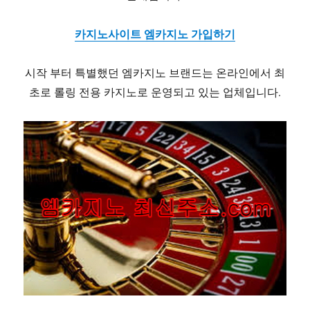
카지노사이트 엠카지노 가입하기
시작 부터 특별했던 엠카지노 브랜드는 온라인에서 최
초로 롤링 전용 카지노로 운영되고 있는 업체입니다.