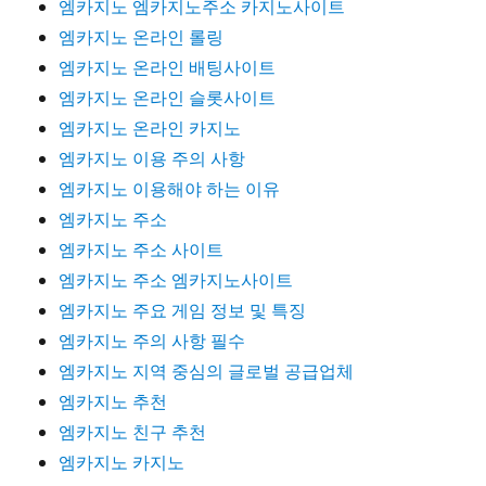
엠카지노 엠카지노주소 카지노사이트
엠카지노 온라인 롤링
엠카지노 온라인 배팅사이트
엠카지노 온라인 슬롯사이트
엠카지노 온라인 카지노
엠카지노 이용 주의 사항
엠카지노 이용해야 하는 이유
엠카지노 주소
엠카지노 주소 사이트
엠카지노 주소 엠카지노사이트
엠카지노 주요 게임 정보 및 특징
엠카지노 주의 사항 필수
엠카지노 지역 중심의 글로벌 공급업체
엠카지노 추천
엠카지노 친구 추천
엠카지노 카지노