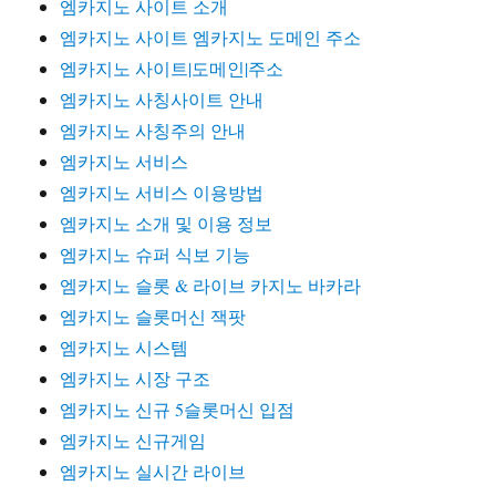
엠카지노 사이트 소개
엠카지노 사이트 엠카지노 도메인 주소
엠카지노 사이트|도메인|주소
엠카지노 사칭사이트 안내
엠카지노 사칭주의 안내
엠카지노 서비스
엠카지노 서비스 이용방법
엠카지노 소개 및 이용 정보
엠카지노 슈퍼 식보 기능
엠카지노 슬롯 & 라이브 카지노 바카라
엠카지노 슬롯머신 잭팟
엠카지노 시스템
엠카지노 시장 구조
엠카지노 신규 5슬롯머신 입점
엠카지노 신규게임
엠카지노 실시간 라이브