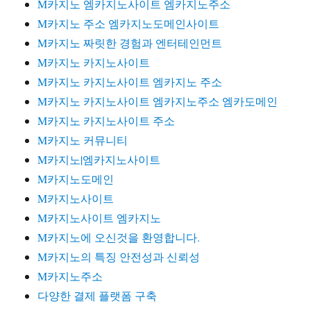
M카지노 엠카지노사이트 엠카지노주소
M카지노 주소 엠카지노도메인사이트
M카지노 짜릿한 경험과 엔터테인먼트
M카지노 카지노사이트
M카지노 카지노사이트 엠카지노 주소
M카지노 카지노사이트 엠카지노주소 엠카도메인
M카지노 카지노사이트 주소
M카지노 커뮤니티
M카지노|엠카지노사이트
M카지노도메인
M카지노사이트
M카지노사이트 엠카지노
M카지노에 오신것을 환영합니다.
M카지노의 특징 안전성과 신뢰성
M카지노주소
다양한 결제 플랫폼 구축