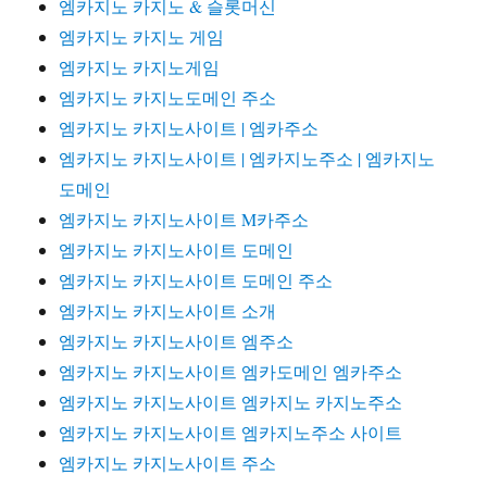
엠카지노 카지노 & 슬롯머신
엠카지노 카지노 게임
엠카지노 카지노게임
엠카지노 카지노도메인 주소
엠카지노 카지노사이트 | 엠카주소
엠카지노 카지노사이트 | 엠카지노주소 | 엠카지노
도메인
엠카지노 카지노사이트 M카주소
엠카지노 카지노사이트 도메인
엠카지노 카지노사이트 도메인 주소
엠카지노 카지노사이트 소개
엠카지노 카지노사이트 엠주소
엠카지노 카지노사이트 엠카도메인 엠카주소
엠카지노 카지노사이트 엠카지노 카지노주소
엠카지노 카지노사이트 엠카지노주소 사이트
엠카지노 카지노사이트 주소