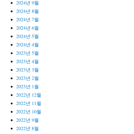
2024년 9월
2024년 8월
2024년 7월
2024년 6월
2024년 5월
2024년 4월
2023년 5월
2023년 4월
2023년 3월
2023년 2월
2023년 1월
2022년 12월
2022년 11월
2022년 10월
2022년 9월
2022년 8월