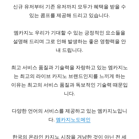
신규 유저부터 기존 유저까지 모두가 혜택을 받을 수
있는 콤프를 제공해 드리고 있습니다.
엠카지노 우리가 기대할 수 있는 긍정적인 요소들을
설명해 드리며 그로 인해 발생하는 좋은 영향력을 안
내 드립니다.
최고 서비스 품질과 기술력을 자랑하고 있는 엠카지노
는 최고의 라이브 카지노 브랜드인지를 느끼게 하는
이유는 최고의 서비스 품질과 독보적인 기술력 때문입
니다.
다양한 언어의 서비스를 제공하고 있는 엠카지노입니
다.
엠카지노도메인
한국의 온라인 카지노 시장을 겨냥한 것이 아닌 전 세