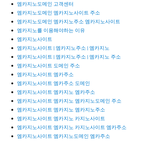
엠카지노도메인 고객센터
엠카지노도메인 엠카지노사이트 주소
엠카지노도메인 엠카지노주소 엠카지노사이트
엠카지노를 이용해야하는 이유
엠카지노사이트
엠카지노사이트 | 엠카지노주소 | 엠카지노
엠카지노사이트 | 엠카지노주소 | 엠카지노 주소
엠카지노사이트 도메인 주소
엠카지노사이트 엠카주소
엠카지노사이트 엠카주소 도메인
엠카지노사이트 엠카지노 엠카주소
엠카지노사이트 엠카지노 엠카지노도메인 주소
엠카지노사이트 엠카지노 엠카지노주소
엠카지노사이트 엠카지노 카지노사이트
엠카지노사이트 엠카지노 카지노사이트 엠카주소
엠카지노사이트 엠카지노도메인 엠카주소