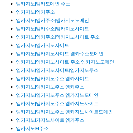
엠카지노|엠카도메인 주소
엠카지노|엠카주소
엠카지노|엠카주소|엠카지노도메인
엠카지노|엠카주소|엠카지노사이트
엠카지노|엠카주소|엠카지노사이트 주소
엠카지노|엠카지노사이트
엠카지노|엠카지노사이트 엠카주소도메인
엠카지노|엠카지노사이트 주소 엠카지노도메인
엠카지노|엠카지노사이트|엠카지노주소
엠카지노|엠카지노주소|엠카사이트
엠카지노|엠카지노주소|엠카주소
엠카지노|엠카지노주소|엠카지노도메인
엠카지노|엠카지노주소|엠카지노사이트
엠카지노|엠카지노주소|엠카지노사이트도메인
엠카지노|카지노사이트|엠카주소
엠카지노M주소