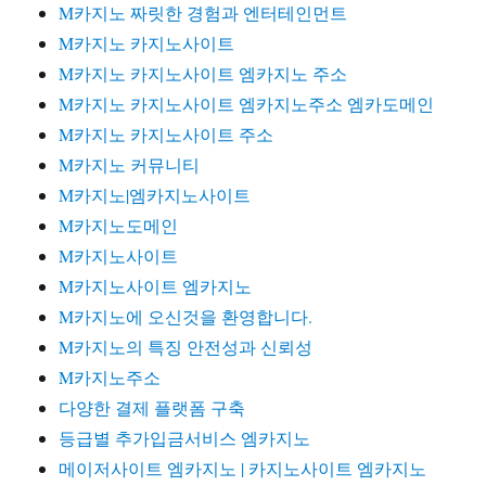
M카지노 짜릿한 경험과 엔터테인먼트
M카지노 카지노사이트
M카지노 카지노사이트 엠카지노 주소
M카지노 카지노사이트 엠카지노주소 엠카도메인
M카지노 카지노사이트 주소
M카지노 커뮤니티
M카지노|엠카지노사이트
M카지노도메인
M카지노사이트
M카지노사이트 엠카지노
M카지노에 오신것을 환영합니다.
M카지노의 특징 안전성과 신뢰성
M카지노주소
다양한 결제 플랫폼 구축
등급별 추가입금서비스 엠카지노
메이저사이트 엠카지노 | 카지노사이트 엠카지노