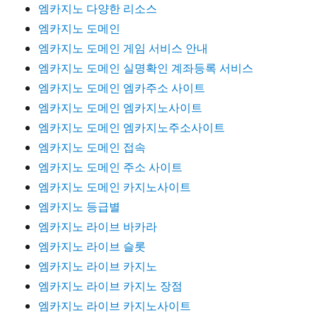
엠카지노 다양한 리소스
엠카지노 도메인
엠카지노 도메인 게임 서비스 안내
엠카지노 도메인 실명확인 계좌등록 서비스
엠카지노 도메인 엠카주소 사이트
엠카지노 도메인 엠카지노사이트
엠카지노 도메인 엠카지노주소사이트
엠카지노 도메인 접속
엠카지노 도메인 주소 사이트
엠카지노 도메인 카지노사이트
엠카지노 등급별
엠카지노 라이브 바카라
엠카지노 라이브 슬롯
엠카지노 라이브 카지노
엠카지노 라이브 카지노 장점
엠카지노 라이브 카지노사이트