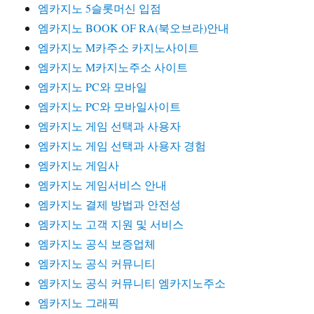
엠카지노 5슬롯머신 입점
엠카지노 BOOK OF RA(북오브라)안내
엠카지노 M카주소 카지노사이트
엠카지노 M카지노주소 사이트
엠카지노 PC와 모바일
엠카지노 PC와 모바일사이트
엠카지노 게임 선택과 사용자
엠카지노 게임 선택과 사용자 경험
엠카지노 게임사
엠카지노 게임서비스 안내
엠카지노 결제 방법과 안전성
엠카지노 고객 지원 및 서비스
엠카지노 공식 보증업체
엠카지노 공식 커뮤니티
엠카지노 공식 커뮤니티 엠카지노주소
엠카지노 그래픽