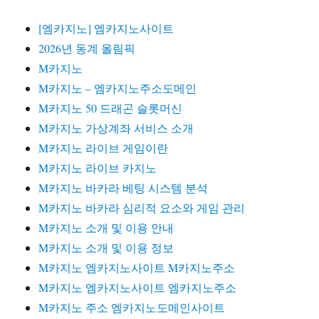
[엠카지노] 엠카지노사이트
2026년 동계 올림픽
M카지노
M카지노 – 엠카지노주소도메인
M카지노 50 드래곤 슬롯머신
​M카지노 가상계좌 서비스 소개
M카지노 라이브 게임이란
M카지노 라이브 카지노
M카지노 바카라 베팅 시스템 분석
M카지노 바카라 심리적 요소와 게임 관리
M카지노 소개 및 이용 안내
M카지노 소개 및 이용 정보
M카지노 엠카지노사이트 M카지노주소
M카지노 엠카지노사이트 엠카지노주소
M카지노 주소 엠카지노도메인사이트