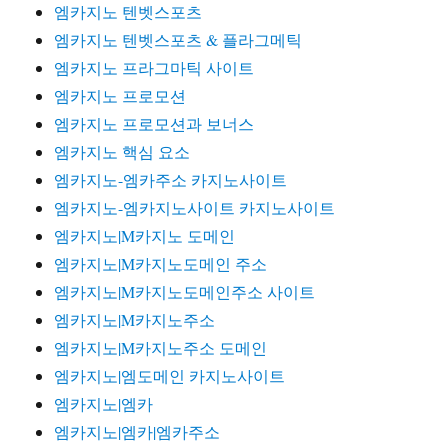
엠카지노 텐벳스포츠
엠카지노 텐벳스포츠 & 플라그메틱
엠카지노 프라그마틱 사이트
엠카지노 프로모션
엠카지노 프로모션과 보너스
엠카지노 핵심 요소
엠카지노-엠카주소 카지노사이트
엠카지노-엠카지노사이트 카지노사이트
엠카지노|M카지노 도메인
엠카지노|M카지노도메인 주소
엠카지노|M카지노도메인주소 사이트
엠카지노|M카지노주소
엠카지노|M카지노주소 도메인
엠카지노|엠도메인 카지노사이트
엠카지노|엠카
엠카지노|엠카|엠카주소