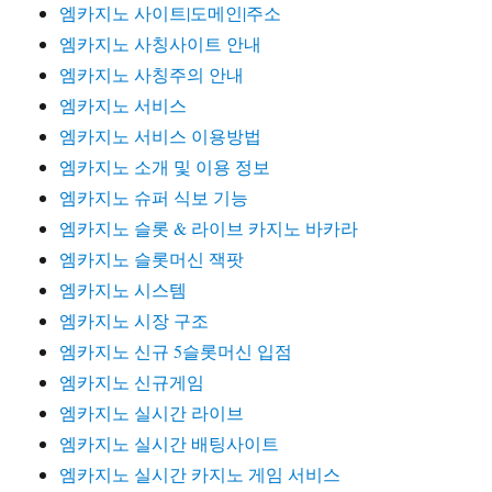
엠카지노 사이트|도메인|주소
엠카지노 사칭사이트 안내
엠카지노 사칭주의 안내
엠카지노 서비스
엠카지노 서비스 이용방법
엠카지노 소개 및 이용 정보
엠카지노 슈퍼 식보 기능
엠카지노 슬롯 & 라이브 카지노 바카라
엠카지노 슬롯머신 잭팟
엠카지노 시스템
엠카지노 시장 구조
엠카지노 신규 5슬롯머신 입점
엠카지노 신규게임
엠카지노 실시간 라이브
엠카지노 실시간 배팅사이트
엠카지노 실시간 카지노 게임 서비스