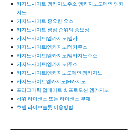
카지노사이트 엠카지노주소 엠카지노도메인 엠카
지노
카지노사이트 중요한 요소
카지노사이트 평점 순위의 중요성
카지노사이트|엠카지노|엠카
카지노사이트|엠카지노|엠카주소
카지노사이트|엠카지노|엠카지노주소
카지노사이트|엠카지노|주소
카지노사이트|엠카지노도메인|엠카지노
카지노사이트엠카지노|M카지노
프라그마틱 업데이트 & 프로모션 엠카지노
허위 라이센스 또는 라이센스 부재
호텔 라이브슬롯 이용방법