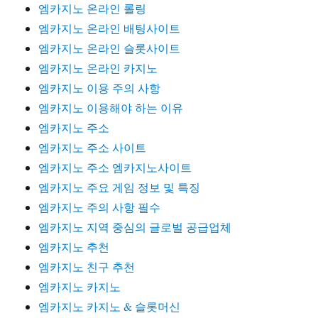
엠카지노 온라인 롤링
엠카지노 온라인 배팅사이트
엠카지노 온라인 슬롯사이트
엠카지노 온라인 카지노
엠카지노 이용 주의 사항
엠카지노 이용해야 하는 이유
엠카지노 주소
엠카지노 주소 사이트
엠카지노 주소 엠카지노사이트
엠카지노 주요 게임 정보 및 특징
엠카지노 주의 사항 필수
엠카지노 지역 중심의 글로벌 공급업체
엠카지노 추천
엠카지노 친구 추천
엠카지노 카지노
엠카지노 카지노 & 슬롯머신