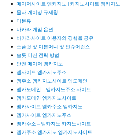
메이저사이트 엠카지노 | 카지노사이트 엠카지노
몰타 게이밍 규제청
미분류
바카라 게임 옵션
바카라사이트 이용자의 경험을 공유
스플릿 및 이븐머니 및 인슈어런스
슬롯 머신 전략 방법
안전 메이저 엠카지노
엠사이트 엠카지노주소
엠주소 엠카지노사이트 엠도메인
엠카도메인 – 엠카지노주소 사이트
엠카도메인 엠카지노사이트
엠카사이트 엠카주소 엠카지노
엠카사이트 엠카지노주소
엠카주소 – 엠카지노 카지노사이트
엠카주소 엠카지노 엠카지노사이트