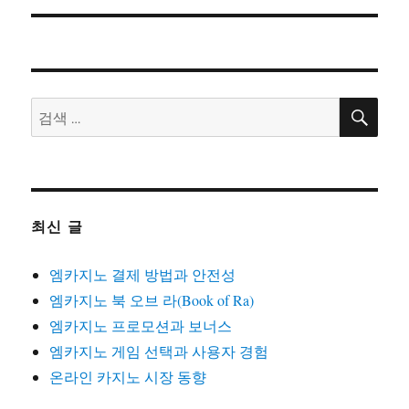
션
글:
검
검
색
색:
최신 글
엠카지노 결제 방법과 안전성
엠카지노 북 오브 라(Book of Ra)
엠카지노 프로모션과 보너스
엠카지노 게임 선택과 사용자 경험
온라인 카지노 시장 동향