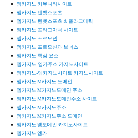
엠카지노 커뮤니티사이트
엠카지노 텐벳스포츠
엠카지노 텐벳스포츠 & 플라그메틱
엠카지노 프라그마틱 사이트
엠카지노 프로모션
엠카지노 프로모션과 보너스
엠카지노 핵심 요소
엠카지노-엠카주소 카지노사이트
엠카지노-엠카지노사이트 카지노사이트
엠카지노|M카지노 도메인
엠카지노|M카지노도메인 주소
엠카지노|M카지노도메인주소 사이트
엠카지노|M카지노주소
엠카지노|M카지노주소 도메인
엠카지노|엠도메인 카지노사이트
엠카지노|엠카