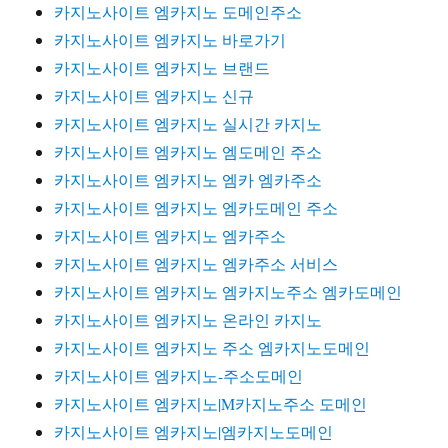
카지노사이트 엠카지노 도메인주소
카지노사이트 엠카지노 바로가기
카지노사이트 엠카지노 브랜드
카지노사이트 엠카지노 신규
카지노사이트 엠카지노 실시간 카지노
카지노사이트 엠카지노 엠도메인 주소
카지노사이트 엠카지노 엠카 엠카주소
카지노사이트 엠카지노 엠카도메인 주소
카지노사이트 엠카지노 엠카주소
카지노사이트 엠카지노 엠카주소 서비스
카지노사이트 엠카지노 엠카지노주소 엠카도메인
카지노사이트 엠카지노 온라인 카지노
카지노사이트 엠카지노 주소 엠카지노도메인
카지노사이트 엠카지노-주소도메인
카지노사이트 엠카지노|M카지노주소 도메인
카지노사이트 엠카지노|엠카지노도메인