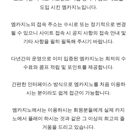
도입 시킨 엠카지노입니다.
엠카지노의 접속 주소는 수시로 또는 정기적으로 변경
될 수 있으니 사이트 접속 시 공지 사항의 접속 안내 및
기타 사항을 필히 필독해 주시기 바랍니다.
다년간의 운영으로 이미 입증된 엠카지노는 최저의 수
수료와 콤프 적립 및 포인트를 제공합니다.
간편한 인터페이스 방식으로 엠카지노를 처음 이용하
시는 분이라도 쉽게 접근이 가능합니다.
엠카지노에서는 이용하시는 회원분들에게 실제 카지
노에서 플레이 하시는 것과 같은 그 이상의 최고의 즐
거움을 드리고 있습니다.