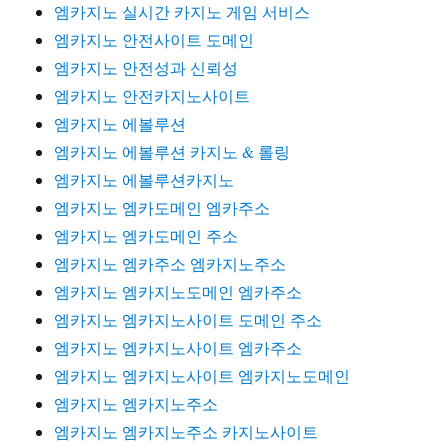
엠카지노 실시간 카지노 게임 서비스
엠카지노 안전사이트 도메인
엠카지노 안전성과 신뢰성
엠카지노 안전카지노사이트
엠카지노 에볼루션
엠카지노 에볼루션 카지노 & 롤링
엠카지노 에볼루션카지노
엠카지노 엠카도메인 엠카주소
엠카지노 엠카도메인 주소
엠카지노 엠카주소 엠카지노주소
엠카지노 엠카지노도메인 엠카주소
엠카지노 엠카지노사이트 도메인 주소
엠카지노 엠카지노사이트 엠카주소
엠카지노 엠카지노사이트 엠카지노도메인
엠카지노 엠카지노주소
엠카지노 엠카지노주소 카지노사이트