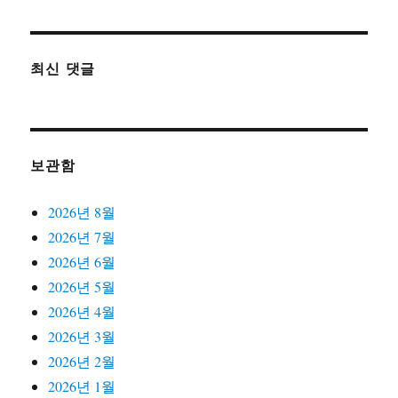
최신 댓글
보관함
2026년 8월
2026년 7월
2026년 6월
2026년 5월
2026년 4월
2026년 3월
2026년 2월
2026년 1월