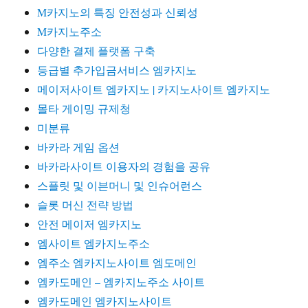
M카지노의 특징 안전성과 신뢰성
M카지노주소
다양한 결제 플랫폼 구축
등급별 추가입금서비스 엠카지노
메이저사이트 엠카지노 | 카지노사이트 엠카지노
몰타 게이밍 규제청
미분류
바카라 게임 옵션
바카라사이트 이용자의 경험을 공유
스플릿 및 이븐머니 및 인슈어런스
슬롯 머신 전략 방법
안전 메이저 엠카지노
엠사이트 엠카지노주소
엠주소 엠카지노사이트 엠도메인
엠카도메인 – 엠카지노주소 사이트
엠카도메인 엠카지노사이트