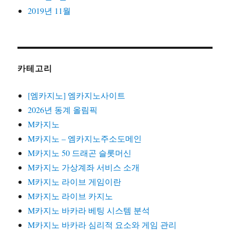
2019년 11월
카테고리
[엠카지노] 엠카지노사이트
2026년 동계 올림픽
M카지노
M카지노 – 엠카지노주소도메인
M카지노 50 드래곤 슬롯머신
​M카지노 가상계좌 서비스 소개
M카지노 라이브 게임이란
M카지노 라이브 카지노
M카지노 바카라 베팅 시스템 분석
M카지노 바카라 심리적 요소와 게임 관리