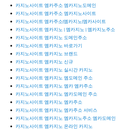
카지노사이트 엠카주소 엠카지노도메인
카지노사이트 엠카주소 엠카지노사이트
카지노사이트 엠카주소|엠카지노|엠카사이트
카지노사이트 엠카지노 | 엠카지노 | 엠카지노주소
카지노사이트 엠카지노 도메인주소
카지노사이트 엠카지노 바로가기
카지노사이트 엠카지노 브랜드
카지노사이트 엠카지노 신규
카지노사이트 엠카지노 실시간 카지노
카지노사이트 엠카지노 엠도메인 주소
카지노사이트 엠카지노 엠카 엠카주소
카지노사이트 엠카지노 엠카도메인 주소
카지노사이트 엠카지노 엠카주소
카지노사이트 엠카지노 엠카주소 서비스
카지노사이트 엠카지노 엠카지노주소 엠카도메인
카지노사이트 엠카지노 온라인 카지노