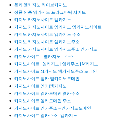
온카 엠카지노 라이브카지노
정품 인증 엠카지노 프라그마틱 사이트
카지노 카지노사이트 엠카지노
카지노 카지노사이트 엠카지노 엠카지노사이트
카지노 카지노사이트 엠카지노 주소
카지노 카지노사이트 엠카지노주소
카지노 카지노사이트 엠카지노주소 엠카지노
카지노사이트 – 엠카지노 – 주소
카지노사이트 | 엠카지노 | 엠카주소 | M카지노
카지노사이트 M카지노 엠카지노주소 도메인
카지노사이트 엠카 엠카지노도메인
카지노사이트 엠카|엠카지노
카지노사이트 엠카도메인 엠카주소
카지노사이트 엠카도메인 주소
카지노사이트 엠카주소 – 엠카지노도메인
카지노사이트 엠카주소 | 엠카지노