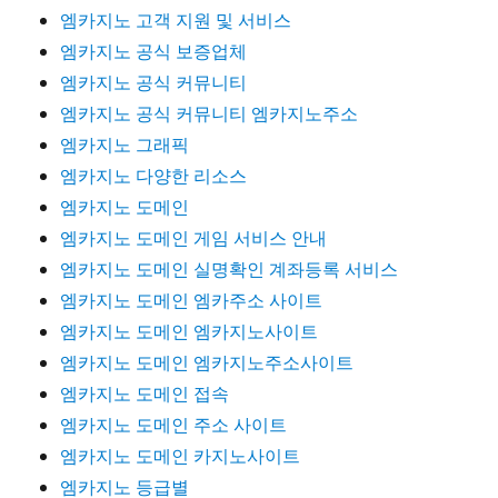
엠카지노 고객 지원 및 서비스
엠카지노 공식 보증업체
엠카지노 공식 커뮤니티
엠카지노 공식 커뮤니티 엠카지노주소
엠카지노 그래픽
엠카지노 다양한 리소스
엠카지노 도메인
엠카지노 도메인 게임 서비스 안내
엠카지노 도메인 실명확인 계좌등록 서비스
엠카지노 도메인 엠카주소 사이트
엠카지노 도메인 엠카지노사이트
엠카지노 도메인 엠카지노주소사이트
엠카지노 도메인 접속
엠카지노 도메인 주소 사이트
엠카지노 도메인 카지노사이트
엠카지노 등급별