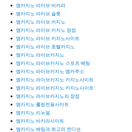
엠카지노 라이브 바카라
엠카지노 라이브 슬롯
엠카지노 라이브 카지노
엠카지노 라이브 카지노 장점
엠카지노 라이브 카지노사이트
엠카지노 라이브 호텔카지노
엠카지노 라이브카지노
엠카지노 라이브카지노 스포츠 베팅
엠카지노 라이브카지노 엠카주소
엠카지노 라이브카지노 카지노사이트
엠카지노 라이브카지노 카지노사이트'
엠카지노 라이브카지노의 장점
엠카지노 롤링전용사이트
엠카지노 리뉴얼
엠카지노 바카라사이트
엠카지노 배팅과 최고의 컨디션