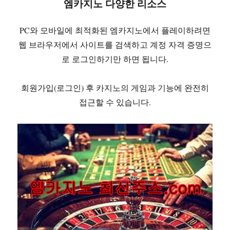
엠카지노 다양한 리소스
PC와 모바일에 최적화된 엠카지노에서 플레이하려면
웹 브라우저에서 사이트를 검색하고 계정 자격 증명으
로 로그인하기만 하면 됩니다.
회원가입(로그인) 후 카지노의 게임과 기능에 완전히
접근할 수 있습니다.