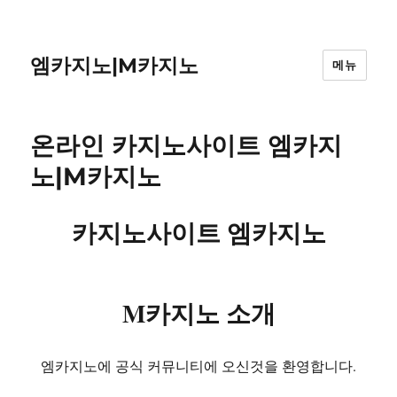
엠카지노|M카지노
메뉴
온라인 카지노사이트 엠카지
노|M카지노
카지노사이트 엠카지노
M카지노 소개
엠카지노에 공식 커뮤니티에 오신것을 환영합니다.