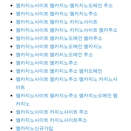
엠카지노사이트 엠카지노 엠카지노도메인 주소
엠카지노사이트 엠카지노 엠카지노주소
엠카지노사이트 엠카지노 카지노사이트
엠카지노사이트 엠카지노 카지노사이트 엠카주소
엠카지노사이트 엠카지노도메인 엠카주소
엠카지노사이트 엠카지노도메인 엠카지노
엠카지노사이트 엠카지노도메인 주소
엠카지노사이트 엠카지노주소
엠카지노사이트 엠카지노주소 엠카도메인
엠카지노사이트 엠카지노주소 엠카지노 카지노사
이트
엠카지노사이트 엠카지노주소 엠카지노도메인 엠
카지노
엠카지노사이트 카지노사이트 주소
엠카지노사이트 카지노사이트주소
엠카지노신규가입