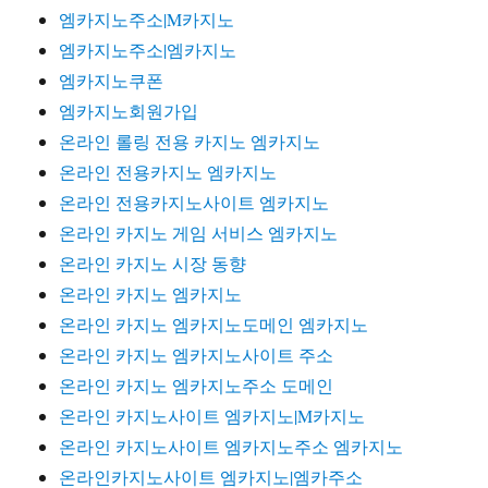
엠카지노주소|M카지노
엠카지노주소|엠카지노
엠카지노쿠폰
엠카지노회원가입
온라인 롤링 전용 카지노 엠카지노
온라인 전용카지노 엠카지노
온라인 전용카지노사이트 엠카지노
온라인 카지노 게임 서비스 엠카지노
온라인 카지노 시장 동향
온라인 카지노 엠카지노
온라인 카지노 엠카지노도메인 엠카지노
온라인 카지노 엠카지노사이트 주소
온라인 카지노 엠카지노주소 도메인
온라인 카지노사이트 엠카지노|M카지노
온라인 카지노사이트 엠카지노주소 엠카지노
온라인카지노사이트 엠카지노|엠카주소