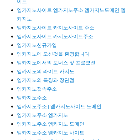
이트
엠카지노사이트 엠카지노주소 엠카지노도메인 엠
카지노
엠카지노사이트 카지노사이트 주소
엠카지노사이트 카지노사이트주소
엠카지노신규가입
엠카지노에 오신것을 환영합니다
엠카지노에서의 보너스 및 프로모션
엠카지노의 라이브 카지노
엠카지노의 특징과 장단점
엠카지노접속주소
엠카지노주소
엠카지노주소 | 엠카지노사이트 도메인
엠카지노주소 엠카지노
엠카지노주소 엠카지노 도메인
엠카지노주소 엠카지노 사이트