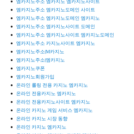
엠카지노주소 엠카지노 엠카지노사이트
엠카지노주소 엠카지노도메인 사이트
엠카지노주소 엠카지노도메인 엠카지노
엠카지노주소 엠카지노사이트 도메인
엠카지노주소 엠카지노사이트 엠카지노도메인
엠카지노주소 카지노사이트 엠카지노
엠카지노주소|M카지노
엠카지노주소|엠카지노
엠카지노쿠폰
엠카지노회원가입
온라인 롤링 전용 카지노 엠카지노
온라인 전용카지노 엠카지노
온라인 전용카지노사이트 엠카지노
온라인 카지노 게임 서비스 엠카지노
온라인 카지노 시장 동향
온라인 카지노 엠카지노