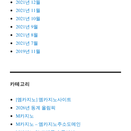
2021년 12월
2021년 11월
2021년 10월
2021년 9월
2021년 8월
2021년 7월
2019년 11월
카테고리
[엠카지노] 엠카지노사이트
2026년 동계 올림픽
M카지노
M카지노 – 엠카지노주소도메인