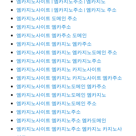
엠카지노사이트 | 엠카지노주소 | 엠카지노
엠카지노사이트 | 엠카지노주소 | 엠카지노 주소
엠카지노사이트 도메인 주소
엠카지노사이트 엠카주소
엠카지노사이트 엠카주소 도메인
엠카지노사이트 엠카지노 엠카주소
엠카지노사이트 엠카지노 엠카지노도메인 주소
엠카지노사이트 엠카지노 엠카지노주소
엠카지노사이트 엠카지노 카지노사이트
엠카지노사이트 엠카지노 카지노사이트 엠카주소
엠카지노사이트 엠카지노도메인 엠카주소
엠카지노사이트 엠카지노도메인 엠카지노
엠카지노사이트 엠카지노도메인 주소
엠카지노사이트 엠카지노주소
엠카지노사이트 엠카지노주소 엠카도메인
엠카지노사이트 엠카지노주소 엠카지노 카지노사