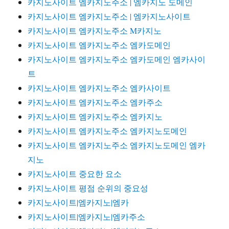
카지노사이트 엠카지노주소 | 엠카지노 도메인
카지노사이트 엠카지노주소 | 엠카지노사이트
카지노사이트 엠카지노주소 M카지노
카지노사이트 엠카지노주소 엠카도메인
카지노사이트 엠카지노주소 엠카도메인 엠카사이
트
카지노사이트 엠카지노주소 엠카사이트
카지노사이트 엠카지노주소 엠카주소
카지노사이트 엠카지노주소 엠카지노
카지노사이트 엠카지노주소 엠카지노도메인
카지노사이트 엠카지노주소 엠카지노도메인 엠카
지노
카지노사이트 중요한 요소
카지노사이트 평점 순위의 중요성
카지노사이트|엠카지노|엠카
카지노사이트|엠카지노|엠카주소