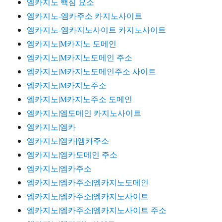
엠카지노 핵심 요소
엠카지노-엠카주소 카지노사이트
엠카지노-엠카지노사이트 카지노사이트
엠카지노|M카지노 도메인
엠카지노|M카지노도메인 주소
엠카지노|M카지노도메인주소 사이트
엠카지노|M카지노주소
엠카지노|M카지노주소 도메인
엠카지노|엠도메인 카지노사이트
엠카지노|엠카
엠카지노|엠카|엠카주소
엠카지노|엠카도메인 주소
엠카지노|엠카주소
엠카지노|엠카주소|엠카지노도메인
엠카지노|엠카주소|엠카지노사이트
엠카지노|엠카주소|엠카지노사이트 주소