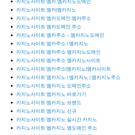
카지노사이트 엠카 엠카지노도메인
카지노사이트 엠카|엠카지노
카지노사이트 엠카도메인 엠카주소
카지노사이트 엠카도메인 주소
카지노사이트 엠카주소 – 엠카지노도메인
카지노사이트 엠카주소 | 엠카지노
카지노사이트 엠카주소 엠카지노도메인
카지노사이트 엠카주소 엠카지노사이트
카지노사이트 엠카주소|엠카지노|엠카사이트
카지노사이트 엠카지노 | 엠카지노 | 엠카지노주소
카지노사이트 엠카지노 도메인주소
카지노사이트 엠카지노 바로가기
카지노사이트 엠카지노 브랜드
카지노사이트 엠카지노 신규
카지노사이트 엠카지노 실시간 카지노
카지노사이트 엠카지노 엠도메인 주소