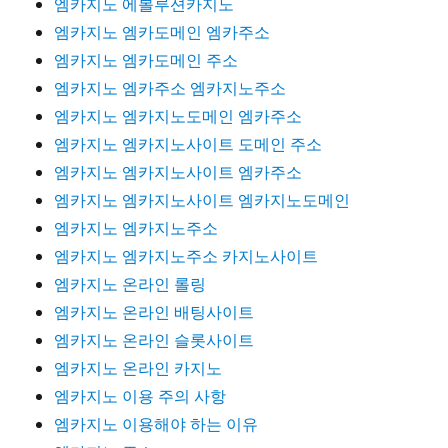
엠카지노 에볼루션카지노
엠카지노 엠카도메인 엠카주소
엠카지노 엠카도메인 주소
엠카지노 엠카주소 엠카지노주소
엠카지노 엠카지노도메인 엠카주소
엠카지노 엠카지노사이트 도메인 주소
엠카지노 엠카지노사이트 엠카주소
엠카지노 엠카지노사이트 엠카지노도메인
엠카지노 엠카지노주소
엠카지노 엠카지노주소 카지노사이트
엠카지노 온라인 롤링
엠카지노 온라인 배팅사이트
엠카지노 온라인 슬롯사이트
엠카지노 온라인 카지노
엠카지노 이용 주의 사항
엠카지노 이용해야 하는 이유