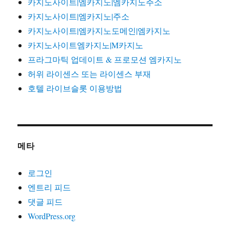
카지노사이트|엠카지노|엠카지노주소
카지노사이트|엠카지노|주소
카지노사이트|엠카지노도메인|엠카지노
카지노사이트엠카지노|M카지노
프라그마틱 업데이트 & 프로모션 엠카지노
허위 라이센스 또는 라이센스 부재
호텔 라이브슬롯 이용방법
메타
로그인
엔트리 피드
댓글 피드
WordPress.org