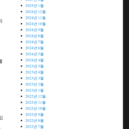
2025년 1월
2024년 12월
2024년 11월
되
2024년 10월
2024년 9월
2024년 8월
2024년 7월
2024년 6월
2024년 5월
2024년 4월
를
2023년 5월
2023년 4월
2023년 3월
2023년 2월
2023년 1월
2022년 12월
2022년 11월
2022년 10월
2022년 9월
있
2022년 8월
노
2022년 7월