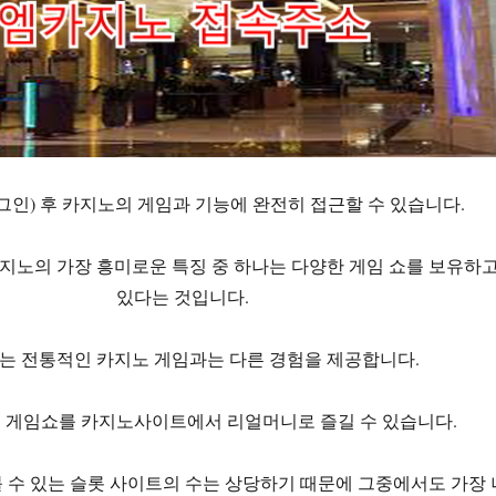
인) 후 카지노의 게임과 기능에 완전히 접근할 수 있습니다.
지노의 가장 흥미로운 특징 중 하나는 다양한 게임 쇼를 보유하
있다는 것입니다.
는 전통적인 카지노 게임과는 다른 경험을 제공합니다.
 게임쇼를 카지노사이트에서 리얼머니로 즐길 수 있습니다.
 수 있는 슬롯 사이트의 수는 상당하기 때문에 그중에서도 가장 