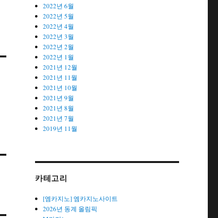
2022년 6월
2022년 5월
2022년 4월
2022년 3월
2022년 2월
2022년 1월
2021년 12월
2021년 11월
2021년 10월
2021년 9월
2021년 8월
2021년 7월
2019년 11월
카테고리
[엠카지노] 엠카지노사이트
2026년 동계 올림픽