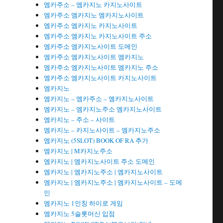
엠카주소 – 엠카지노 카지노사이트
엠카주소 엠카지노 엠카지노사이트
엠카주소 엠카지노 카지노사이트
엠카주소 엠카지노 카지노사이트 주소
엠카주소 엠카지노사이트 도메인
엠카주소 엠카지노사이트 엠카지노
엠카주소 엠카지노사이트 엠카지노 주소
엠카주소 엠카지노사이트 카지노사이트
엠카지노
엠카지노 – 엠카주소 – 엠카지노사이트
엠카지노 – 엠카지노주소 엠카지노사이트
엠카지노 – 주소 – 사이트
엠카지노 – 카지노사이트 – 엠카지노주소
엠카지노 (5SLOT) BOOK OF RA 추가
엠카지노 | M카지노주소
엠카지노 | 엠카지노사이트 주소 도메인
엠카지노 | 엠카지노주소 | 엠카지노사이트
엠카지노 | 엠카지노주소 | 엠카지노사이트 – 도메
인
엠카지노 1인칭 하이로 게임
엠카지노 5슬롯머신 입점