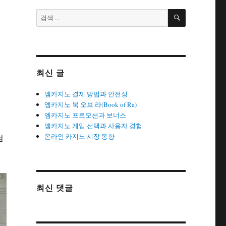
검
검
색
색:
최신 글
엠카지노 결제 방법과 안전성
엠카지노 북 오브 라(Book of Ra)
엠카지노 프로모션과 보너스
엠카지노 게임 선택과 사용자 경험
온라인 카지노 시장 동향
검
최신 댓글