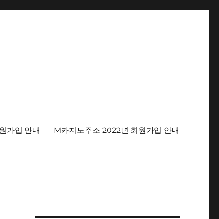
회원가입 안내
M카지노주소 2022년 회원가입 안내