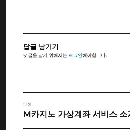
답글 남기기
댓글을 달기 위해서는
로그인
해야합니다.
글
이전
내
​M카지노 가상계좌 서비스 소
이
전
비
글: