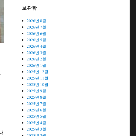
보관함
2026년 8월
2026년 7월
2026년 6월
2026년 5월
2026년 4월
2026년 3월
2026년 2월
2026년 1월
2025년 12월
고
2025년 11월
2025년 10월
2025년 9월
2025년 8월
2025년 7월
2025년 6월
2025년 5월
2025년 4월
2025년 3월
나
2025년 2월