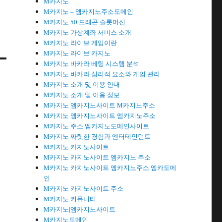
M카지노
M카지노 – 엠카지노주소도메인
M카지노 50 드래곤 슬롯머신
​M카지노 가상계좌 서비스 소개
M카지노 라이브 게임이란
M카지노 라이브 카지노
M카지노 바카라 베팅 시스템 분석
M카지노 바카라 심리적 요소와 게임 관리
M카지노 소개 및 이용 안내
M카지노 소개 및 이용 정보
M카지노 엠카지노사이트 M카지노주소
M카지노 엠카지노사이트 엠카지노주소
M카지노 주소 엠카지노도메인사이트
M카지노 짜릿한 경험과 엔터테인먼트
M카지노 카지노사이트
M카지노 카지노사이트 엠카지노 주소
M카지노 카지노사이트 엠카지노주소 엠카도메
인
M카지노 카지노사이트 주소
M카지노 커뮤니티
M카지노|엠카지노사이트
M카지노도메인