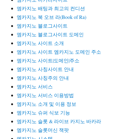
엠카지노 배팅과 최고의 컨디션
엠카지노 북 오브 라(Book of Ra)
엠카지노 블로그사이트
엠카지노 블로그사이트 도메인
엠카지노 사이트 소개
엠카지노 사이트 엠카지노 도메인 주소
엠카지노 사이트|도메인|주소
엠카지노 사칭사이트 안내
엠카지노 사칭주의 안내
엠카지노 서비스
엠카지노 서비스 이용방법
엠카지노 소개 및 이용 정보
엠카지노 슈퍼 식보 기능
엠카지노 슬롯 & 라이브 카지노 바카라
엠카지노 슬롯머신 잭팟
엠카지노 시스템