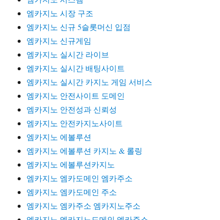
엠카지노 시장 구조
엠카지노 신규 5슬롯머신 입점
엠카지노 신규게임
엠카지노 실시간 라이브
엠카지노 실시간 배팅사이트
엠카지노 실시간 카지노 게임 서비스
엠카지노 안전사이트 도메인
엠카지노 안전성과 신뢰성
엠카지노 안전카지노사이트
엠카지노 에볼루션
엠카지노 에볼루션 카지노 & 롤링
엠카지노 에볼루션카지노
엠카지노 엠카도메인 엠카주소
엠카지노 엠카도메인 주소
엠카지노 엠카주소 엠카지노주소
엠카지노 엠카지노도메인 엠카주소