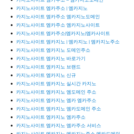
카지노사이트 엠카주소 | 엠카지노
카지노사이트 엠카주소 엠카지노도메인
카지노사이트 엠카주소 엠카지노사이트
카지노사이트 엠카주소|엠카지노|엠카사이트
카지노사이트 엠카지노 | 엠카지노 | 엠카지노주소
카지노사이트 엠카지노 도메인주소
카지노사이트 엠카지노 바로가기
카지노사이트 엠카지노 브랜드
카지노사이트 엠카지노 신규
카지노사이트 엠카지노 실시간 카지노
카지노사이트 엠카지노 엠도메인 주소
카지노사이트 엠카지노 엠카 엠카주소
카지노사이트 엠카지노 엠카도메인 주소
카지노사이트 엠카지노 엠카주소
카지노사이트 엠카지노 엠카주소 서비스
카지노사이트 엠카지노 엠카지노주소 엠카도메인