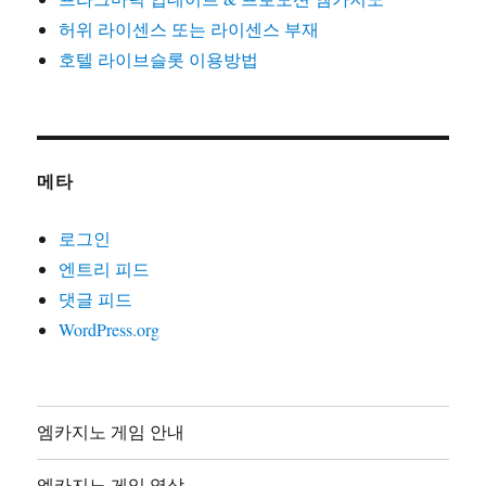
허위 라이센스 또는 라이센스 부재
호텔 라이브슬롯 이용방법
메타
로그인
엔트리 피드
댓글 피드
WordPress.org
엠카지노 게임 안내
엠카지노 게임 영상