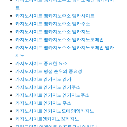
트
카지노사이트 엠카지노주소 엠카사이트
카지노사이트 엠카지노주소 엠카주소
카지노사이트 엠카지노주소 엠카지노
카지노사이트 엠카지노주소 엠카지노도메인
카지노사이트 엠카지노주소 엠카지노도메인 엠카
지노
카지노사이트 중요한 요소
카지노사이트 평점 순위의 중요성
카지노사이트|엠카지노|엠카
카지노사이트|엠카지노|엠카주소
카지노사이트|엠카지노|엠카지노주소
카지노사이트|엠카지노|주소
카지노사이트|엠카지노도메인|엠카지노
카지노사이트엠카지노|M카지노
프라그마틱 업데이트 & 프로모션 엠카지노