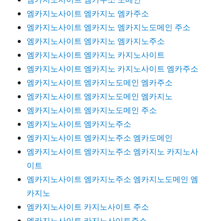
엠카지노사이트 엠카지노 엠카주소
엠카지노사이트 엠카지노 엠카지노도메인 주소
엠카지노사이트 엠카지노 엠카지노주소
엠카지노사이트 엠카지노 카지노사이트
엠카지노사이트 엠카지노 카지노사이트 엠카주소
엠카지노사이트 엠카지노도메인 엠카주소
엠카지노사이트 엠카지노도메인 엠카지노
엠카지노사이트 엠카지노도메인 주소
엠카지노사이트 엠카지노주소
엠카지노사이트 엠카지노주소 엠카도메인
엠카지노사이트 엠카지노주소 엠카지노 카지노사
이트
엠카지노사이트 엠카지노주소 엠카지노도메인 엠
카지노
엠카지노사이트 카지노사이트 주소
엠카지노사이트 카지노사이트주소