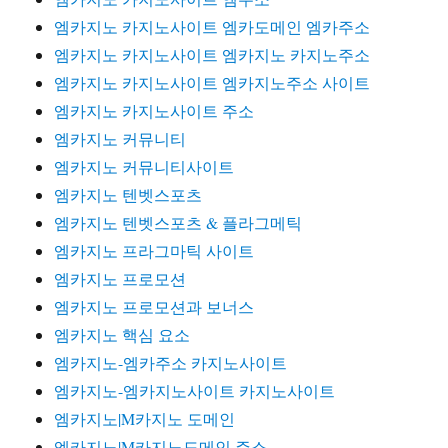
엠카지노 카지노사이트 엠카도메인 엠카주소
엠카지노 카지노사이트 엠카지노 카지노주소
엠카지노 카지노사이트 엠카지노주소 사이트
엠카지노 카지노사이트 주소
엠카지노 커뮤니티
엠카지노 커뮤니티사이트
엠카지노 텐벳스포츠
엠카지노 텐벳스포츠 & 플라그메틱
엠카지노 프라그마틱 사이트
엠카지노 프로모션
엠카지노 프로모션과 보너스
엠카지노 핵심 요소
엠카지노-엠카주소 카지노사이트
엠카지노-엠카지노사이트 카지노사이트
엠카지노|M카지노 도메인
엠카지노|M카지노도메인 주소