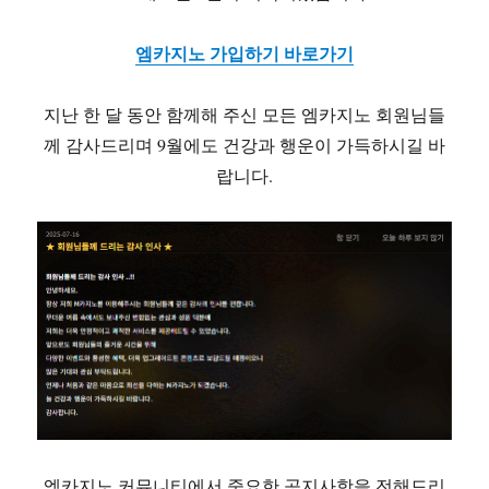
엠카지노 가입하기 바로가기
지난 한 달 동안 함께해 주신 모든 엠카지노 회원님들
께 감사드리며 9월에도 건강과 행운이 가득하시길 바
랍니다.
엠카지노 커뮤니티에서 중요한 공지사항을 전해드리