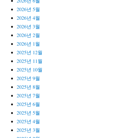
2026년 6월
2026년 5월
2026년 4월
2026년 3월
2026년 2월
2026년 1월
2025년 12월
2025년 11월
2025년 10월
2025년 9월
2025년 8월
2025년 7월
2025년 6월
2025년 5월
2025년 4월
2025년 3월