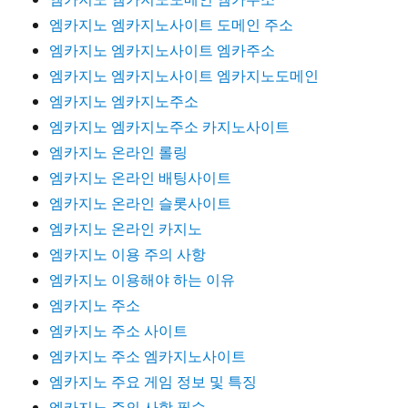
엠카지노 엠카지노사이트 도메인 주소
엠카지노 엠카지노사이트 엠카주소
엠카지노 엠카지노사이트 엠카지노도메인
엠카지노 엠카지노주소
엠카지노 엠카지노주소 카지노사이트
엠카지노 온라인 롤링
엠카지노 온라인 배팅사이트
엠카지노 온라인 슬롯사이트
엠카지노 온라인 카지노
엠카지노 이용 주의 사항
엠카지노 이용해야 하는 이유
엠카지노 주소
엠카지노 주소 사이트
엠카지노 주소 엠카지노사이트
엠카지노 주요 게임 정보 및 특징
엠카지노 주의 사항 필수