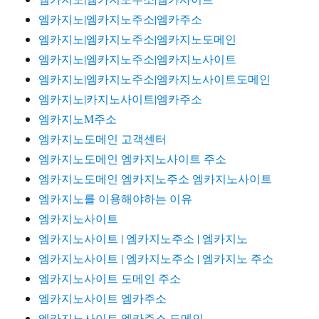
엠카지노|엠카지노주소|엠카주소
엠카지노|엠카지노주소|엠카지노도메인
엠카지노|엠카지노주소|엠카지노사이트
엠카지노|엠카지노주소|엠카지노사이트도메인
엠카지노|카지노사이트|엠카주소
엠카지노M주소
엠카지노도메인 고객센터
엠카지노도메인 엠카지노사이트 주소
엠카지노도메인 엠카지노주소 엠카지노사이트
엠카지노를 이용해야하는 이유
엠카지노사이트
엠카지노사이트 | 엠카지노주소 | 엠카지노
엠카지노사이트 | 엠카지노주소 | 엠카지노 주소
엠카지노사이트 도메인 주소
엠카지노사이트 엠카주소
엠카지노사이트 엠카주소 도메인