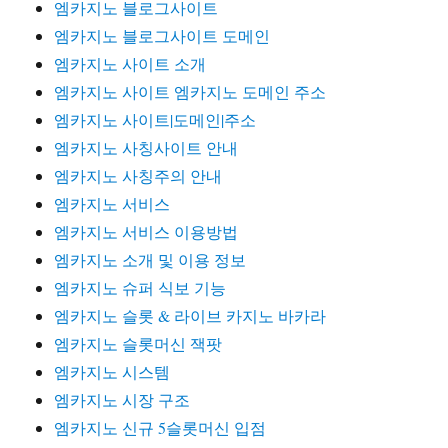
엠카지노 블로그사이트
엠카지노 블로그사이트 도메인
엠카지노 사이트 소개
엠카지노 사이트 엠카지노 도메인 주소
엠카지노 사이트|도메인|주소
엠카지노 사칭사이트 안내
엠카지노 사칭주의 안내
엠카지노 서비스
엠카지노 서비스 이용방법
엠카지노 소개 및 이용 정보
엠카지노 슈퍼 식보 기능
엠카지노 슬롯 & 라이브 카지노 바카라
엠카지노 슬롯머신 잭팟
엠카지노 시스템
엠카지노 시장 구조
엠카지노 신규 5슬롯머신 입점