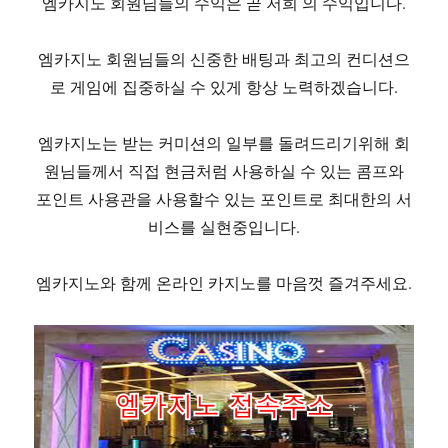
엠카지노 회원님들의 수익은 곧 저희 의 수익입니다.
엠카지노 회원님들의 신중한 배팅과 최고의 컨디션으
로 게임에 집중하실 수 있게 항상 노력하겠습니다.
엠카지노는 받는 커미션의 일부를 돌려드리기위해 회
원님들께서 직접 현금처럼 사용하실 수 있는 콤프와
포인트 사용관을 사용할수 있는 포인트로 최대한의 서
비스를 실현중입니다.
엠카지노와 함께 온라인 카지노를 마음껏 즐겨주세요.