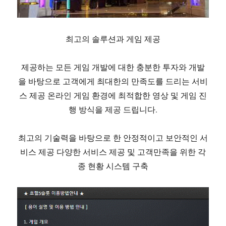
최고의 솔루션과 게임 제공
제공하는 모든 게임 개발에 대한 충분한 투자와 개발
을 바탕으로 고객에게 최대한의 만족도를 드리는 서비
스 제공 온라인 게임 환경에 최적합한 영상 및 게임 진
행 방식을 제공 드립니다.
최고의 기술력을 바탕으로 한 안정적이고 보안적인 서
비스 제공 다양한 서비스 제공 및 고객만족을 위한 각
종 현황 시스템 구축