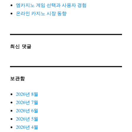
엠카지노 게임 선택과 사용자 경험
온라인 카지노 시장 동향
최신 댓글
보관함
2026년 8월
2026년 7월
2026년 6월
2026년 5월
2026년 4월