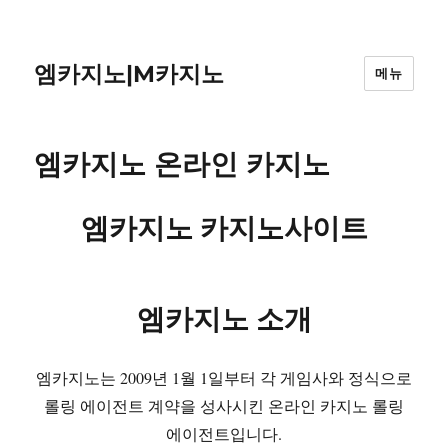
엠카지노|M카지노
메뉴
엠카지노 온라인 카지노
엠카지노 카지노사이트
엠카지노 소개
엠카지노는 2009년 1월 1일부터 각 게임사와 정식으로
롤링 에이전트 계약을 성사시킨 온라인 카지노 롤링
에이전트입니다.