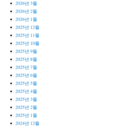
2026년 3월
2026년 2월
2026년 1월
2025년 12월
2025년 11월
2025년 10월
2025년 9월
2025년 8월
2025년 7월
2025년 6월
2025년 5월
2025년 4월
2025년 3월
2025년 2월
2025년 1월
2024년 12월