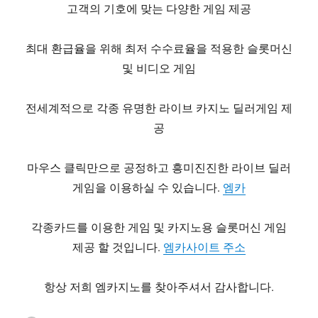
고객의 기호에 맞는 다양한 게임 제공
최대 환급율을 위해 최저 수수료율을 적용한 슬롯머신
및 비디오 게임
전세계적으로 각종 유명한 라이브 카지노 딜러게임 제
공
마우스 클릭만으로 공정하고 흥미진진한 라이브 딜러
게임을 이용하실 수 있습니다.
엠카
각종카드를 이용한 게임 및 카지노용 슬롯머신 게임
제공 할 것입니다.
엠카사이트 주소
항상 저희 엠카지노를 찾아주셔서 감사합니다.