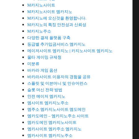
M카지노사이트
M카지노사이트 엠카지노
M카지노에 오신것을 환영합니다.
M카지노의 특징 안전성과 신뢰성
M카지노주소
다양한 결제 플랫폼 구축
등급별 추가입금서비스 엠카지노
메이저사이트 엠카지노 | 카지노사이트 엠카지노
몰타 게이밍 규제청
미분류
바카라 게임 옵션
바카라사이트 이용자의 경험을 공유
스플릿 및 이븐머니 및 인슈어런스
슬롯 머신 전략 방법
안전 메이저 엠카지노
엠사이트 엠카지노주소
엠주소 엠카지노사이트 엠도메인
엠카도메인 – 엠카지노주소 사이트
엠카도메인 엠카지노사이트
엠카사이트 엠카주소 엠카지노
엠카사이트 엠카지노주소