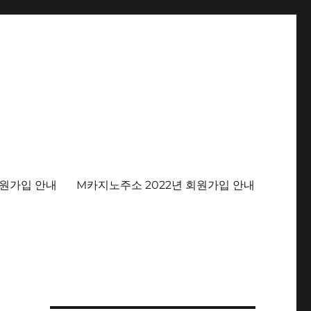
회원가입 안내
M카지노주소 2022년 회원가입 안내