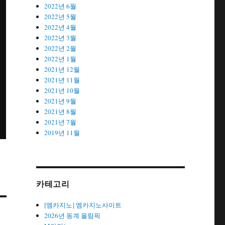
2022년 6월
2022년 5월
2022년 4월
2022년 3월
2022년 2월
2022년 1월
2021년 12월
2021년 11월
2021년 10월
2021년 9월
2021년 8월
2021년 7월
2019년 11월
카테고리
[엠카지노] 엠카지노사이트
2026년 동계 올림픽