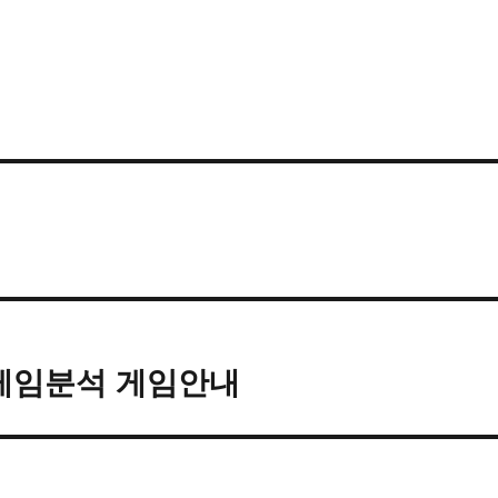
게임분석 게임안내