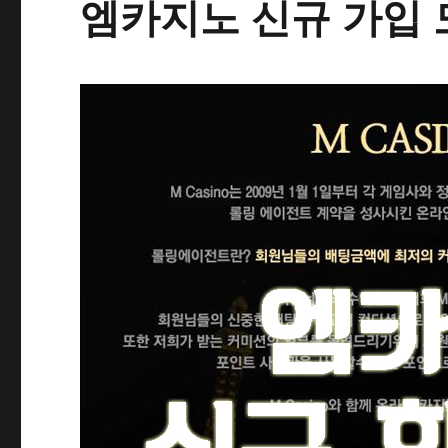
엠카지노 신규 가입