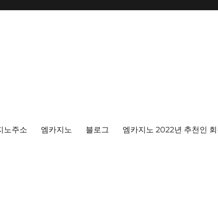
지노주소
엠카지노
블로그
엠카지노 2022년 추천인 