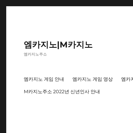
엠카지노|M카지노
엠카지노주소
엠카지노 게임 안내
엠카지노 게임 영상
엠카
M카지노주소 2022년 신년인사 안내