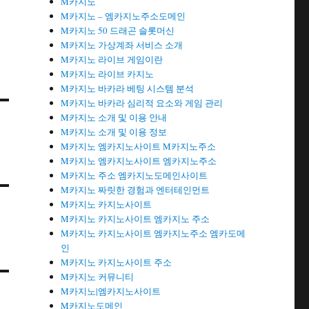
M카지노
M카지노 – 엠카지노주소도메인
M카지노 50 드래곤 슬롯머신
​M카지노 가상계좌 서비스 소개
M카지노 라이브 게임이란
M카지노 라이브 카지노
M카지노 바카라 베팅 시스템 분석
M카지노 바카라 심리적 요소와 게임 관리
M카지노 소개 및 이용 안내
M카지노 소개 및 이용 정보
M카지노 엠카지노사이트 M카지노주소
M카지노 엠카지노사이트 엠카지노주소
M카지노 주소 엠카지노도메인사이트
M카지노 짜릿한 경험과 엔터테인먼트
M카지노 카지노사이트
M카지노 카지노사이트 엠카지노 주소
M카지노 카지노사이트 엠카지노주소 엠카도메
인
M카지노 카지노사이트 주소
M카지노 커뮤니티
M카지노|엠카지노사이트
M카지노도메인