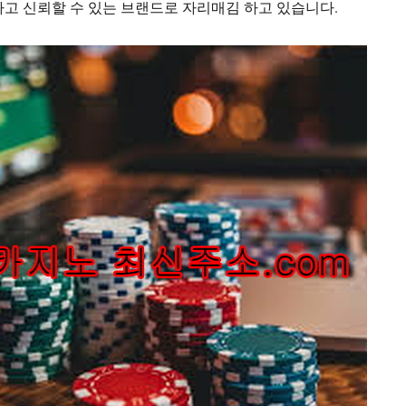
고 신뢰할 수 있는 브랜드로 자리매김 하고 있습니다.