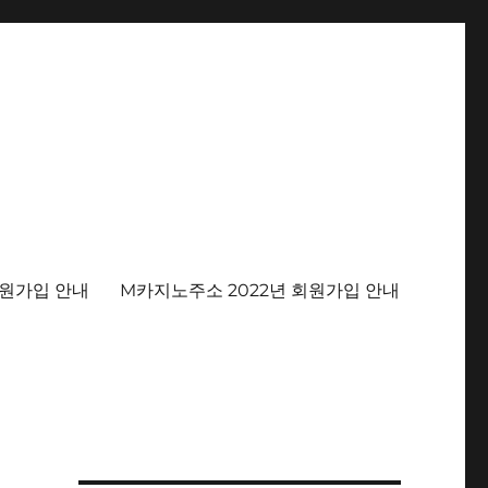
회원가입 안내
M카지노주소 2022년 회원가입 안내