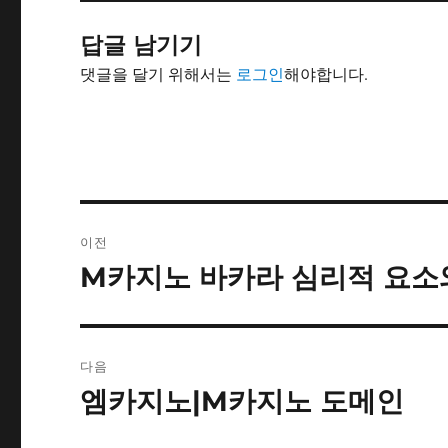
답글 남기기
댓글을 달기 위해서는
로그인
해야합니다.
글
이전
내
M카지노 바카라 심리적 요소
이
전
비
글:
게
다음
이
엠카지노|M카지노 도메인
다
음
션