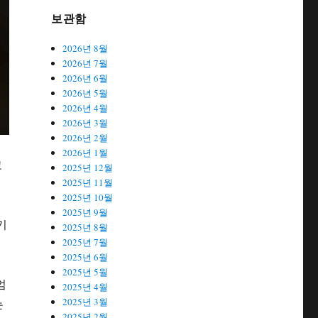
보관함
2026년 8월
2026년 7월
2026년 6월
2026년 5월
2026년 4월
2026년 3월
2026년 2월
2026년 1월
고
2025년 12월
2025년 11월
2025년 10월
2025년 9월
기
2025년 8월
2025년 7월
2025년 6월
2025년 5월
엄
2025년 4월
2025년 3월
는
2025년 2월