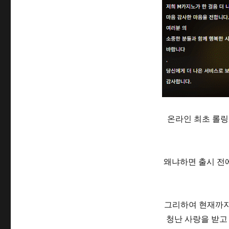
온라인 최초 롤링
왜냐하면 출시 전에
그리하여 현재까지
청난 사랑을 받고 