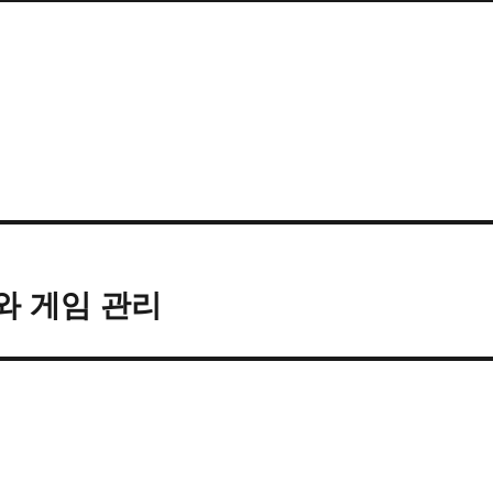
와 게임 관리