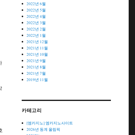
2022년 6월
2022년 5월
2022년 4월
2022년 3월
2022년 2월
2022년 1월
2021년 12월
2021년 11월
2021년 10월
2021년 9월
가
2021년 8월
2021년 7월
2019년 11월
각
카테고리
[엠카지노] 엠카지노사이트
2026년 동계 올림픽
호