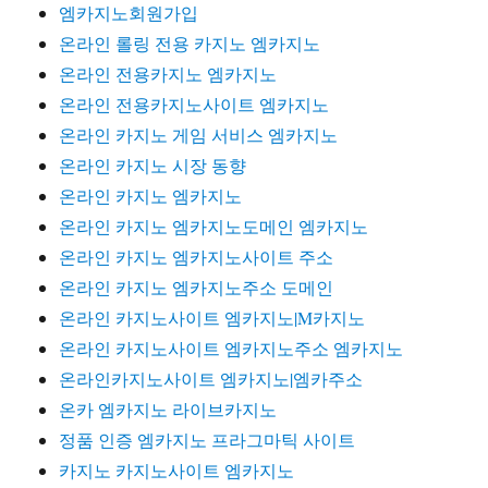
엠카지노회원가입
온라인 롤링 전용 카지노 엠카지노
온라인 전용카지노 엠카지노
온라인 전용카지노사이트 엠카지노
온라인 카지노 게임 서비스 엠카지노
온라인 카지노 시장 동향
온라인 카지노 엠카지노
온라인 카지노 엠카지노도메인 엠카지노
온라인 카지노 엠카지노사이트 주소
온라인 카지노 엠카지노주소 도메인
온라인 카지노사이트 엠카지노|M카지노
온라인 카지노사이트 엠카지노주소 엠카지노
온라인카지노사이트 엠카지노|엠카주소
온카 엠카지노 라이브카지노
정품 인증 엠카지노 프라그마틱 사이트
카지노 카지노사이트 엠카지노