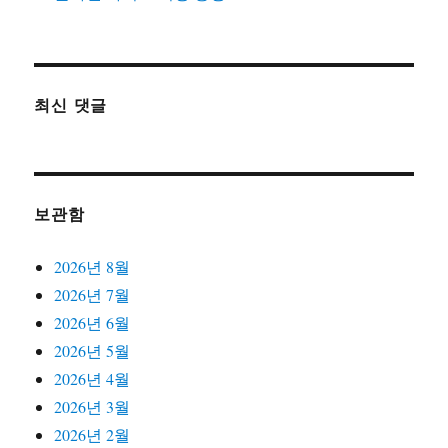
최신 댓글
보관함
2026년 8월
2026년 7월
2026년 6월
2026년 5월
2026년 4월
2026년 3월
2026년 2월