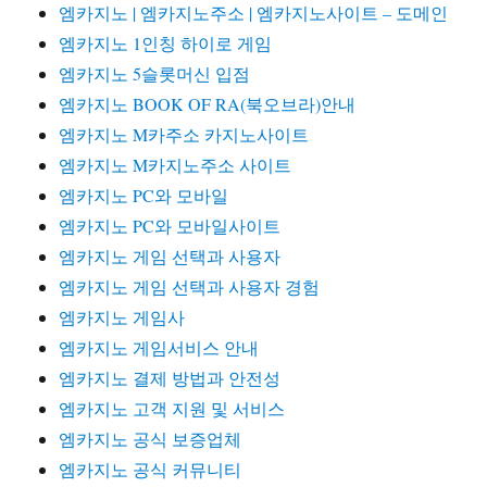
엠카지노 | 엠카지노주소 | 엠카지노사이트 – 도메인
엠카지노 1인칭 하이로 게임
엠카지노 5슬롯머신 입점
엠카지노 BOOK OF RA(북오브라)안내
엠카지노 M카주소 카지노사이트
엠카지노 M카지노주소 사이트
엠카지노 PC와 모바일
엠카지노 PC와 모바일사이트
엠카지노 게임 선택과 사용자
엠카지노 게임 선택과 사용자 경험
엠카지노 게임사
엠카지노 게임서비스 안내
엠카지노 결제 방법과 안전성
엠카지노 고객 지원 및 서비스
엠카지노 공식 보증업체
엠카지노 공식 커뮤니티