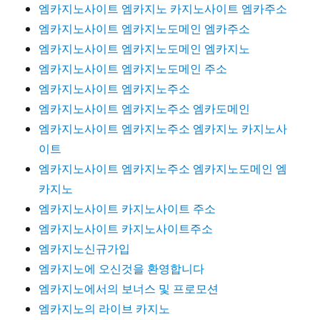
엠카지노사이트 엠카지노 카지노사이트 엠카주소
엠카지노사이트 엠카지노도메인 엠카주소
엠카지노사이트 엠카지노도메인 엠카지노
엠카지노사이트 엠카지노도메인 주소
엠카지노사이트 엠카지노주소
엠카지노사이트 엠카지노주소 엠카도메인
엠카지노사이트 엠카지노주소 엠카지노 카지노사
이트
엠카지노사이트 엠카지노주소 엠카지노도메인 엠
카지노
엠카지노사이트 카지노사이트 주소
엠카지노사이트 카지노사이트주소
엠카지노신규가입
엠카지노에 오신것을 환영합니다
엠카지노에서의 보너스 및 프로모션
엠카지노의 라이브 카지노