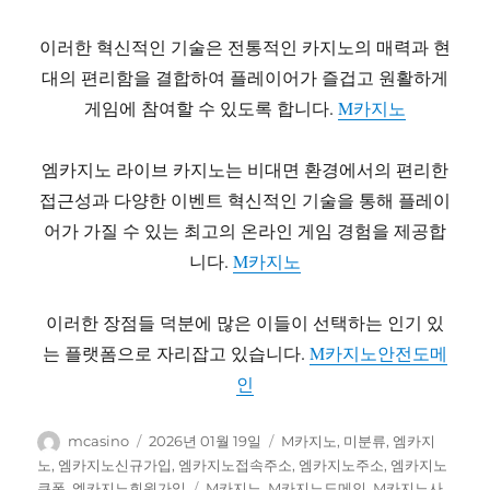
이러한 혁신적인 기술은 전통적인 카지노의 매력과 현
대의 편리함을 결합하여 플레이어가 즐겁고 원활하게
게임에 참여할 수 있도록 합니다.
M카지노
엠카지노 라이브 카지노는 비대면 환경에서의 편리한
접근성과 다양한 이벤트 혁신적인 기술을 통해 플레이
어가 가질 수 있는 최고의 온라인 게임 경험을 제공합
니다.
M카지노
이러한 장점들 덕분에 많은 이들이 선택하는 인기 있
는 플랫폼으로 자리잡고 있습니다.
M카지노안전도메
인
글
작
카
mcasino
2026년 01월 19일
M카지노
,
미분류
,
엠카지
쓴
성
테
노
,
엠카지노신규가입
,
엠카지노접속주소
,
엠카지노주소
,
엠카지노
이
일
고
태
쿠폰
,
엠카지노회원가입
M카지노
,
M카지노도메인
,
M카지노사