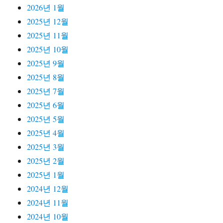
2026년 1월
2025년 12월
2025년 11월
2025년 10월
2025년 9월
2025년 8월
2025년 7월
2025년 6월
2025년 5월
2025년 4월
2025년 3월
2025년 2월
2025년 1월
2024년 12월
2024년 11월
2024년 10월