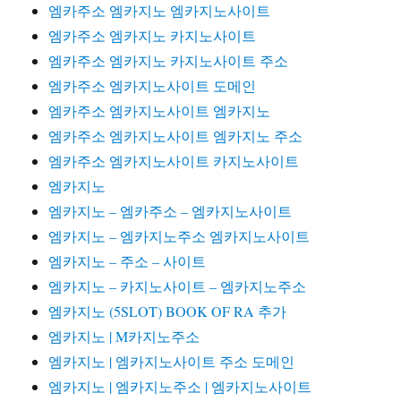
엠카주소 엠카지노 엠카지노사이트
엠카주소 엠카지노 카지노사이트
엠카주소 엠카지노 카지노사이트 주소
엠카주소 엠카지노사이트 도메인
엠카주소 엠카지노사이트 엠카지노
엠카주소 엠카지노사이트 엠카지노 주소
엠카주소 엠카지노사이트 카지노사이트
엠카지노
엠카지노 – 엠카주소 – 엠카지노사이트
엠카지노 – 엠카지노주소 엠카지노사이트
엠카지노 – 주소 – 사이트
엠카지노 – 카지노사이트 – 엠카지노주소
엠카지노 (5SLOT) BOOK OF RA 추가
엠카지노 | M카지노주소
엠카지노 | 엠카지노사이트 주소 도메인
엠카지노 | 엠카지노주소 | 엠카지노사이트