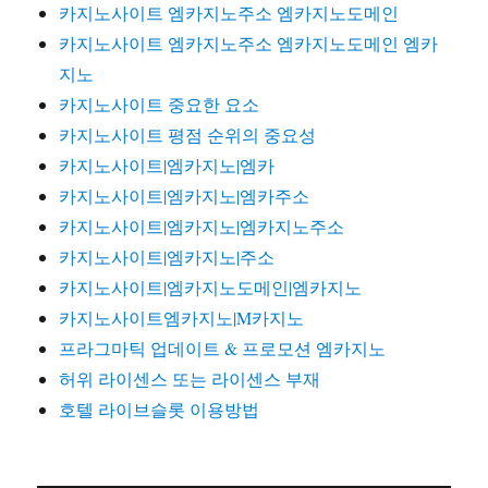
카지노사이트 엠카지노주소 엠카지노도메인
카지노사이트 엠카지노주소 엠카지노도메인 엠카
지노
카지노사이트 중요한 요소
카지노사이트 평점 순위의 중요성
카지노사이트|엠카지노|엠카
카지노사이트|엠카지노|엠카주소
카지노사이트|엠카지노|엠카지노주소
카지노사이트|엠카지노|주소
카지노사이트|엠카지노도메인|엠카지노
카지노사이트엠카지노|M카지노
프라그마틱 업데이트 & 프로모션 엠카지노
허위 라이센스 또는 라이센스 부재
호텔 라이브슬롯 이용방법