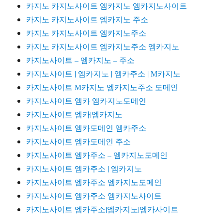
카지노 카지노사이트 엠카지노 엠카지노사이트
카지노 카지노사이트 엠카지노 주소
카지노 카지노사이트 엠카지노주소
카지노 카지노사이트 엠카지노주소 엠카지노
카지노사이트 – 엠카지노 – 주소
카지노사이트 | 엠카지노 | 엠카주소 | M카지노
카지노사이트 M카지노 엠카지노주소 도메인
카지노사이트 엠카 엠카지노도메인
카지노사이트 엠카|엠카지노
카지노사이트 엠카도메인 엠카주소
카지노사이트 엠카도메인 주소
카지노사이트 엠카주소 – 엠카지노도메인
카지노사이트 엠카주소 | 엠카지노
카지노사이트 엠카주소 엠카지노도메인
카지노사이트 엠카주소 엠카지노사이트
카지노사이트 엠카주소|엠카지노|엠카사이트