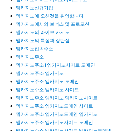
엠카지노신규가입
엠카지노에 오신것을 환영합니다
엠카지노에서의 보너스 및 프로모션
엠카지노의 라이브 카지노
엠카지노의 특징과 장단점
엠카지노접속주소
엠카지노주소
엠카지노주소 | 엠카지노사이트 도메인
엠카지노주소 엠카지노
엠카지노주소 엠카지노 도메인
엠카지노주소 엠카지노 사이트
엠카지노주소 엠카지노 엠카지노사이트
엠카지노주소 엠카지노도메인 사이트
엠카지노주소 엠카지노도메인 엠카지노
엠카지노주소 엠카지노사이트 도메인
엠카지노주소 엠카지노사이트 엠카지노도메인