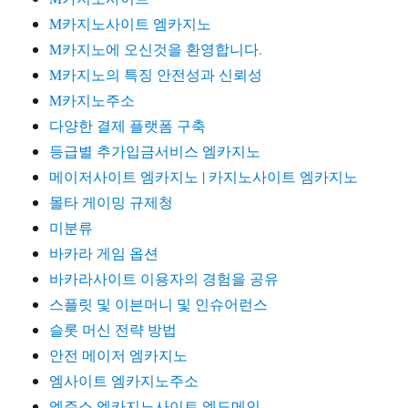
M카지노사이트 엠카지노
M카지노에 오신것을 환영합니다.
M카지노의 특징 안전성과 신뢰성
M카지노주소
다양한 결제 플랫폼 구축
등급별 추가입금서비스 엠카지노
메이저사이트 엠카지노 | 카지노사이트 엠카지노
몰타 게이밍 규제청
미분류
바카라 게임 옵션
바카라사이트 이용자의 경험을 공유
스플릿 및 이븐머니 및 인슈어런스
슬롯 머신 전략 방법
안전 메이저 엠카지노
엠사이트 엠카지노주소
엠주소 엠카지노사이트 엠도메인