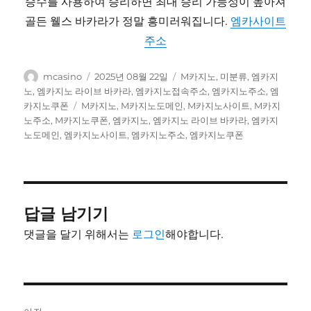
승수를 사용하여 승리하면 최대 승리 가능성이 높아져
골든 웰스 바카라가 정말 흥미러워집니다.
엠카사이트
주소
글
작
카
mcasino
2025년 08월 22일
M카지노
,
미분류
,
엠카지
쓴
성
테
노
,
엠카지노 라이브 바카라
,
엠카지노접속주소
,
엠카지노주소
,
엠
이
일
고
태
카지노쿠폰
M카지노
,
M카지노도메인
,
M카지노사이트
,
M카지
자
리
그
노주소
,
M카지노쿠폰
,
엠카지노
,
엠카지노 라이브 바카라
,
엠카지
노도메인
,
엠카지노사이트
,
엠카지노주소
,
엠카지노쿠폰
답글 남기기
댓글을 달기 위해서는
로그인
해야합니다.
글