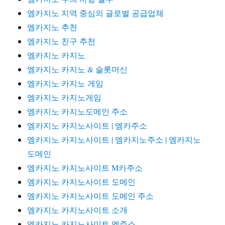
엠카지노 지역 중심의 글로벌 공급업체
엠카지노 추천
엠카지노 친구 추천
엠카지노 카지노
엠카지노 카지노 & 슬롯머신
엠카지노 카지노 게임
엠카지노 카지노게임
엠카지노 카지노도메인 주소
엠카지노 카지노사이트 | 엠카주소
엠카지노 카지노사이트 | 엠카지노주소 | 엠카지노
도메인
엠카지노 카지노사이트 M카주소
엠카지노 카지노사이트 도메인
엠카지노 카지노사이트 도메인 주소
엠카지노 카지노사이트 소개
엠카지노 카지노사이트 엠주소