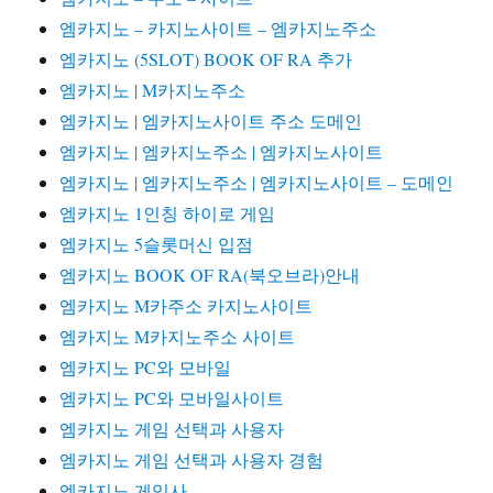
엠카지노 – 카지노사이트 – 엠카지노주소
엠카지노 (5SLOT) BOOK OF RA 추가
엠카지노 | M카지노주소
엠카지노 | 엠카지노사이트 주소 도메인
엠카지노 | 엠카지노주소 | 엠카지노사이트
엠카지노 | 엠카지노주소 | 엠카지노사이트 – 도메인
엠카지노 1인칭 하이로 게임
엠카지노 5슬롯머신 입점
엠카지노 BOOK OF RA(북오브라)안내
엠카지노 M카주소 카지노사이트
엠카지노 M카지노주소 사이트
엠카지노 PC와 모바일
엠카지노 PC와 모바일사이트
엠카지노 게임 선택과 사용자
엠카지노 게임 선택과 사용자 경험
엠카지노 게임사