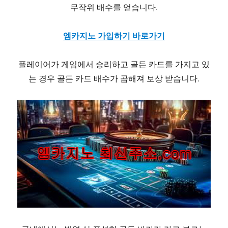
무작위 배수를 얻습니다.
엠카지노 가입하기 바로가기
플레이어가 게임에서 승리하고 골든 카드를 가지고 있
는 경우 골든 카드 배수가 곱해져 보상 받습니다.