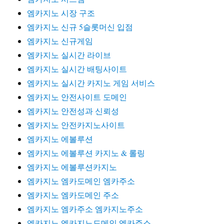
엠카지노 시장 구조
엠카지노 신규 5슬롯머신 입점
엠카지노 신규게임
엠카지노 실시간 라이브
엠카지노 실시간 배팅사이트
엠카지노 실시간 카지노 게임 서비스
엠카지노 안전사이트 도메인
엠카지노 안전성과 신뢰성
엠카지노 안전카지노사이트
엠카지노 에볼루션
엠카지노 에볼루션 카지노 & 롤링
엠카지노 에볼루션카지노
엠카지노 엠카도메인 엠카주소
엠카지노 엠카도메인 주소
엠카지노 엠카주소 엠카지노주소
엠카지노 엠카지노도메인 엠카주소