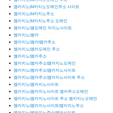
엠카지노|M카지노도메인주소 사이트
엠카지노|M카지노주소
엠카지노|M카지노주소 도메인
엠카지노|엠도메인 카지노사이트
엠카지노|엠카
엠카지노|엠카|엠카주소
엠카지노|엠카도메인 주소
엠카지노|엠카주소
엠카지노|엠카주소|엠카지노도메인
엠카지노|엠카주소|엠카지노사이트
엠카지노|엠카주소|엠카지노사이트 주소
엠카지노|엠카지노사이트
엠카지노|엠카지노사이트 엠카주소도메인
엠카지노|엠카지노사이트 주소 엠카지노도메인
엠카지노|엠카지노사이트|엠카지노주소
엠카지노|엠카지노주소|엠카사이트