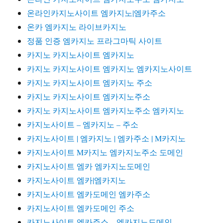
온라인카지노사이트 엠카지노|엠카주소
온카 엠카지노 라이브카지노
정품 인증 엠카지노 프라그마틱 사이트
카지노 카지노사이트 엠카지노
카지노 카지노사이트 엠카지노 엠카지노사이트
카지노 카지노사이트 엠카지노 주소
카지노 카지노사이트 엠카지노주소
카지노 카지노사이트 엠카지노주소 엠카지노
카지노사이트 – 엠카지노 – 주소
카지노사이트 | 엠카지노 | 엠카주소 | M카지노
카지노사이트 M카지노 엠카지노주소 도메인
카지노사이트 엠카 엠카지노도메인
카지노사이트 엠카|엠카지노
카지노사이트 엠카도메인 엠카주소
카지노사이트 엠카도메인 주소
카지노사이트 엠카주소 – 엠카지노도메인