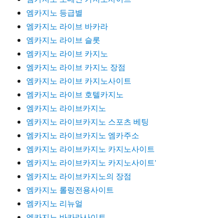
엠카지노 등급별
엠카지노 라이브 바카라
엠카지노 라이브 슬롯
엠카지노 라이브 카지노
엠카지노 라이브 카지노 장점
엠카지노 라이브 카지노사이트
엠카지노 라이브 호텔카지노
엠카지노 라이브카지노
엠카지노 라이브카지노 스포츠 베팅
엠카지노 라이브카지노 엠카주소
엠카지노 라이브카지노 카지노사이트
엠카지노 라이브카지노 카지노사이트'
엠카지노 라이브카지노의 장점
엠카지노 롤링전용사이트
엠카지노 리뉴얼
엠카지노 바카라사이트