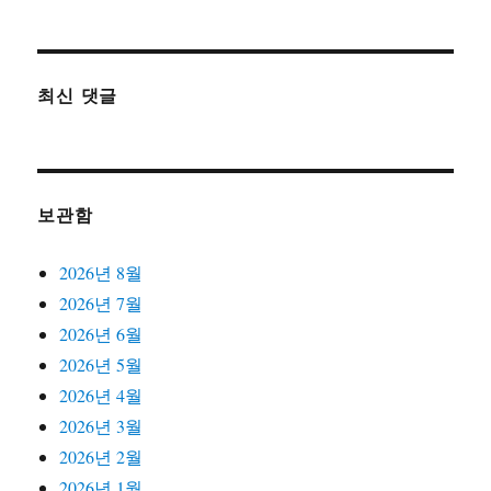
최신 댓글
보관함
2026년 8월
2026년 7월
2026년 6월
2026년 5월
2026년 4월
2026년 3월
2026년 2월
2026년 1월