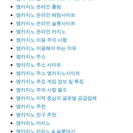
엠카지노 온라인 롤링
엠카지노 온라인 배팅사이트
엠카지노 온라인 슬롯사이트
엠카지노 온라인 카지노
엠카지노 이용 주의 사항
엠카지노 이용해야 하는 이유
엠카지노 주소
엠카지노 주소 사이트
엠카지노 주소 엠카지노사이트
엠카지노 주요 게임 정보 및 특징
엠카지노 주의 사항 필수
엠카지노 지역 중심의 글로벌 공급업체
엠카지노 추천
엠카지노 친구 추천
엠카지노 카지노
엠카지노 카지노 & 슬롯머신