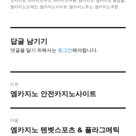
그
노사이트
,
M카지노주소
,
M카지노쿠폰
,
엠카지노
,
엠카지노 등급별
,
엠카지노도메인
,
엠카지노사이트
,
엠카지노주소
,
엠카지노쿠폰
답글 남기기
댓글을 달기 위해서는
로그인
해야합니다.
글
이전
내
엠카지노 안전카지노사이트
이
전
비
글:
게
다음
이
엠카지노 텐벳스포츠 & 플라그메틱
다