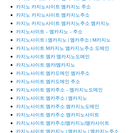
카지노 카지노사이트 엠카지노 주소
카지노 카지노사이트 엠카지노주소
카지노 카지노사이트 엠카지노주소 엠카지노
카지노사이트 – 엠카지노 – 주소
카지노사이트 | 엠카지노 | 엠카주소 | M카지노
카지노사이트 M카지노 엠카지노주소 도메인
카지노사이트 엠카 엠카지노도메인
카지노사이트 엠카|엠카지노
카지노사이트 엠카도메인 엠카주소
카지노사이트 엠카도메인 주소
카지노사이트 엠카주소 – 엠카지노도메인
카지노사이트 엠카주소 | 엠카지노
카지노사이트 엠카주소 엠카지노도메인
카지노사이트 엠카주소 엠카지노사이트
카지노사이트 엠카주소|엠카지노|엠카사이트
카지노사이트 엠카지노 | 엠카지노 | 엠카지노주소