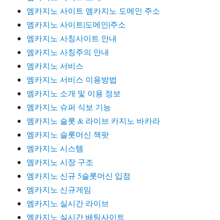
엠카지노 사이트 엠카지노 도메인 주소
엠카지노 사이트|도메인|주소
엠카지노 사칭사이트 안내
엠카지노 사칭주의 안내
엠카지노 서비스
엠카지노 서비스 이용방법
엠카지노 소개 및 이용 정보
엠카지노 슈퍼 식보 기능
엠카지노 슬롯 & 라이브 카지노 바카라
엠카지노 슬롯머신 잭팟
엠카지노 시스템
엠카지노 시장 구조
엠카지노 신규 5슬롯머신 입점
엠카지노 신규게임
엠카지노 실시간 라이브
엠카지노 실시간 배팅사이트