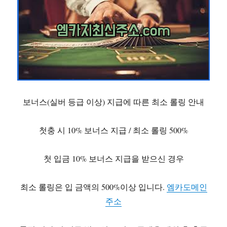
보너스(실버 등급 이상) 지급에 따른 최소 롤링 안내
첫충 시 10% 보너스 지급 / 최소 롤링 500%
첫 입금 10% 보너스 지급을 받으신 경우
최소 롤링은 입 금액의 500%이상 입니다.
엠카도메인
주소