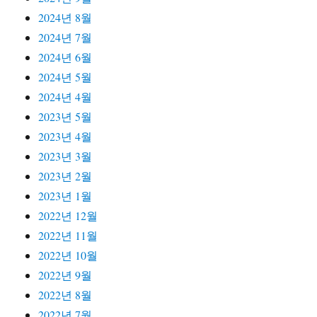
2024년 8월
2024년 7월
2024년 6월
2024년 5월
2024년 4월
2023년 5월
2023년 4월
2023년 3월
2023년 2월
2023년 1월
2022년 12월
2022년 11월
2022년 10월
2022년 9월
2022년 8월
2022년 7월