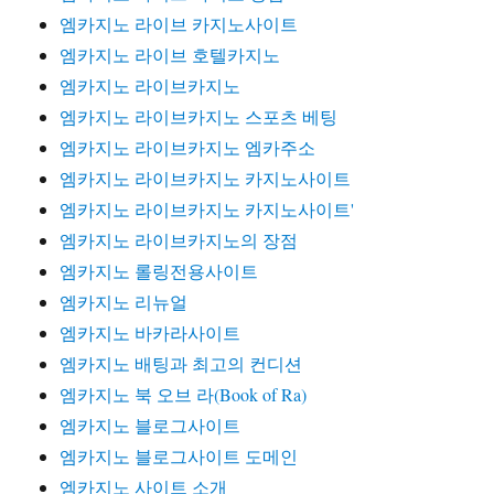
엠카지노 라이브 카지노사이트
엠카지노 라이브 호텔카지노
엠카지노 라이브카지노
엠카지노 라이브카지노 스포츠 베팅
엠카지노 라이브카지노 엠카주소
엠카지노 라이브카지노 카지노사이트
엠카지노 라이브카지노 카지노사이트'
엠카지노 라이브카지노의 장점
엠카지노 롤링전용사이트
엠카지노 리뉴얼
엠카지노 바카라사이트
엠카지노 배팅과 최고의 컨디션
엠카지노 북 오브 라(Book of Ra)
엠카지노 블로그사이트
엠카지노 블로그사이트 도메인
엠카지노 사이트 소개