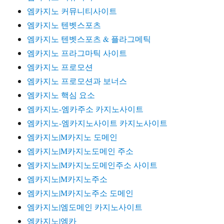
엠카지노 커뮤니티사이트
엠카지노 텐벳스포츠
엠카지노 텐벳스포츠 & 플라그메틱
엠카지노 프라그마틱 사이트
엠카지노 프로모션
엠카지노 프로모션과 보너스
엠카지노 핵심 요소
엠카지노-엠카주소 카지노사이트
엠카지노-엠카지노사이트 카지노사이트
엠카지노|M카지노 도메인
엠카지노|M카지노도메인 주소
엠카지노|M카지노도메인주소 사이트
엠카지노|M카지노주소
엠카지노|M카지노주소 도메인
엠카지노|엠도메인 카지노사이트
엠카지노|엠카