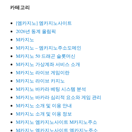
카테고리
[엠카지노] 엠카지노사이트
2026년 동계 올림픽
M카지노
M카지노 – 엠카지노주소도메인
M카지노 50 드래곤 슬롯머신
​M카지노 가상계좌 서비스 소개
M카지노 라이브 게임이란
M카지노 라이브 카지노
M카지노 바카라 베팅 시스템 분석
M카지노 바카라 심리적 요소와 게임 관리
M카지노 소개 및 이용 안내
M카지노 소개 및 이용 정보
M카지노 엠카지노사이트 M카지노주소
M카지노 엠카지노사이트 엠카지노주소