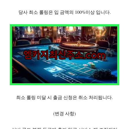
당사 최소 롤링은 입 금액의 100%이상 입니다.
최소 롤링 미달 시 출금 신청은 취소 처리됩니다.
(변경 사항)