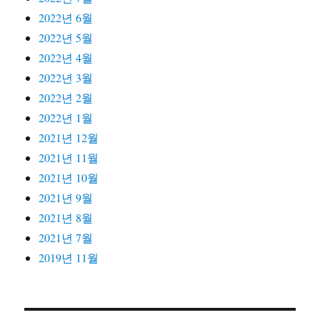
2022년 6월
2022년 5월
2022년 4월
2022년 3월
2022년 2월
2022년 1월
2021년 12월
2021년 11월
2021년 10월
2021년 9월
2021년 8월
2021년 7월
2019년 11월