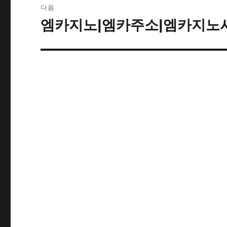
다음
이
엠카지노|엠카주소|엠카지노
다
음
션
글: