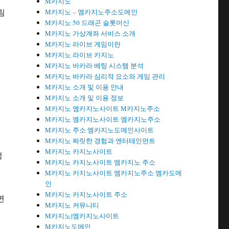
M카지노
림
M카지노 – 엠카지노주소도메인
M카지노 50 드래곤 슬롯머신
​M카지노 가상계좌 서비스 소개
M카지노 라이브 게임이란
M카지노 라이브 카지노
M카지노 바카라 베팅 시스템 분석
M카지노 바카라 심리적 요소와 게임 관리
M카지노 소개 및 이용 안내
M카지노 소개 및 이용 정보
M카지노 엠카지노사이트 M카지노주소
M카지노 엠카지노사이트 엠카지노주소
M카지노 주소 엠카지노도메인사이트
M카지노 짜릿한 경험과 엔터테인먼트
M카지노 카지노사이트
성
M카지노 카지노사이트 엠카지노 주소
M카지노 카지노사이트 엠카지노주소 엠카도메
인
M카지노 카지노사이트 주소
면
M카지노 커뮤니티
M카지노|엠카지노사이트
M카지노도메인