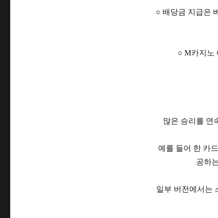
○ 배당금 지급은 
○ M카지노
많은 승리를 연
예를 들어 한 카
공하는
일부 버전에서는 