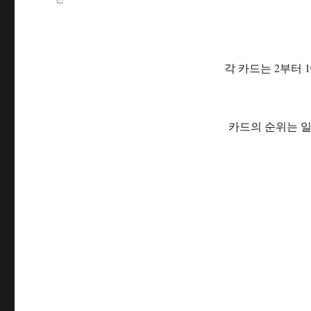
각 카드는 2부터 
카드의 순위는 일