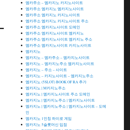
엠카주소 – 엠카지노 카지노사이트
엠카주소 엠카지노 엠카지노사이트
엠카주소 엠카지노 카지노사이트
엠카주소 엠카지노 카지노사이트 주소
엠카주소 엠카지노사이트 도메인
엠카주소 엠카지노사이트 엠카지노
엠카주소 엠카지노사이트 엠카지노 주소
엠카주소 엠카지노사이트 카지노사이트
엠카지노
엠카지노 – 엠카주소 – 엠카지노사이트
엠카지노 – 엠카지노주소 엠카지노사이트
엠카지노 – 주소 – 사이트
엠카지노 – 카지노사이트 – 엠카지노주소
엠카지노 (5SLOT) BOOK OF RA 추가
엠카지노 | M카지노주소
엠카지노 | 엠카지노사이트 주소 도메인
엠카지노 | 엠카지노주소 | 엠카지노사이트
엠카지노 | 엠카지노주소 | 엠카지노사이트 – 도메
인
엠카지노 1인칭 하이로 게임
엠카지노 5슬롯머신 입점