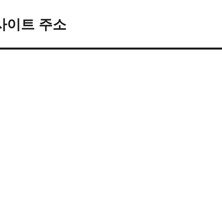
사이트 주소