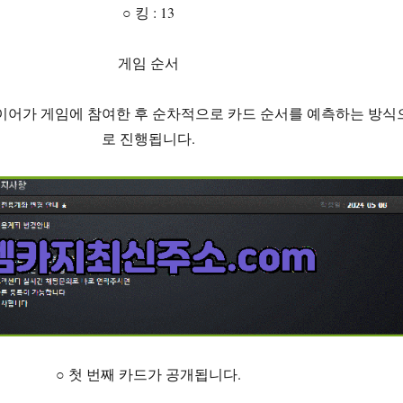
○ 킹 : 13
게임 순서
이어가 게임에 참여한 후 순차적으로 카드 순서를 예측하는 방식
로 진행됩니다.
○ 첫 번째 카드가 공개됩니다.