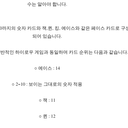
수는 알아야 합니다.
10까지의 숫자 카드와 잭,퀸, 킹, 에이스와 같은 페이스 카드로 구
되어 있습니다.
반적인 하이로우 게임과 동일하며 카드 순위는 다음과 같습니다
○ 에이스 : 14
○ 2~10 : 보이는 그대로의 숫자 적용
○ 잭 : 11
○ 퀸 : 12