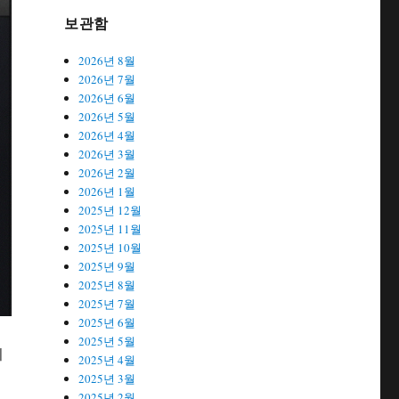
보관함
2026년 8월
2026년 7월
2026년 6월
2026년 5월
2026년 4월
2026년 3월
2026년 2월
2026년 1월
2025년 12월
2025년 11월
2025년 10월
2025년 9월
2025년 8월
2025년 7월
2025년 6월
2025년 5월
니
2025년 4월
2025년 3월
2025년 2월