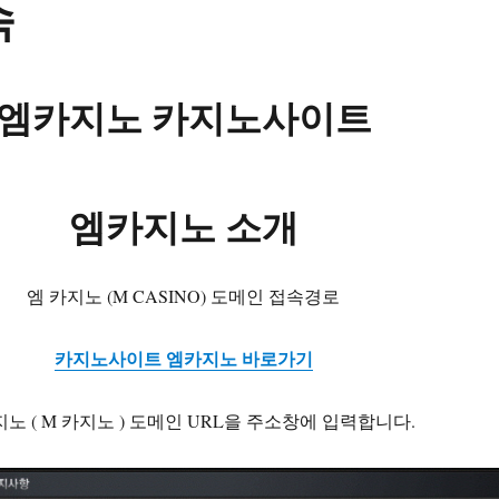
속
엠카지노 카지노사이트
엠카지노 소개
엠 카지노 (M CASINO) 도메인 접속경로
카지노사이트 엠카지노 바로가기
지노 ( M 카지노 ) 도메인 URL을 주소창에 입력합니다.