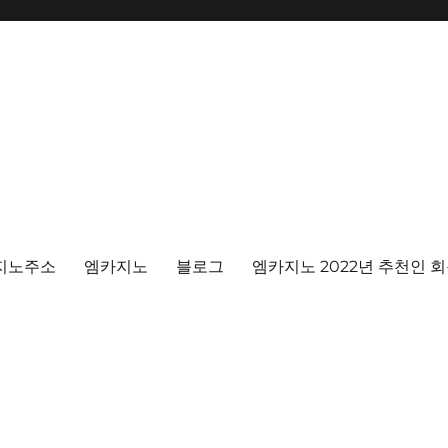
지노주소
엠카지노
블로그
엠카지노 2022년 추천인 