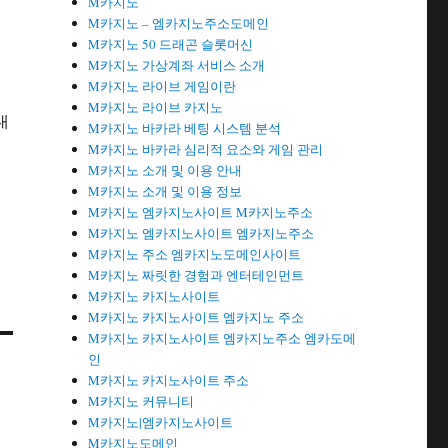
M카지노
M카지노 – 엠카지노주소도메인
M카지노 50 드래곤 슬롯머신
​M카지노 가상계좌 서비스 소개
M카지노 라이브 게임이란
M카지노 라이브 카지노
내
M카지노 바카라 베팅 시스템 분석
M카지노 바카라 심리적 요소와 게임 관리
M카지노 소개 및 이용 안내
M카지노 소개 및 이용 정보
M카지노 엠카지노사이트 M카지노주소
M카지노 엠카지노사이트 엠카지노주소
M카지노 주소 엠카지노도메인사이트
M카지노 짜릿한 경험과 엔터테인먼트
M카지노 카지노사이트
M카지노 카지노사이트 엠카지노 주소
M카지노 카지노사이트 엠카지노주소 엠카도메
인
M카지노 카지노사이트 주소
M카지노 커뮤니티
M카지노|엠카지노사이트
M카지노도메인