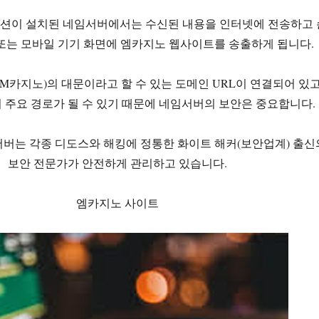
션이 설치된 네임서버에서는 수신된 내용을 인터넷에 전송하고 
또는 모바일 기기 화면에 엠카지노 웹사이트를 송출하게 됩니다.
M카지노)의 대문이라고 할 수 있는 도메인 URL이 연결되어 있
 주요 경로가 될 수 있기 때문에 네임서버의 보안은 중요합니다.
서버는 각종 디도스와 해킹에 정통한 화이트 해커(보안업계) 출신
보안 전문가가 안전하게 관리하고 있습니다.
엠카지노 사이트