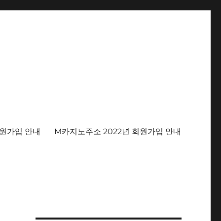
회원가입 안내
M카지노주소 2022년 회원가입 안내