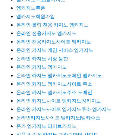
엠카지노쿠폰
엠카지노회원가입
온라인 롤링 전용 카지노 엠카지노
온라인 전용카지노 엠카지노
온라인 전용카지노사이트 엠카지노
온라인 카지노 게임 서비스 엠카지노
온라인 카지노 시장 동향
온라인 카지노 엠카지노
온라인 카지노 엠카지노도메인 엠카지노
온라인 카지노 엠카지노사이트 주소
온라인 카지노 엠카지노주소 도메인
온라인 카지노사이트 엠카지노|M카지노
온라인 카지노사이트 엠카지노주소 엠카지노
온라인카지노사이트 엠카지노|엠카주소
온카 엠카지노 라이브카지노
정품 인증 엠카지노 프라그마틱 사이트