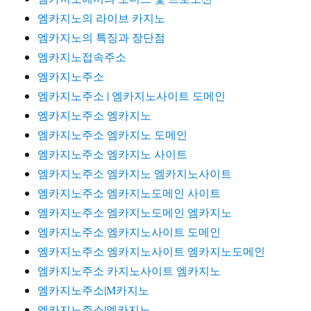
엠카지노의 라이브 카지노
엠카지노의 특징과 장단점
엠카지노접속주소
엠카지노주소
엠카지노주소 | 엠카지노사이트 도메인
엠카지노주소 엠카지노
엠카지노주소 엠카지노 도메인
엠카지노주소 엠카지노 사이트
엠카지노주소 엠카지노 엠카지노사이트
엠카지노주소 엠카지노도메인 사이트
엠카지노주소 엠카지노도메인 엠카지노
엠카지노주소 엠카지노사이트 도메인
엠카지노주소 엠카지노사이트 엠카지노도메인
엠카지노주소 카지노사이트 엠카지노
엠카지노주소|M카지노
엠카지노주소|엠카지노