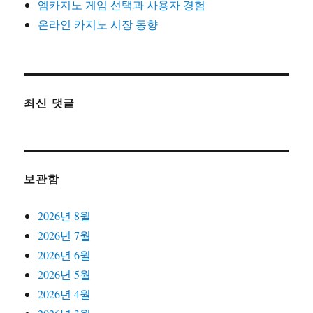
엠카지노 게임 선택과 사용자 경험
온라인 카지노 시장 동향
최신 댓글
보관함
2026년 8월
2026년 7월
2026년 6월
2026년 5월
2026년 4월