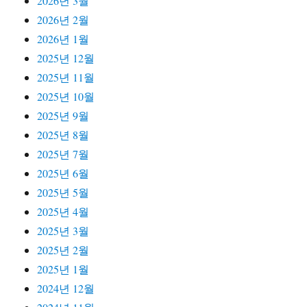
2026년 3월
2026년 2월
2026년 1월
2025년 12월
2025년 11월
2025년 10월
2025년 9월
2025년 8월
2025년 7월
2025년 6월
2025년 5월
2025년 4월
2025년 3월
2025년 2월
2025년 1월
2024년 12월