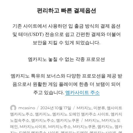
편리하고 빠른 결제옵션
기존 사이트에서 사용하던 입 출금 방식의 결제 옵션
및 테더(USDT) 전송으로 쉽고 간편한 결제와 더불어
보안을 지킬 수 있게 되었습니다.
엠카지노 놓칠 수 없는 각종 프로모션
엠카지노 특유의 보너스와 다양한 프로모션을 제공 받
음으로서 원활한 게임 플레이에 한층 더 보탬이 되어
주고 있습니다.
엠카사이트 주소
글
작
카
mcasino
2024년 10월 17일
M카지노
,
미분류
,
엠사이트
쓴
성
테
엠카지노주소
,
엠카지노
,
엠카지노 도메인 엠카주소 사이트
,
엠카지
이
일
고
태
노접속주소
,
엠카지노주소
,
엠카지노쿠폰
M카지노
,
M카지노도
자
리
그
메인
,
M카지노사이트
,
M카지노주소
,
M카지노쿠폰
,
엠카지노
,
엠카
지노 도메인 엠카주소 사이트
,
엠카지노도메인
,
엠카지노사이트
,
엠