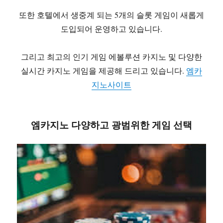
또한 호텔에서 생중계 되는 5개의 슬롯 게임이 새롭게
도입되어 운영하고 있습니다.
그리고 최고의 인기 게임 에볼루션 카지노 및 다양한
실시간 카지노 게임을 제공해 드리고 있습니다.
엠카
지노사이트
엠카지노 다양하고 광범위한 게임 선택