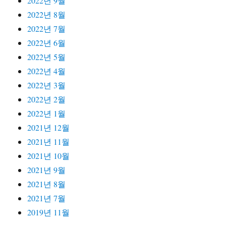
2022년 9월
2022년 8월
2022년 7월
2022년 6월
2022년 5월
2022년 4월
2022년 3월
2022년 2월
2022년 1월
2021년 12월
2021년 11월
2021년 10월
2021년 9월
2021년 8월
2021년 7월
2019년 11월