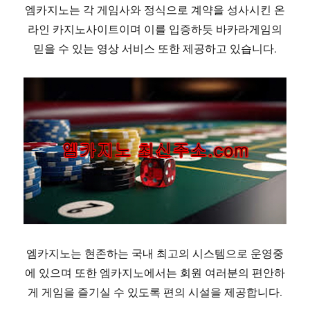
엠카지노는 각 게임사와 정식으로 계약을 성사시킨 온
라인 카지노사이트이며 이를 입증하듯 바카라게임의
믿을 수 있는 영상 서비스 또한 제공하고 있습니다.
엠카지노는 현존하는 국내 최고의 시스템으로 운영중
에 있으며 또한 엠카지노에서는 회원 여러분의 편안하
게 게임을 즐기실 수 있도록 편의 시설을 제공합니다.