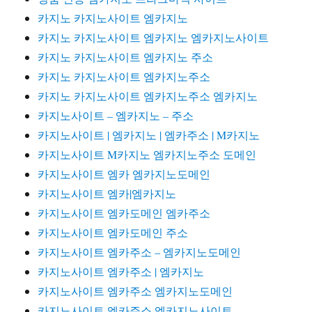
카지노 카지노사이트 엠카지노
카지노 카지노사이트 엠카지노 엠카지노사이트
카지노 카지노사이트 엠카지노 주소
카지노 카지노사이트 엠카지노주소
카지노 카지노사이트 엠카지노주소 엠카지노
카지노사이트 – 엠카지노 – 주소
카지노사이트 | 엠카지노 | 엠카주소 | M카지노
카지노사이트 M카지노 엠카지노주소 도메인
카지노사이트 엠카 엠카지노도메인
카지노사이트 엠카|엠카지노
카지노사이트 엠카도메인 엠카주소
카지노사이트 엠카도메인 주소
카지노사이트 엠카주소 – 엠카지노도메인
카지노사이트 엠카주소 | 엠카지노
카지노사이트 엠카주소 엠카지노도메인
카지노사이트 엠카주소 엠카지노사이트