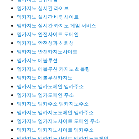
엠카지노 실시간 라이브
엠카지노 실시간 배팅사이트
엠카지노 실시간 카지노 게임 서비스
엠카지노 안전사이트 도메인
엠카지노 안전성과 신뢰성
엠카지노 안전카지노사이트
엠카지노 에볼루션
엠카지노 에볼루션 카지노 & 롤링
엠카지노 에볼루션카지노
엠카지노 엠카도메인 엠카주소
엠카지노 엠카도메인 주소
엠카지노 엠카주소 엠카지노주소
엠카지노 엠카지노도메인 엠카주소
엠카지노 엠카지노사이트 도메인 주소
엠카지노 엠카지노사이트 엠카주소
엠카지노 엠카지노사이트 엠카지노도메인