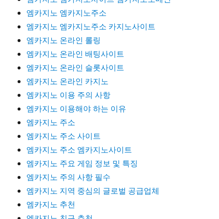
엠카지노 엠카지노주소
엠카지노 엠카지노주소 카지노사이트
엠카지노 온라인 롤링
엠카지노 온라인 배팅사이트
엠카지노 온라인 슬롯사이트
엠카지노 온라인 카지노
엠카지노 이용 주의 사항
엠카지노 이용해야 하는 이유
엠카지노 주소
엠카지노 주소 사이트
엠카지노 주소 엠카지노사이트
엠카지노 주요 게임 정보 및 특징
엠카지노 주의 사항 필수
엠카지노 지역 중심의 글로벌 공급업체
엠카지노 추천
엠카지노 친구 추천