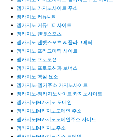
엠카지노 카지노사이트 주소
엠카지노 커뮤니티
엠카지노 커뮤니티사이트
엠카지노 텐벳스포츠
엠카지노 텐벳스포츠 & 플라그메틱
엠카지노 프라그마틱 사이트
엠카지노 프로모션
엠카지노 프로모션과 보너스
엠카지노 핵심 요소
엠카지노-엠카주소 카지노사이트
엠카지노-엠카지노사이트 카지노사이트
엠카지노|M카지노 도메인
엠카지노|M카지노도메인 주소
엠카지노|M카지노도메인주소 사이트
엠카지노|M카지노주소
엠카지노|M카지노주소 도메인