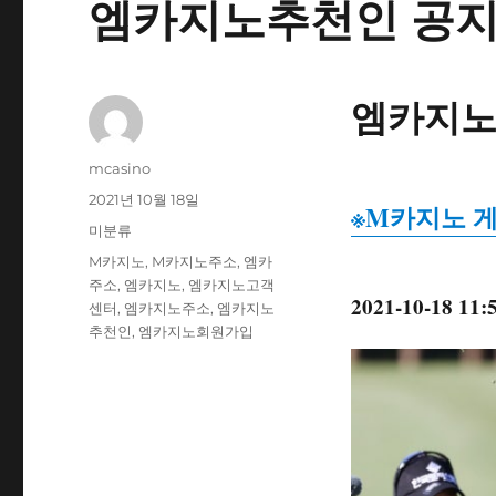
엠카지노추천인 공지
엠카지노
글
mcasino
쓴
작
2021년 10월 18일
※M카지노 게
이
성
카
미분류
일
테
태
M카지노
,
M카지노주소
,
엠카
자
고
그
주소
,
엠카지노
,
엠카지노고객
리
2021-10-18
센터
,
엠카지노주소
,
엠카지노
추천인
,
엠카지노회원가입