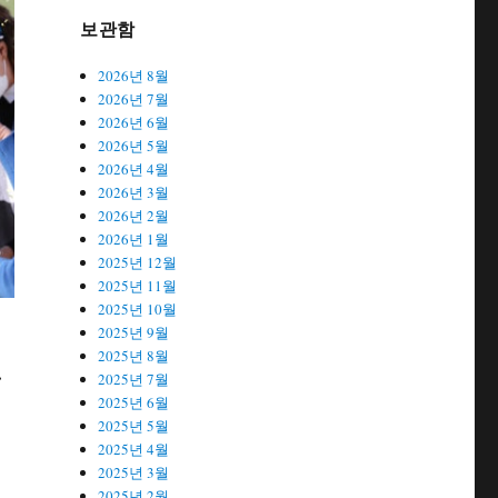
보관함
2026년 8월
2026년 7월
2026년 6월
2026년 5월
2026년 4월
2026년 3월
2026년 2월
2026년 1월
2025년 12월
2025년 11월
2025년 10월
2025년 9월
2025년 8월
.
2025년 7월
2025년 6월
2025년 5월
2025년 4월
2025년 3월
2025년 2월