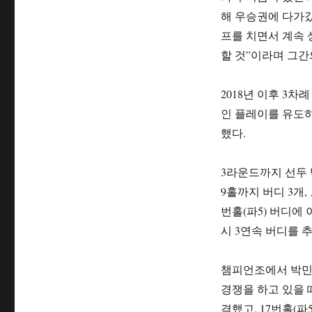
해 우승권에 다가갔
프를 치면서 계속 
할 것”이라며 그간
2018년 이후 3
인 플레이를 유도
했다.
3라운드까지 선두 
9홀까지 버디 3개,
번홀(파5) 버디에
시 3연속 버디를 
챔피언조에서 박민
경쟁을 하고 있을 
격했고, 17번홀(