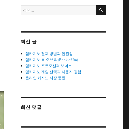
검
검
색
색:
최신 글
엠카지노 결제 방법과 안전성
엠카지노 북 오브 라(Book of Ra)
엠카지노 프로모션과 보너스
엠카지노 게임 선택과 사용자 경험
온라인 카지노 시장 동향
최신 댓글