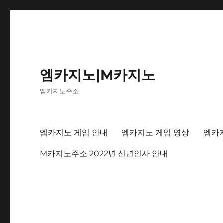
엠카지노|M카지노
엠카지노주소
엠카지노 게임 안내
엠카지노 게임 영상
엠카
M카지노주소 2022년 신년인사 안내