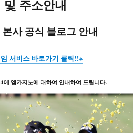
 및 주소안내
 본사 공식 블로그 안내
임 서비스 바로가기 클릭!!※
 11:54에 엠카지노에 대하여 안내하여 드립니다.