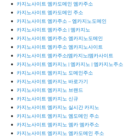
카지노사이트 엠카도메인 엠카주소
카지노사이트 엠카도메인 주소
카지노사이트 엠카주소 – 엠카지노도메인
카지노사이트 엠카주소 | 엠카지노
카지노사이트 엠카주소 엠카지노도메인
카지노사이트 엠카주소 엠카지노사이트
카지노사이트 엠카주소|엠카지노|엠카사이트
카지노사이트 엠카지노 | 엠카지노 | 엠카지노주소
카지노사이트 엠카지노 도메인주소
카지노사이트 엠카지노 바로가기
카지노사이트 엠카지노 브랜드
카지노사이트 엠카지노 신규
카지노사이트 엠카지노 실시간 카지노
카지노사이트 엠카지노 엠도메인 주소
카지노사이트 엠카지노 엠카 엠카주소
카지노사이트 엠카지노 엠카도메인 주소