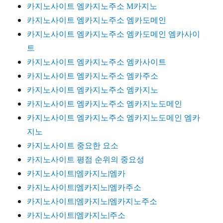
카지노사이트 엠카지노주소 M카지노
카지노사이트 엠카지노주소 엠카도메인
카지노사이트 엠카지노주소 엠카도메인 엠카사이
트
카지노사이트 엠카지노주소 엠카사이트
카지노사이트 엠카지노주소 엠카주소
카지노사이트 엠카지노주소 엠카지노
카지노사이트 엠카지노주소 엠카지노도메인
카지노사이트 엠카지노주소 엠카지노도메인 엠카
지노
카지노사이트 중요한 요소
카지노사이트 평점 순위의 중요성
카지노사이트|엠카지노|엠카
카지노사이트|엠카지노|엠카주소
카지노사이트|엠카지노|엠카지노주소
카지노사이트|엠카지노|주소