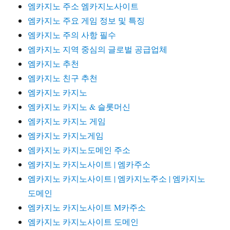
엠카지노 주소 엠카지노사이트
엠카지노 주요 게임 정보 및 특징
엠카지노 주의 사항 필수
엠카지노 지역 중심의 글로벌 공급업체
엠카지노 추천
엠카지노 친구 추천
엠카지노 카지노
엠카지노 카지노 & 슬롯머신
엠카지노 카지노 게임
엠카지노 카지노게임
엠카지노 카지노도메인 주소
엠카지노 카지노사이트 | 엠카주소
엠카지노 카지노사이트 | 엠카지노주소 | 엠카지노
도메인
엠카지노 카지노사이트 M카주소
엠카지노 카지노사이트 도메인