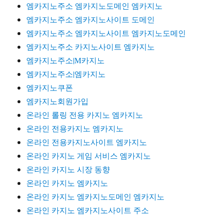
엠카지노주소 엠카지노도메인 엠카지노
엠카지노주소 엠카지노사이트 도메인
엠카지노주소 엠카지노사이트 엠카지노도메인
엠카지노주소 카지노사이트 엠카지노
엠카지노주소|M카지노
엠카지노주소|엠카지노
엠카지노쿠폰
엠카지노회원가입
온라인 롤링 전용 카지노 엠카지노
온라인 전용카지노 엠카지노
온라인 전용카지노사이트 엠카지노
온라인 카지노 게임 서비스 엠카지노
온라인 카지노 시장 동향
온라인 카지노 엠카지노
온라인 카지노 엠카지노도메인 엠카지노
온라인 카지노 엠카지노사이트 주소