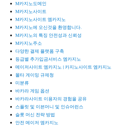
M카지노도메인
M카지노사이트
M카지노사이트 엠카지노
M카지노에 오신것을 환영합니다.
M카지노의 특징 안전성과 신뢰성
M카지노주소
다양한 결제 플랫폼 구축
등급별 추가입금서비스 엠카지노
메이저사이트 엠카지노 | 카지노사이트 엠카지노
몰타 게이밍 규제청
미분류
바카라 게임 옵션
바카라사이트 이용자의 경험을 공유
스플릿 및 이븐머니 및 인슈어런스
슬롯 머신 전략 방법
안전 메이저 엠카지노