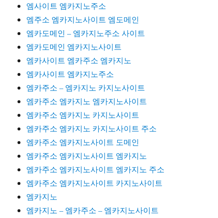
엠사이트 엠카지노주소
엠주소 엠카지노사이트 엠도메인
엠카도메인 – 엠카지노주소 사이트
엠카도메인 엠카지노사이트
엠카사이트 엠카주소 엠카지노
엠카사이트 엠카지노주소
엠카주소 – 엠카지노 카지노사이트
엠카주소 엠카지노 엠카지노사이트
엠카주소 엠카지노 카지노사이트
엠카주소 엠카지노 카지노사이트 주소
엠카주소 엠카지노사이트 도메인
엠카주소 엠카지노사이트 엠카지노
엠카주소 엠카지노사이트 엠카지노 주소
엠카주소 엠카지노사이트 카지노사이트
엠카지노
엠카지노 – 엠카주소 – 엠카지노사이트