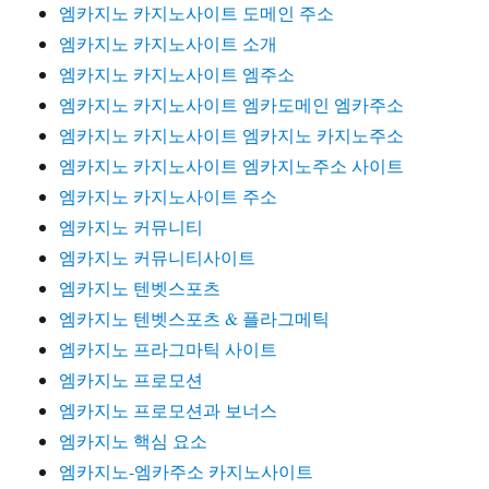
엠카지노 카지노사이트 도메인 주소
엠카지노 카지노사이트 소개
엠카지노 카지노사이트 엠주소
엠카지노 카지노사이트 엠카도메인 엠카주소
엠카지노 카지노사이트 엠카지노 카지노주소
엠카지노 카지노사이트 엠카지노주소 사이트
엠카지노 카지노사이트 주소
엠카지노 커뮤니티
엠카지노 커뮤니티사이트
엠카지노 텐벳스포츠
엠카지노 텐벳스포츠 & 플라그메틱
엠카지노 프라그마틱 사이트
엠카지노 프로모션
엠카지노 프로모션과 보너스
엠카지노 핵심 요소
엠카지노-엠카주소 카지노사이트