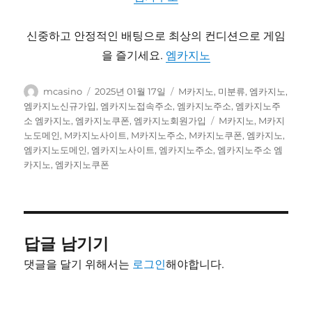
신중하고 안정적인 배팅으로 최상의 컨디션으로 게임
을 즐기세요.
엠카지노
글
작
카
mcasino
2025년 01월 17일
M카지노
,
미분류
,
엠카지노
,
쓴
성
테
엠카지노신규가입
,
엠카지노접속주소
,
엠카지노주소
,
엠카지노주
이
일
고
태
소 엠카지노
,
엠카지노쿠폰
,
엠카지노회원가입
M카지노
,
M카지
자
리
그
노도메인
,
M카지노사이트
,
M카지노주소
,
M카지노쿠폰
,
엠카지노
,
엠카지노도메인
,
엠카지노사이트
,
엠카지노주소
,
엠카지노주소 엠
카지노
,
엠카지노쿠폰
답글 남기기
댓글을 달기 위해서는
로그인
해야합니다.