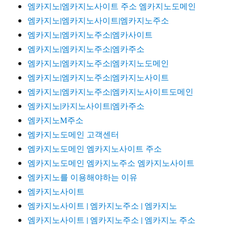
엠카지노|엠카지노사이트 주소 엠카지노도메인
엠카지노|엠카지노사이트|엠카지노주소
엠카지노|엠카지노주소|엠카사이트
엠카지노|엠카지노주소|엠카주소
엠카지노|엠카지노주소|엠카지노도메인
엠카지노|엠카지노주소|엠카지노사이트
엠카지노|엠카지노주소|엠카지노사이트도메인
엠카지노|카지노사이트|엠카주소
엠카지노M주소
엠카지노도메인 고객센터
엠카지노도메인 엠카지노사이트 주소
엠카지노도메인 엠카지노주소 엠카지노사이트
엠카지노를 이용해야하는 이유
엠카지노사이트
엠카지노사이트 | 엠카지노주소 | 엠카지노
엠카지노사이트 | 엠카지노주소 | 엠카지노 주소