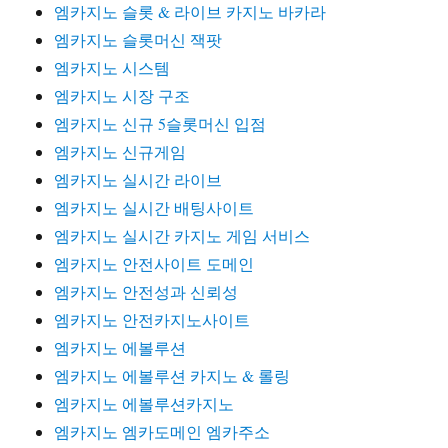
엠카지노 슬롯 & 라이브 카지노 바카라
엠카지노 슬롯머신 잭팟
엠카지노 시스템
엠카지노 시장 구조
엠카지노 신규 5슬롯머신 입점
엠카지노 신규게임
엠카지노 실시간 라이브
엠카지노 실시간 배팅사이트
엠카지노 실시간 카지노 게임 서비스
엠카지노 안전사이트 도메인
엠카지노 안전성과 신뢰성
엠카지노 안전카지노사이트
엠카지노 에볼루션
엠카지노 에볼루션 카지노 & 롤링
엠카지노 에볼루션카지노
엠카지노 엠카도메인 엠카주소