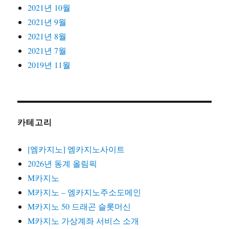
2021년 10월
2021년 9월
2021년 8월
2021년 7월
2019년 11월
카테고리
[엠카지노] 엠카지노사이트
2026년 동계 올림픽
M카지노
M카지노 – 엠카지노주소도메인
M카지노 50 드래곤 슬롯머신
​M카지노 가상계좌 서비스 소개