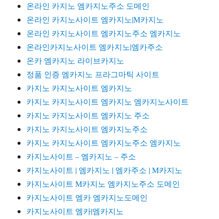
온라인 카지노 엠카지노주소 도메인
온라인 카지노사이트 엠카지노|M카지노
온라인 카지노사이트 엠카지노주소 엠카지노
온라인카지노사이트 엠카지노|엠카주소
온카 엠카지노 라이브카지노
정품 인증 엠카지노 프라그마틱 사이트
카지노 카지노사이트 엠카지노
카지노 카지노사이트 엠카지노 엠카지노사이트
카지노 카지노사이트 엠카지노 주소
카지노 카지노사이트 엠카지노주소
카지노 카지노사이트 엠카지노주소 엠카지노
카지노사이트 – 엠카지노 – 주소
카지노사이트 | 엠카지노 | 엠카주소 | M카지노
카지노사이트 M카지노 엠카지노주소 도메인
카지노사이트 엠카 엠카지노도메인
카지노사이트 엠카|엠카지노