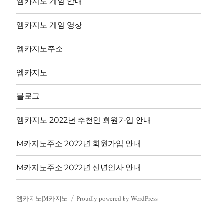
엠카지노 게임 안내
엠카지노 게임 영상
엠카지노주소
엠카지노
블로그
엠카지노 2022년 추천인 회원가입 안내
M카지노주소 2022년 회원가입 안내
M카지노주소 2022년 신년인사 안내
엠카지노|M카지노
Proudly powered by WordPress