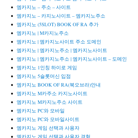
엠카지노 – 주소 – 사이트
엠카지노 – 카지노사이트 – 엠카지노주소
엠카지노 (5SLOT) BOOK OF RA 추가
엠카지노 | M카지노주소
엠카지노 | 엠카지노사이트 주소 도메인
엠카지노 | 엠카지노주소 | 엠카지노사이트
엠카지노 | 엠카지노주소 | 엠카지노사이트 – 도메인
엠카지노 1인칭 하이로 게임
엠카지노 5슬롯머신 입점
엠카지노 BOOK OF RA(북오브라)안내
엠카지노 M카주소 카지노사이트
엠카지노 M카지노주소 사이트
엠카지노 PC와 모바일
엠카지노 PC와 모바일사이트
엠카지노 게임 선택과 사용자
엠카지노 게임 선택과 사용자 경험