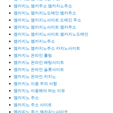
엠카지노 엠카주소 엠카지노주소
엠카지노 엠카지노도메인 엠카주소
엠카지노 엠카지노사이트 도메인 주소
엠카지노 엠카지노사이트 엠카주소
엠카지노 엠카지노사이트 엠카지노도메인
엠카지노 엠카지노주소
엠카지노 엠카지노주소 카지노사이트
엠카지노 온라인 롤링
엠카지노 온라인 배팅사이트
엠카지노 온라인 슬롯사이트
엠카지노 온라인 카지노
엠카지노 이용 주의 사항
엠카지노 이용해야 하는 이유
엠카지노 주소
엠카지노 주소 사이트
엠카지노 주소 엠카지노사이트