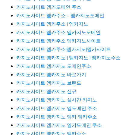
카지노사이트 엠카도메인 주소
카지노사이트 엠카주소 – 엠카지노도메인
카지노사이트 엠카주소 | 엠카지노
카지노사이트 엠카주소 엠카지노도메인
카지노사이트 엠카주소 엠카지노사이트
카지노사이트 엠카주소|엠카지노|엠카사이트
카지노사이트 엠카지노 | 엠카지노 | 엠카지노주소
카지노사이트 엠카지노 도메인주소
카지노사이트 엠카지노 바로가기
카지노사이트 엠카지노 브랜드
카지노사이트 엠카지노 신규
카지노사이트 엠카지노 실시간 카지노
카지노사이트 엠카지노 엠도메인 주소
카지노사이트 엠카지노 엠카 엠카주소
카지노사이트 엠카지노 엠카도메인 주소
카지노사이트 엠카지노 엠카주소