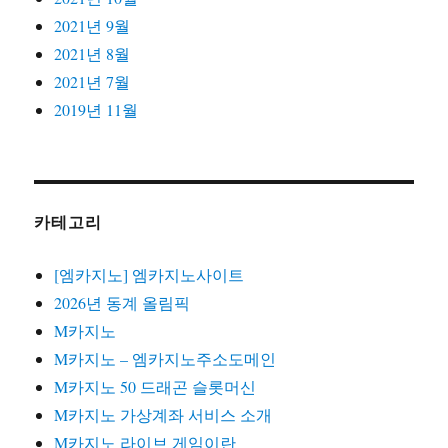
2021년 9월
2021년 8월
2021년 7월
2019년 11월
카테고리
[엠카지노] 엠카지노사이트
2026년 동계 올림픽
M카지노
M카지노 – 엠카지노주소도메인
M카지노 50 드래곤 슬롯머신
​M카지노 가상계좌 서비스 소개
M카지노 라이브 게임이란