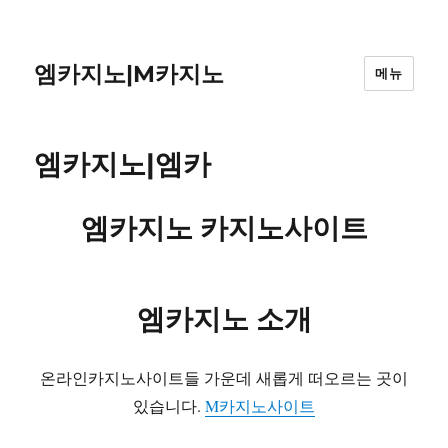
엠카지노|M카지노
메뉴
엠카지노|엠카
엠카지노 카지노사이트
엠카지노 소개
온라인카지노사이트들 가운데 새롭게 떠오르는 곳이
있습니다.
M카지노사이트