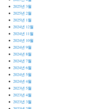
2025년 3월
2025년 2월
2025년 1월
2024년 12월
2024년 11월
2024년 10월
2024년 9월
2024년 8월
2024년 7월
2024년 6월
2024년 5월
2024년 4월
2023년 5월
2023년 4월
2023년 3월
2023년 2월