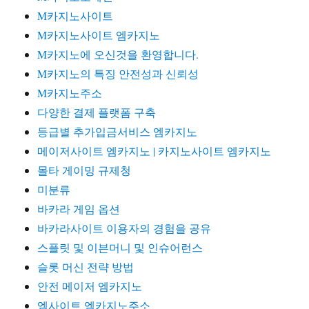
M카지노사이트
M카지노사이트 엠카지노
M카지노에 오신것을 환영합니다.
M카지노의 특징 안전성과 신뢰성
M카지노주소
다양한 결제 플랫폼 구축
등급별 추가입금서비스 엠카지노
메이저사이트 엠카지노 | 카지노사이트 엠카지노
몰타 게이밍 규제청
미분류
바카라 게임 옵션
바카라사이트 이용자의 경험을 공유
스플릿 및 이븐머니 및 인슈어런스
슬롯 머신 전략 방법
안전 메이저 엠카지노
엠사이트 엠카지노주소