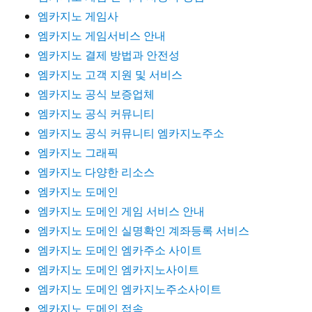
엠카지노 게임사
엠카지노 게임서비스 안내
엠카지노 결제 방법과 안전성
엠카지노 고객 지원 및 서비스
엠카지노 공식 보증업체
엠카지노 공식 커뮤니티
엠카지노 공식 커뮤니티 엠카지노주소
엠카지노 그래픽
엠카지노 다양한 리소스
엠카지노 도메인
엠카지노 도메인 게임 서비스 안내
엠카지노 도메인 실명확인 계좌등록 서비스
엠카지노 도메인 엠카주소 사이트
엠카지노 도메인 엠카지노사이트
엠카지노 도메인 엠카지노주소사이트
엠카지노 도메인 접속