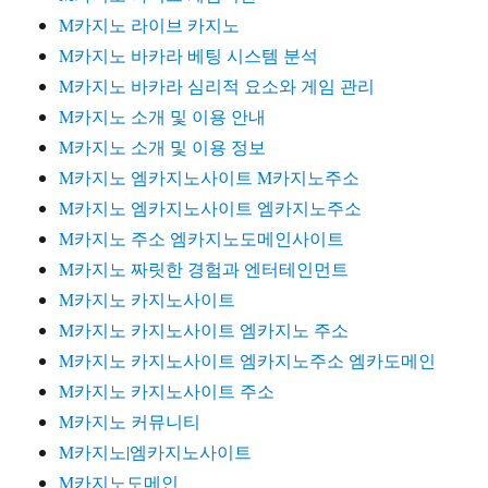
M카지노 라이브 카지노
M카지노 바카라 베팅 시스템 분석
M카지노 바카라 심리적 요소와 게임 관리
M카지노 소개 및 이용 안내
M카지노 소개 및 이용 정보
M카지노 엠카지노사이트 M카지노주소
M카지노 엠카지노사이트 엠카지노주소
M카지노 주소 엠카지노도메인사이트
M카지노 짜릿한 경험과 엔터테인먼트
M카지노 카지노사이트
M카지노 카지노사이트 엠카지노 주소
M카지노 카지노사이트 엠카지노주소 엠카도메인
M카지노 카지노사이트 주소
M카지노 커뮤니티
M카지노|엠카지노사이트
M카지노도메인