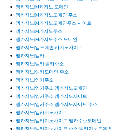
엠카지노|M카지노 도메인
엠카지노|M카지노도메인 주소
엠카지노|M카지노도메인주소 사이트
엠카지노|M카지노주소
엠카지노|M카지노주소 도메인
엠카지노|엠도메인 카지노사이트
엠카지노|엠카
엠카지노|엠카|엠카주소
엠카지노|엠카도메인 주소
엠카지노|엠카주소
엠카지노|엠카주소|엠카지노도메인
엠카지노|엠카주소|엠카지노사이트
엠카지노|엠카주소|엠카지노사이트 주소
엠카지노|엠카지노사이트
엠카지노|엠카지노사이트 엠카주소도메인
엠카지노|엠카지노사이트 주소 엠카지노도메인