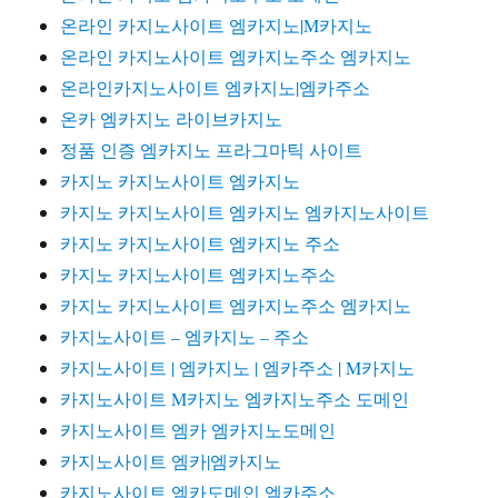
온라인 카지노사이트 엠카지노|M카지노
온라인 카지노사이트 엠카지노주소 엠카지노
온라인카지노사이트 엠카지노|엠카주소
온카 엠카지노 라이브카지노
정품 인증 엠카지노 프라그마틱 사이트
카지노 카지노사이트 엠카지노
카지노 카지노사이트 엠카지노 엠카지노사이트
카지노 카지노사이트 엠카지노 주소
카지노 카지노사이트 엠카지노주소
카지노 카지노사이트 엠카지노주소 엠카지노
카지노사이트 – 엠카지노 – 주소
카지노사이트 | 엠카지노 | 엠카주소 | M카지노
카지노사이트 M카지노 엠카지노주소 도메인
카지노사이트 엠카 엠카지노도메인
카지노사이트 엠카|엠카지노
카지노사이트 엠카도메인 엠카주소