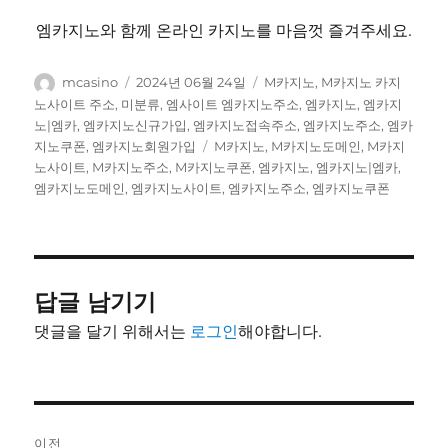
엠카지노와 함께 온라인 카지노를 마음껏 즐겨주세요.
글
작
카
mcasino
2024년 06월 24일
M카지노
,
M카지노 카지
쓴
성
테
노사이트 주소
,
미분류
,
엠사이트 엠카지노주소
,
엠카지노
,
엠카지
이
일
고
노|엠카
,
엠카지노신규가입
,
엠카지노접속주소
,
엠카지노주소
,
엠카
자
리
태
지노쿠폰
,
엠카지노회원가입
M카지노
,
M카지노도메인
,
M카지
그
노사이트
,
M카지노주소
,
M카지노쿠폰
,
엠카지노
,
엠카지노|엠카
,
엠카지노도메인
,
엠카지노사이트
,
엠카지노주소
,
엠카지노쿠폰
답글 남기기
댓글을 달기 위해서는
로그인
해야합니다.
글
이전