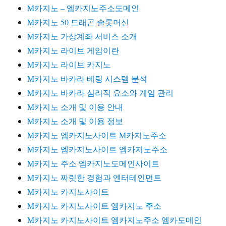
M카지노 – 엠카지노주소도메인
M카지노 50 드래곤 슬롯머신
​M카지노 가상계좌 서비스 소개
M카지노 라이브 게임이란
M카지노 라이브 카지노
M카지노 바카라 베팅 시스템 분석
M카지노 바카라 심리적 요소와 게임 관리
M카지노 소개 및 이용 안내
M카지노 소개 및 이용 정보
M카지노 엠카지노사이트 M카지노주소
M카지노 엠카지노사이트 엠카지노주소
M카지노 주소 엠카지노도메인사이트
M카지노 짜릿한 경험과 엔터테인먼트
M카지노 카지노사이트
M카지노 카지노사이트 엠카지노 주소
M카지노 카지노사이트 엠카지노주소 엠카도메인