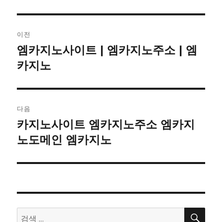
글
이전
내
엠카지노사이트 | 엠카지노주소 | 엠
이
전
카지노
비
글:
게
이
다음
카지노사이트 엠카지노주소 엠카지
다
션
음
노도메인 엠카지노
글:
검
검
색