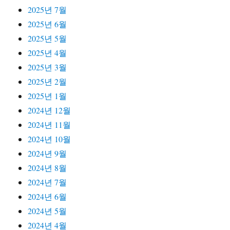
2025년 7월
2025년 6월
2025년 5월
2025년 4월
2025년 3월
2025년 2월
2025년 1월
2024년 12월
2024년 11월
2024년 10월
2024년 9월
2024년 8월
2024년 7월
2024년 6월
2024년 5월
2024년 4월