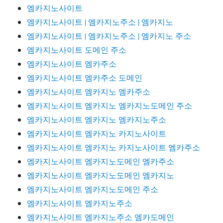
엠카지노사이트
엠카지노사이트 | 엠카지노주소 | 엠카지노
엠카지노사이트 | 엠카지노주소 | 엠카지노 주소
엠카지노사이트 도메인 주소
엠카지노사이트 엠카주소
엠카지노사이트 엠카주소 도메인
엠카지노사이트 엠카지노 엠카주소
엠카지노사이트 엠카지노 엠카지노도메인 주소
엠카지노사이트 엠카지노 엠카지노주소
엠카지노사이트 엠카지노 카지노사이트
엠카지노사이트 엠카지노 카지노사이트 엠카주소
엠카지노사이트 엠카지노도메인 엠카주소
엠카지노사이트 엠카지노도메인 엠카지노
엠카지노사이트 엠카지노도메인 주소
엠카지노사이트 엠카지노주소
엠카지노사이트 엠카지노주소 엠카도메인