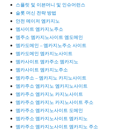
스플릿 및 이븐머니 및 인슈어런스
슬롯 머신 전략 방법
안전 메이저 엠카지노
엠사이트 엠카지노주소
엠주소 엠카지노사이트 엠도메인
엠카도메인 – 엠카지노주소 사이트
엠카도메인 엠카지노사이트
엠카사이트 엠카주소 엠카지노
엠카사이트 엠카지노주소
엠카주소 – 엠카지노 카지노사이트
엠카주소 엠카지노 엠카지노사이트
엠카주소 엠카지노 카지노사이트
엠카주소 엠카지노 카지노사이트 주소
엠카주소 엠카지노사이트 도메인
엠카주소 엠카지노사이트 엠카지노
엠카주소 엠카지노사이트 엠카지노 주소