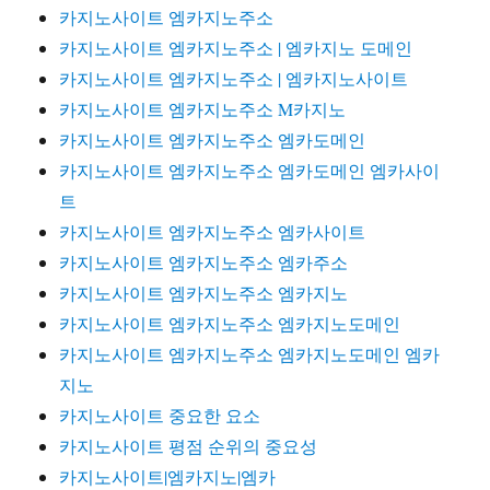
카지노사이트 엠카지노주소
카지노사이트 엠카지노주소 | 엠카지노 도메인
카지노사이트 엠카지노주소 | 엠카지노사이트
카지노사이트 엠카지노주소 M카지노
카지노사이트 엠카지노주소 엠카도메인
카지노사이트 엠카지노주소 엠카도메인 엠카사이
트
카지노사이트 엠카지노주소 엠카사이트
카지노사이트 엠카지노주소 엠카주소
카지노사이트 엠카지노주소 엠카지노
카지노사이트 엠카지노주소 엠카지노도메인
카지노사이트 엠카지노주소 엠카지노도메인 엠카
지노
카지노사이트 중요한 요소
카지노사이트 평점 순위의 중요성
카지노사이트|엠카지노|엠카