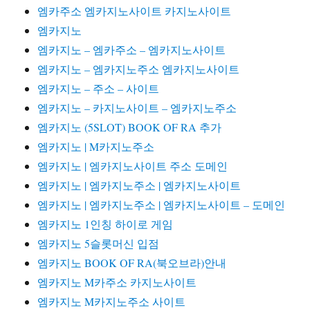
엠카주소 엠카지노사이트 카지노사이트
엠카지노
엠카지노 – 엠카주소 – 엠카지노사이트
엠카지노 – 엠카지노주소 엠카지노사이트
엠카지노 – 주소 – 사이트
엠카지노 – 카지노사이트 – 엠카지노주소
엠카지노 (5SLOT) BOOK OF RA 추가
엠카지노 | M카지노주소
엠카지노 | 엠카지노사이트 주소 도메인
엠카지노 | 엠카지노주소 | 엠카지노사이트
엠카지노 | 엠카지노주소 | 엠카지노사이트 – 도메인
엠카지노 1인칭 하이로 게임
엠카지노 5슬롯머신 입점
엠카지노 BOOK OF RA(북오브라)안내
엠카지노 M카주소 카지노사이트
엠카지노 M카지노주소 사이트