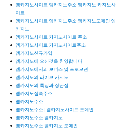
엠카지노사이트 엠카지노주소 엠카지노 카지노사
이트
엠카지노사이트 엠카지노주소 엠카지노도메인 엠
카지노
엠카지노사이트 카지노사이트 주소
엠카지노사이트 카지노사이트주소
엠카지노신규가입
엠카지노에 오신것을 환영합니다
엠카지노에서의 보너스 및 프로모션
엠카지노의 라이브 카지노
엠카지노의 특징과 장단점
엠카지노접속주소
엠카지노주소
엠카지노주소 | 엠카지노사이트 도메인
엠카지노주소 엠카지노
엠카지노주소 엠카지노 도메인