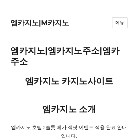
엠카지노|M카지노
메뉴
엠카지노|엠카지노주소|엠카
주소
엠카지노 카지노사이트
엠카지노 소개
엠카지노 호텔 5슬롯 메가 잭팟 이벤트 적용 완료 안내
입니다.