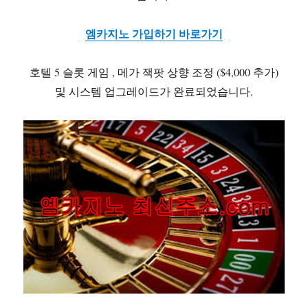
엠카지노 가입하기 바로가기
호텔 5 슬롯 게임 , 메가 잭팟 상향 조정 ($4,000 추가)
및 시스템 업그레이드가 완료되었습니다.