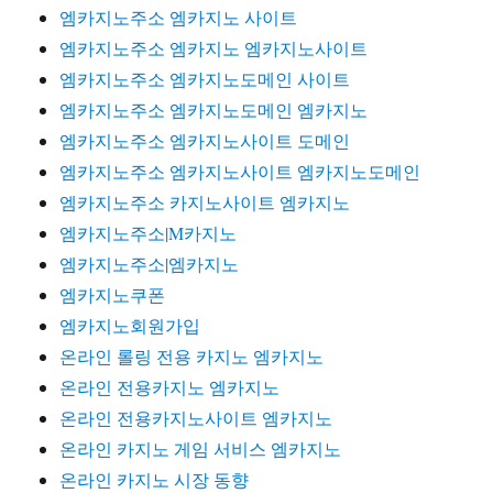
엠카지노주소 엠카지노 사이트
엠카지노주소 엠카지노 엠카지노사이트
엠카지노주소 엠카지노도메인 사이트
엠카지노주소 엠카지노도메인 엠카지노
엠카지노주소 엠카지노사이트 도메인
엠카지노주소 엠카지노사이트 엠카지노도메인
엠카지노주소 카지노사이트 엠카지노
엠카지노주소|M카지노
엠카지노주소|엠카지노
엠카지노쿠폰
엠카지노회원가입
온라인 롤링 전용 카지노 엠카지노
온라인 전용카지노 엠카지노
온라인 전용카지노사이트 엠카지노
온라인 카지노 게임 서비스 엠카지노
온라인 카지노 시장 동향