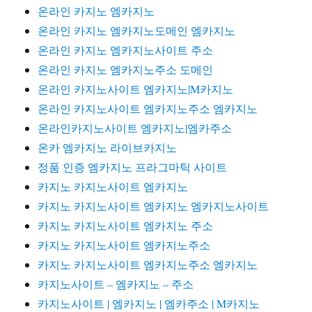
온라인 카지노 엠카지노
온라인 카지노 엠카지노도메인 엠카지노
온라인 카지노 엠카지노사이트 주소
온라인 카지노 엠카지노주소 도메인
온라인 카지노사이트 엠카지노|M카지노
온라인 카지노사이트 엠카지노주소 엠카지노
온라인카지노사이트 엠카지노|엠카주소
온카 엠카지노 라이브카지노
정품 인증 엠카지노 프라그마틱 사이트
카지노 카지노사이트 엠카지노
카지노 카지노사이트 엠카지노 엠카지노사이트
카지노 카지노사이트 엠카지노 주소
카지노 카지노사이트 엠카지노주소
카지노 카지노사이트 엠카지노주소 엠카지노
카지노사이트 – 엠카지노 – 주소
카지노사이트 | 엠카지노 | 엠카주소 | M카지노