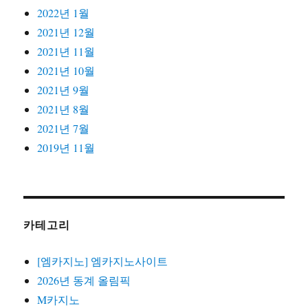
2022년 1월
2021년 12월
2021년 11월
2021년 10월
2021년 9월
2021년 8월
2021년 7월
2019년 11월
카테고리
[엠카지노] 엠카지노사이트
2026년 동계 올림픽
M카지노