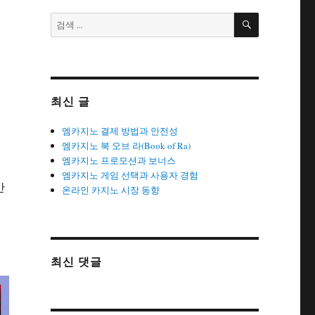
검
검
색
색:
최신 글
엠카지노 결제 방법과 안전성
엠카지노 북 오브 라(Book of Ra)
엠카지노 프로모션과 보너스
엠카지노 게임 선택과 사용자 경험
간
온라인 카지노 시장 동향
최신 댓글