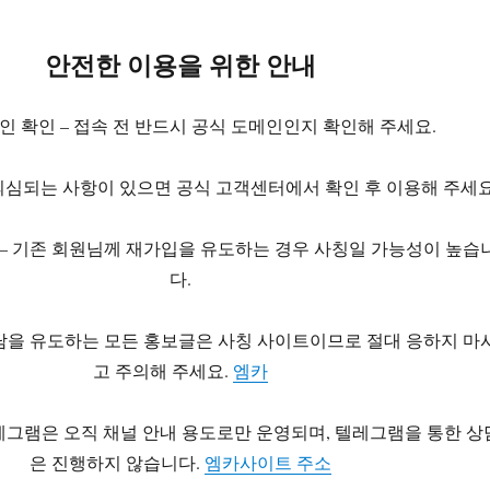
안전한 이용을 위한 안내
인 확인 – 접속 전 반드시 공식 도메인인지 확인해 주세요.
의심되는 사항이 있으면 공식 고객센터에서 확인 후 이용해 주세요
 – 기존 회원님께 재가입을 유도하는 경우 사칭일 가능성이 높습
다.
을 유도하는 모든 홍보글은 사칭 사이트이므로 절대 응하지 마
고 주의해 주세요.
엠카
레그램은 오직 채널 안내 용도로만 운영되며, 텔레그램을 통한 상
은 진행하지 않습니다.
엠카사이트 주소