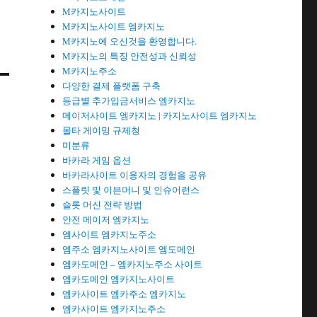
M카지노사이트
M카지노사이트 엠카지노
M카지노에 오신것을 환영합니다.
M카지노의 특징 안전성과 신뢰성
M카지노주소
다양한 결제 플랫폼 구축
등급별 추가입금서비스 엠카지노
메이저사이트 엠카지노 | 카지노사이트 엠카지노
몰타 게이밍 규제청
미분류
바카라 게임 옵션
바카라사이트 이용자의 경험을 공유
스플릿 및 이븐머니 및 인슈어런스
슬롯 머신 전략 방법
안전 메이저 엠카지노
엠사이트 엠카지노주소
엠주소 엠카지노사이트 엠도메인
엠카도메인 – 엠카지노주소 사이트
엠카도메인 엠카지노사이트
엠카사이트 엠카주소 엠카지노
엠카사이트 엠카지노주소