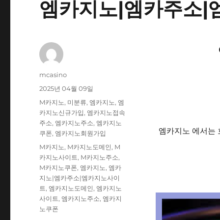
엠카지노|엠카주소|
글
mcasino
쓴
작
2025년 04월 09일
이
성
카
M카지노
,
미분류
,
엠카지노
,
엠
일
테
카지노신규가입
,
엠카지노접속
자
고
주소
,
엠카지노주소
,
엠카지노
엠카지노 에서는 
리
쿠폰
,
엠카지노회원가입
태
M카지노
,
M카지노도메인
,
M
그
카지노사이트
,
M카지노주소
,
M카지노쿠폰
,
엠카지노
,
엠카
지노|엠카주소|엠카지노사이
트
,
엠카지노도메인
,
엠카지노
사이트
,
엠카지노주소
,
엠카지
노쿠폰