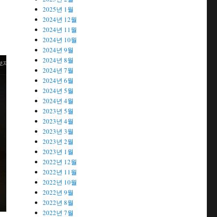
2025년 1월
2024년 12월
2024년 11월
2024년 10월
2024년 9월
2024년 8월
2024년 7월
2024년 6월
2024년 5월
2024년 4월
2023년 5월
2023년 4월
2023년 3월
2023년 2월
2023년 1월
2022년 12월
2022년 11월
2022년 10월
2022년 9월
2022년 8월
2022년 7월