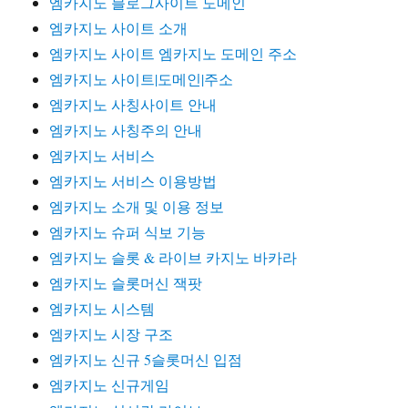
엠카지노 블로그사이트 도메인
엠카지노 사이트 소개
엠카지노 사이트 엠카지노 도메인 주소
엠카지노 사이트|도메인|주소
엠카지노 사칭사이트 안내
엠카지노 사칭주의 안내
엠카지노 서비스
엠카지노 서비스 이용방법
엠카지노 소개 및 이용 정보
엠카지노 슈퍼 식보 기능
엠카지노 슬롯 & 라이브 카지노 바카라
엠카지노 슬롯머신 잭팟
엠카지노 시스템
엠카지노 시장 구조
엠카지노 신규 5슬롯머신 입점
엠카지노 신규게임