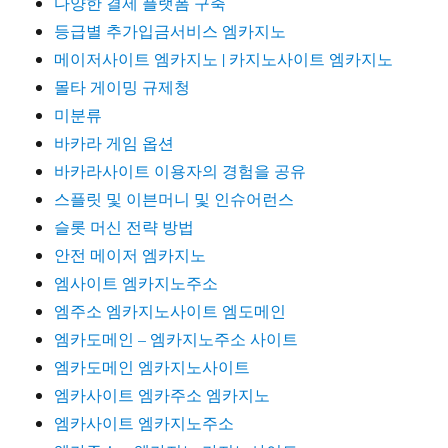
다양한 결제 플랫폼 구축
등급별 추가입금서비스 엠카지노
메이저사이트 엠카지노 | 카지노사이트 엠카지노
몰타 게이밍 규제청
미분류
바카라 게임 옵션
바카라사이트 이용자의 경험을 공유
스플릿 및 이븐머니 및 인슈어런스
슬롯 머신 전략 방법
안전 메이저 엠카지노
엠사이트 엠카지노주소
엠주소 엠카지노사이트 엠도메인
엠카도메인 – 엠카지노주소 사이트
엠카도메인 엠카지노사이트
엠카사이트 엠카주소 엠카지노
엠카사이트 엠카지노주소