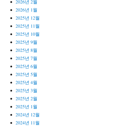
2026년 2월
2026년 1월
2025년 12월
2025년 11월
2025년 10월
2025년 9월
2025년 8월
2025년 7월
2025년 6월
2025년 5월
2025년 4월
2025년 3월
2025년 2월
2025년 1월
2024년 12월
2024년 11월