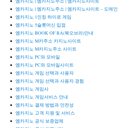
엠카지노 | 엠카지노주소 | 엠카지노사이트
엠카지노 | 엠카지노주소 | 엠카지노사이트 – 도메인
엠카지노 1인칭 하이로 게임
엠카지노 5슬롯머신 입점
엠카지노 BOOK OF RA(북오브라)안내
엠카지노 M카주소 카지노사이트
엠카지노 M카지노주소 사이트
엠카지노 PC와 모바일
엠카지노 PC와 모바일사이트
엠카지노 게임 선택과 사용자
엠카지노 게임 선택과 사용자 경험
엠카지노 게임사
엠카지노 게임서비스 안내
엠카지노 결제 방법과 안전성
엠카지노 고객 지원 및 서비스
엠카지노 공식 보증업체