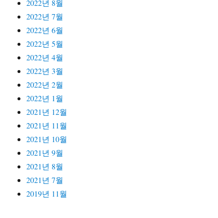
2022년 8월
2022년 7월
2022년 6월
2022년 5월
2022년 4월
2022년 3월
2022년 2월
2022년 1월
2021년 12월
2021년 11월
2021년 10월
2021년 9월
2021년 8월
2021년 7월
2019년 11월