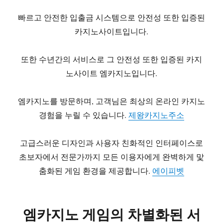
빠르고 안전한 입출금 시스템으로 안전성 또한 입증된
카지노사이트입니다.
또한 수년간의 서비스로 그 안전성 또한 입증된 카지
노사이트 엠카지노입니다.
엠카지노를 방문하며, 고객님은 최상의 온라인 카지노
경험을 누릴 수 있습니다.
제왕카지노주소
고급스러운 디자인과 사용자 친화적인 인터페이스로
초보자에서 전문가까지 모든 이용자에게 완벽하게 맟
춤화된 게임 환경을 제공합니다.
에이피벳
엠카지노 게임의 차별화된 서