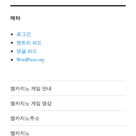
메타
로그인
엔트리 피드
댓글 피드
WordPress.org
엠카지노 게임 안내
엠카지노 게임 영상
엠카지노주소
엠카지노