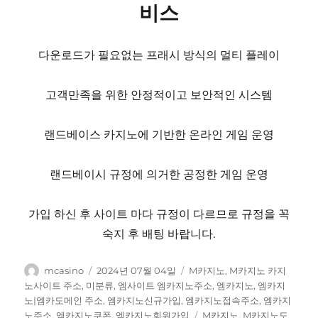
비스
다운로드가 필요없는 프래시 방식의 멀티 플레이
고객만족을 위한 안정적이고 보안적인 시스템
랜드베이스 카지노에 기반한 온라인 게임 운영
랜드베이시 규정에 의거한 공정한 게임 운영
가입 하신 후 사이트 마다 규정이 다르므로 규정을 꼭
숙지 후 배팅 바랍니다.
글
작
카
mcasino
2024년 07월 04일
M카지노
,
M카지노 카지
쓴
성
테
노사이트 주소
,
미분류
,
엠사이트 엠카지노주소
,
엠카지노
,
엠카지
이
일
고
노|엠카도메인 주소
,
엠카지노신규가입
,
엠카지노접속주소
,
엠카지
자
리
태
노주소
,
엠카지노쿠폰
,
엠카지노회원가입
M카지노
,
M카지노도