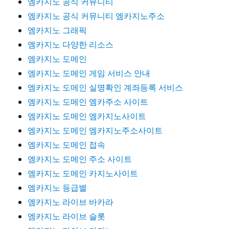
엠카지노 공식 커뮤니티
엠카지노 공식 커뮤니티 엠카지노주소
엠카지노 그래픽
엠카지노 다양한 리소스
엠카지노 도메인
엠카지노 도메인 게임 서비스 안내
엠카지노 도메인 실명확인 계좌등록 서비스
엠카지노 도메인 엠카주소 사이트
엠카지노 도메인 엠카지노사이트
엠카지노 도메인 엠카지노주소사이트
엠카지노 도메인 접속
엠카지노 도메인 주소 사이트
엠카지노 도메인 카지노사이트
엠카지노 등급별
엠카지노 라이브 바카라
엠카지노 라이브 슬롯