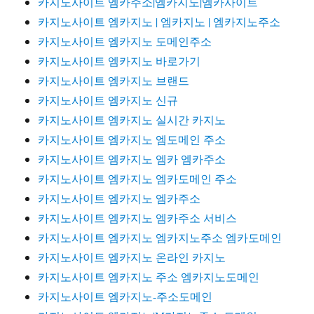
카지노사이트 엠카주소|엠카지노|엠카사이트
카지노사이트 엠카지노 | 엠카지노 | 엠카지노주소
카지노사이트 엠카지노 도메인주소
카지노사이트 엠카지노 바로가기
카지노사이트 엠카지노 브랜드
카지노사이트 엠카지노 신규
카지노사이트 엠카지노 실시간 카지노
카지노사이트 엠카지노 엠도메인 주소
카지노사이트 엠카지노 엠카 엠카주소
카지노사이트 엠카지노 엠카도메인 주소
카지노사이트 엠카지노 엠카주소
카지노사이트 엠카지노 엠카주소 서비스
카지노사이트 엠카지노 엠카지노주소 엠카도메인
카지노사이트 엠카지노 온라인 카지노
카지노사이트 엠카지노 주소 엠카지노도메인
카지노사이트 엠카지노-주소도메인