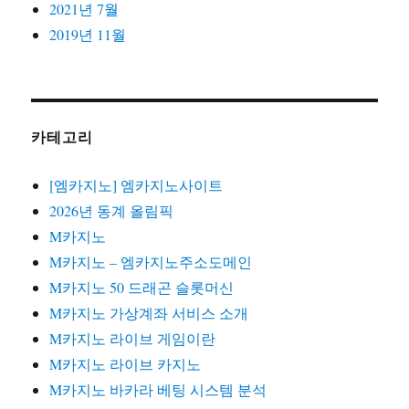
2021년 7월
2019년 11월
카테고리
[엠카지노] 엠카지노사이트
2026년 동계 올림픽
M카지노
M카지노 – 엠카지노주소도메인
M카지노 50 드래곤 슬롯머신
​M카지노 가상계좌 서비스 소개
M카지노 라이브 게임이란
M카지노 라이브 카지노
M카지노 바카라 베팅 시스템 분석