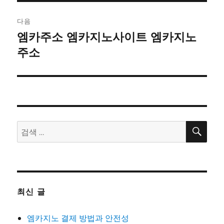
글:
게
다음
이
엠카주소 엠카지노사이트 엠카지노
다
음
주소
션
글:
검
검
색
색:
최신 글
엠카지노 결제 방법과 안전성