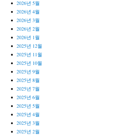
2026년 5월
2026년 4월
2026년 3월
2026년 2월
2026년 1월
2025년 12월
2025년 11월
2025년 10월
2025년 9월
2025년 8월
2025년 7월
2025년 6월
2025년 5월
2025년 4월
2025년 3월
2025년 2월