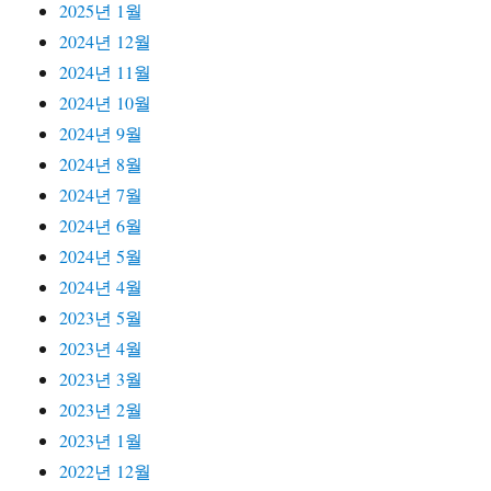
2025년 1월
2024년 12월
2024년 11월
2024년 10월
2024년 9월
2024년 8월
2024년 7월
2024년 6월
2024년 5월
2024년 4월
2023년 5월
2023년 4월
2023년 3월
2023년 2월
2023년 1월
2022년 12월