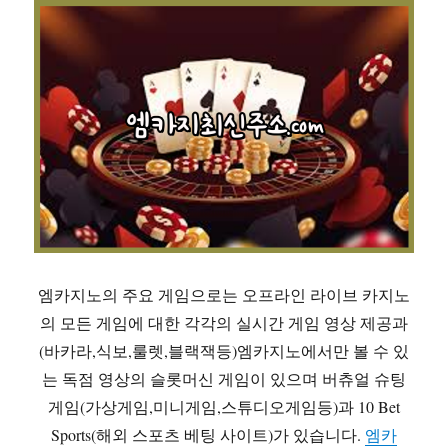
엠카지노의 주요 게임으로는 오프라인 라이브 카지노
의 모든 게임에 대한 각각의 실시간 게임 영상 제공과
(바카라,식보,룰렛,블랙잭등)엠카지노에서만 볼 수 있
는 독점 영상의 슬롯머신 게임이 있으며 버츄얼 슈팅
게임(가상게임,미니게임,스튜디오게임등)과 10 Bet
Sports(해외 스포츠 베팅 사이트)가 있습니다.
엠카