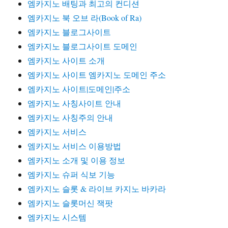
엠카지노 배팅과 최고의 컨디션
엠카지노 북 오브 라(Book of Ra)
엠카지노 블로그사이트
엠카지노 블로그사이트 도메인
엠카지노 사이트 소개
엠카지노 사이트 엠카지노 도메인 주소
엠카지노 사이트|도메인|주소
엠카지노 사칭사이트 안내
엠카지노 사칭주의 안내
엠카지노 서비스
엠카지노 서비스 이용방법
엠카지노 소개 및 이용 정보
엠카지노 슈퍼 식보 기능
엠카지노 슬롯 & 라이브 카지노 바카라
엠카지노 슬롯머신 잭팟
엠카지노 시스템