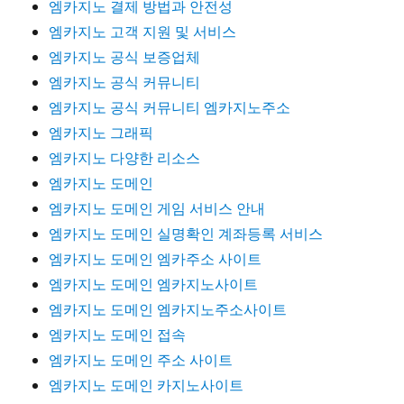
엠카지노 결제 방법과 안전성
엠카지노 고객 지원 및 서비스
엠카지노 공식 보증업체
엠카지노 공식 커뮤니티
엠카지노 공식 커뮤니티 엠카지노주소
엠카지노 그래픽
엠카지노 다양한 리소스
엠카지노 도메인
엠카지노 도메인 게임 서비스 안내
엠카지노 도메인 실명확인 계좌등록 서비스
엠카지노 도메인 엠카주소 사이트
엠카지노 도메인 엠카지노사이트
엠카지노 도메인 엠카지노주소사이트
엠카지노 도메인 접속
엠카지노 도메인 주소 사이트
엠카지노 도메인 카지노사이트