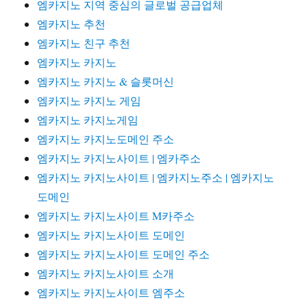
엠카지노 지역 중심의 글로벌 공급업체
엠카지노 추천
엠카지노 친구 추천
엠카지노 카지노
엠카지노 카지노 & 슬롯머신
엠카지노 카지노 게임
엠카지노 카지노게임
엠카지노 카지노도메인 주소
엠카지노 카지노사이트 | 엠카주소
엠카지노 카지노사이트 | 엠카지노주소 | 엠카지노
도메인
엠카지노 카지노사이트 M카주소
엠카지노 카지노사이트 도메인
엠카지노 카지노사이트 도메인 주소
엠카지노 카지노사이트 소개
엠카지노 카지노사이트 엠주소