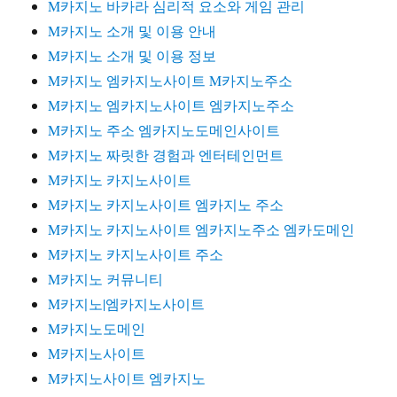
M카지노 바카라 심리적 요소와 게임 관리
M카지노 소개 및 이용 안내
M카지노 소개 및 이용 정보
M카지노 엠카지노사이트 M카지노주소
M카지노 엠카지노사이트 엠카지노주소
M카지노 주소 엠카지노도메인사이트
M카지노 짜릿한 경험과 엔터테인먼트
M카지노 카지노사이트
M카지노 카지노사이트 엠카지노 주소
M카지노 카지노사이트 엠카지노주소 엠카도메인
M카지노 카지노사이트 주소
M카지노 커뮤니티
M카지노|엠카지노사이트
M카지노도메인
M카지노사이트
M카지노사이트 엠카지노