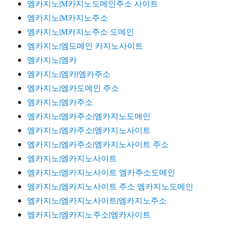
엠카지노|M카지노도메인주소 사이트
엠카지노|M카지노주소
엠카지노|M카지노주소 도메인
엠카지노|엠도메인 카지노사이트
엠카지노|엠카
엠카지노|엠카|엠카주소
엠카지노|엠카도메인 주소
엠카지노|엠카주소
엠카지노|엠카주소|엠카지노도메인
엠카지노|엠카주소|엠카지노사이트
엠카지노|엠카주소|엠카지노사이트 주소
엠카지노|엠카지노사이트
엠카지노|엠카지노사이트 엠카주소도메인
엠카지노|엠카지노사이트 주소 엠카지노도메인
엠카지노|엠카지노사이트|엠카지노주소
엠카지노|엠카지노주소|엠카사이트