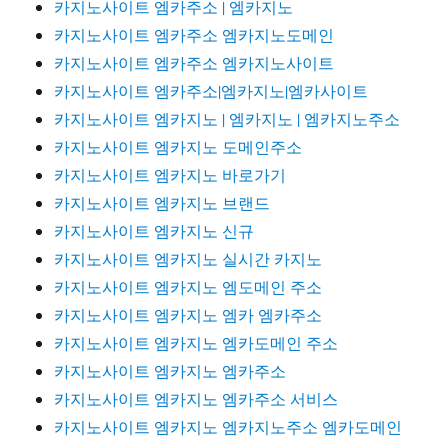
카지노사이트 엠카주소 | 엠카지노
카지노사이트 엠카주소 엠카지노도메인
카지노사이트 엠카주소 엠카지노사이트
카지노사이트 엠카주소|엠카지노|엠카사이트
카지노사이트 엠카지노 | 엠카지노 | 엠카지노주소
카지노사이트 엠카지노 도메인주소
카지노사이트 엠카지노 바로가기
카지노사이트 엠카지노 브랜드
카지노사이트 엠카지노 신규
카지노사이트 엠카지노 실시간 카지노
카지노사이트 엠카지노 엠도메인 주소
카지노사이트 엠카지노 엠카 엠카주소
카지노사이트 엠카지노 엠카도메인 주소
카지노사이트 엠카지노 엠카주소
카지노사이트 엠카지노 엠카주소 서비스
카지노사이트 엠카지노 엠카지노주소 엠카도메인