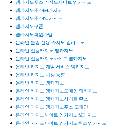
엠카지노주소 카지노사이트 엠카지노
엠카지노주소|M카지노
엠카지노주소|엠카지노
엠카지노쿠폰
엠카지노회원가입
온라인 롤링 전용 카지노 엠카지노
온라인 전용카지노 엠카지노
온라인 전용카지노사이트 엠카지노
온라인 카지노 게임 서비스 엠카지노
온라인 카지노 시장 동향
온라인 카지노 엠카지노
온라인 카지노 엠카지노도메인 엠카지노
온라인 카지노 엠카지노사이트 주소
온라인 카지노 엠카지노주소 도메인
온라인 카지노사이트 엠카지노|M카지노
온라인 카지노사이트 엠카지노주소 엠카지노