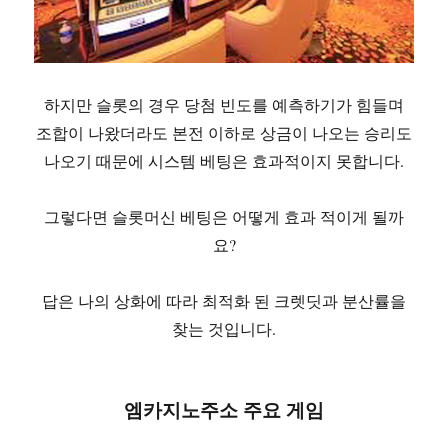
하지만 슬롯의 경우 당첨 빈도를 예측하기가 힘들며
조합이 나왔더라도 본전 이하로 상금이 나오는 승리도
나오기 때문에 시스템 베팅은 효과적이지 못합니다.
그렇다면 슬롯머신 베팅은 어떻게 효과 적이게 될까
요?
답은 나의 상화에 따라 최적화 된 크렛딧과 분산률을
찾는 것입니다.
엠카지노주소 주요 게임