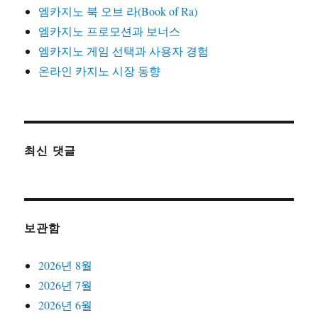
엠카지노 북 오브 라(Book of Ra)
엠카지노 프로모션과 보너스
엠카지노 게임 선택과 사용자 경험
온라인 카지노 시장 동향
최신 댓글
보관함
2026년 8월
2026년 7월
2026년 6월