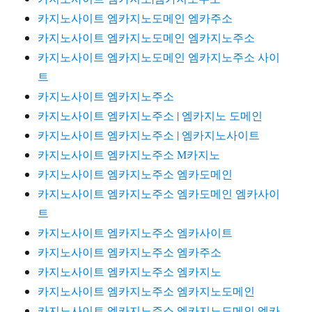
카지노사이트 엠카지노도메인 엠카주소
카지노사이트 엠카지노도메인 엠카지노주소
카지노사이트 엠카지노도메인 엠카지노주소 사이
트
카지노사이트 엠카지노주소
카지노사이트 엠카지노주소 | 엠카지노 도메인
카지노사이트 엠카지노주소 | 엠카지노사이트
카지노사이트 엠카지노주소 M카지노
카지노사이트 엠카지노주소 엠카도메인
카지노사이트 엠카지노주소 엠카도메인 엠카사이
트
카지노사이트 엠카지노주소 엠카사이트
카지노사이트 엠카지노주소 엠카주소
카지노사이트 엠카지노주소 엠카지노
카지노사이트 엠카지노주소 엠카지노도메인
카지노사이트 엠카지노주소 엠카지노도메인 엠카