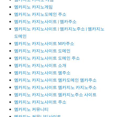
엠카지노 카지노게임
엠카지노 카지노도메인 주소
엠카지노 카지노사이트 | 엠카주소
엠카지노 카지노사이트 | 엠카지노주소 | 엠카지노
도메인
엠카지노 카지노사이트 M카주소
엠카지노 카지노사이트 도메인
엠카지노 카지노사이트 도메인 주소
엠카지노 카지노사이트 소개
엠카지노 카지노사이트 엠주소
엠카지노 카지노사이트 엠카도메인 엠카주소
엠카지노 카지노사이트 엠카지노 카지노주소
엠카지노 카지노사이트 엠카지노주소 사이트
엠카지노 카지노사이트 주소
엠카지노 커뮤니티
엠카지노 커뮤니티사이트