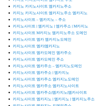
카지노 카지노사이트 엠카지노주소
카지노 카지노사이트 엠카지노주소 엠카지노
카지노사이트 – 엠카지노 – 주소
카지노사이트 | 엠카지노 | 엠카주소 | M카지노
카지노사이트 M카지노 엠카지노주소 도메인
카지노사이트 엠카 엠카지노도메인
카지노사이트 엠카|엠카지노
카지노사이트 엠카도메인 엠카주소
카지노사이트 엠카도메인 주소
카지노사이트 엠카주소 – 엠카지노도메인
카지노사이트 엠카주소 | 엠카지노
카지노사이트 엠카주소 엠카지노도메인
카지노사이트 엠카주소 엠카지노사이트
카지노사이트 엠카주소|엠카지노|엠카사이트
카지노사이트 엠카지노 | 엠카지노 | 엠카지노주소
카지노사이트 엠카지노 도메인주소