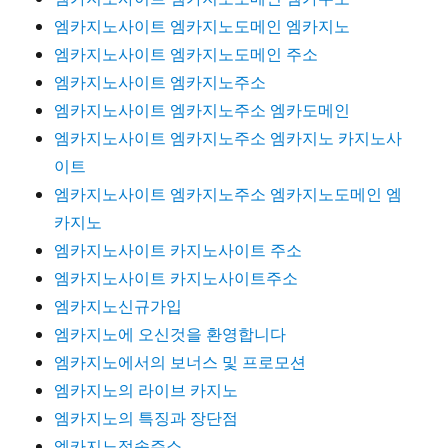
엠카지노사이트 엠카지노도메인 엠카지노
엠카지노사이트 엠카지노도메인 주소
엠카지노사이트 엠카지노주소
엠카지노사이트 엠카지노주소 엠카도메인
엠카지노사이트 엠카지노주소 엠카지노 카지노사
이트
엠카지노사이트 엠카지노주소 엠카지노도메인 엠
카지노
엠카지노사이트 카지노사이트 주소
엠카지노사이트 카지노사이트주소
엠카지노신규가입
엠카지노에 오신것을 환영합니다
엠카지노에서의 보너스 및 프로모션
엠카지노의 라이브 카지노
엠카지노의 특징과 장단점
엠카지노접속주소