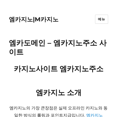
엠카지노|M카지노
메뉴
엠카도메인 – 엠카지노주소 사
이트
카지노사이트 엠카지노주소
엠카지노 소개
엠카지노의 가장 큰장점은 실제 오프라인 카지노와 동
일한 방식의 롤링과 포인트지급입니다.
엠카지노