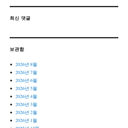
최신 댓글
보관함
2026년 8월
2026년 7월
2026년 6월
2026년 5월
2026년 4월
2026년 3월
2026년 2월
2026년 1월