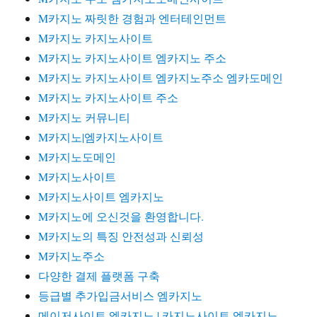
M카지노 짜릿한 경험과 엔터테인먼트
M카지노 카지노사이트
M카지노 카지노사이트 엠카지노 주소
M카지노 카지노사이트 엠카지노주소 엠카도메인
M카지노 카지노사이트 주소
M카지노 커뮤니티
M카지노|엠카지노사이트
M카지노도메인
M카지노사이트
M카지노사이트 엠카지노
M카지노에 오신것을 환영합니다.
M카지노의 특징 안전성과 신뢰성
M카지노주소
다양한 결제 플랫폼 구축
등급별 추가입금서비스 엠카지노
메이저사이트 엠카지노 | 카지노사이트 엠카지노