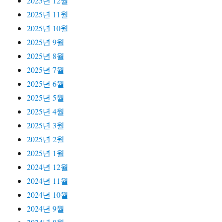
2025년 12월
2025년 11월
2025년 10월
2025년 9월
2025년 8월
2025년 7월
2025년 6월
2025년 5월
2025년 4월
2025년 3월
2025년 2월
2025년 1월
2024년 12월
2024년 11월
2024년 10월
2024년 9월