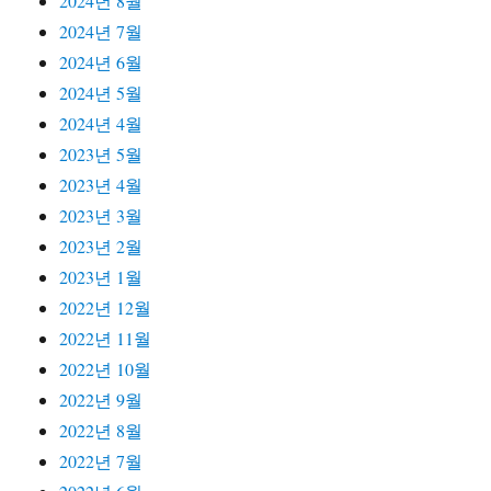
2024년 8월
2024년 7월
2024년 6월
2024년 5월
2024년 4월
2023년 5월
2023년 4월
2023년 3월
2023년 2월
2023년 1월
2022년 12월
2022년 11월
2022년 10월
2022년 9월
2022년 8월
2022년 7월