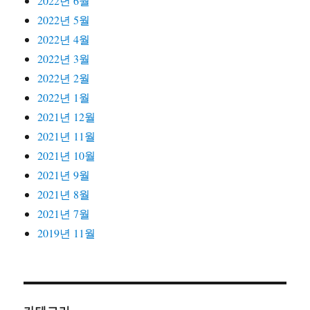
2022년 6월
2022년 5월
2022년 4월
2022년 3월
2022년 2월
2022년 1월
2021년 12월
2021년 11월
2021년 10월
2021년 9월
2021년 8월
2021년 7월
2019년 11월