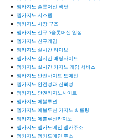
엠카지노 슬롯머신 잭팟
엠카지노 시스템
엠카지노 시장 구조
엠카지노 신규 5슬롯머신 입점
엠카지노 신규게임
엠카지노 실시간 라이브
엠카지노 실시간 배팅사이트
엠카지노 실시간 카지노 게임 서비스
엠카지노 안전사이트 도메인
엠카지노 안전성과 신뢰성
엠카지노 안전카지노사이트
엠카지노 에볼루션
엠카지노 에볼루션 카지노 & 롤링
엠카지노 에볼루션카지노
엠카지노 엠카도메인 엠카주소
엠카지노 엠카도메인 주소