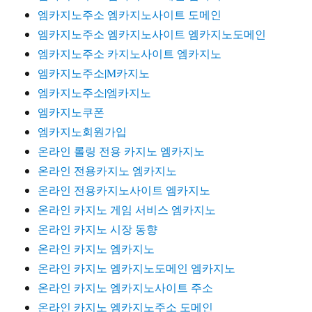
엠카지노주소 엠카지노사이트 도메인
엠카지노주소 엠카지노사이트 엠카지노도메인
엠카지노주소 카지노사이트 엠카지노
엠카지노주소|M카지노
엠카지노주소|엠카지노
엠카지노쿠폰
엠카지노회원가입
온라인 롤링 전용 카지노 엠카지노
온라인 전용카지노 엠카지노
온라인 전용카지노사이트 엠카지노
온라인 카지노 게임 서비스 엠카지노
온라인 카지노 시장 동향
온라인 카지노 엠카지노
온라인 카지노 엠카지노도메인 엠카지노
온라인 카지노 엠카지노사이트 주소
온라인 카지노 엠카지노주소 도메인