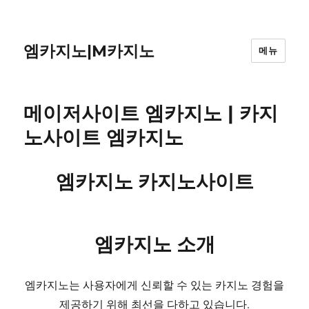
엠카지노|M카지노
메뉴
메이저사이트 엠카지노 | 카지
노사이트 엠카지노
엠카지노 카지노사이트
엠카지노 소개
엠카지노는 사용자에게 신뢰할 수 있는 카지노 경험을
제공하기 위해 최선을 다하고 있습니다.