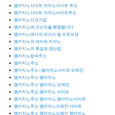
엠카지노사이트 카지노사이트 주소
엠카지노사이트 카지노사이트주소
엠카지노신규가입
엠카지노에 오신것을 환영합니다
엠카지노에서의 보너스 및 프로모션
엠카지노의 라이브 카지노
엠카지노의 특징과 장단점
엠카지노접속주소
엠카지노주소
엠카지노주소 | 엠카지노사이트 도메인
엠카지노주소 엠카지노
엠카지노주소 엠카지노 도메인
엠카지노주소 엠카지노 사이트
엠카지노주소 엠카지노 엠카지노사이트
엠카지노주소 엠카지노도메인 사이트
엠카지노주소 엠카지노도메인 엠카지노