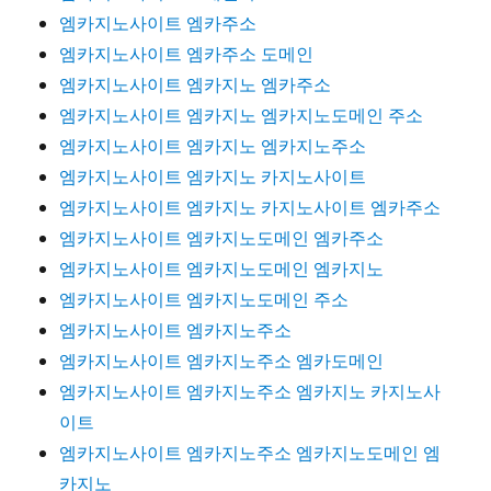
엠카지노사이트 엠카주소
엠카지노사이트 엠카주소 도메인
엠카지노사이트 엠카지노 엠카주소
엠카지노사이트 엠카지노 엠카지노도메인 주소
엠카지노사이트 엠카지노 엠카지노주소
엠카지노사이트 엠카지노 카지노사이트
엠카지노사이트 엠카지노 카지노사이트 엠카주소
엠카지노사이트 엠카지노도메인 엠카주소
엠카지노사이트 엠카지노도메인 엠카지노
엠카지노사이트 엠카지노도메인 주소
엠카지노사이트 엠카지노주소
엠카지노사이트 엠카지노주소 엠카도메인
엠카지노사이트 엠카지노주소 엠카지노 카지노사
이트
엠카지노사이트 엠카지노주소 엠카지노도메인 엠
카지노