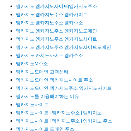
엠카지노|엠카지노사이트|엠카지노주소
엠카지노|엠카지노주소|엠카사이트
엠카지노|엠카지노주소|엠카주소
엠카지노|엠카지노주소|엠카지노도메인
엠카지노|엠카지노주소|엠카지노사이트
엠카지노|엠카지노주소|엠카지노사이트도메인
엠카지노|카지노사이트|엠카주소
엠카지노M주소
엠카지노도메인 고객센터
엠카지노도메인 엠카지노사이트 주소
엠카지노도메인 엠카지노주소 엠카지노사이트
엠카지노를 이용해야하는 이유
엠카지노사이트
엠카지노사이트 | 엠카지노주소 | 엠카지노
엠카지노사이트 | 엠카지노주소 | 엠카지노 주소
엠카지노사이트 도메인 주소