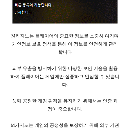
M카지노는 플레이어의 중요한 정보를 소중히 여기며
개인정보 보호 정책을 통해 이 정보를 안전하게 관리
합니다
외부 유출을 방지하기 위한 다양한 보안 기술을 활용
하여 플레이어는 게임에만 집중하고 안심할 수 있습니
다.
셋째 공정한 게임 환경을 유지하기 위해서는 인증 과
정이 중요합니다.
M카지노는 게임의 공정성을 보장하기 위해 외부 기관