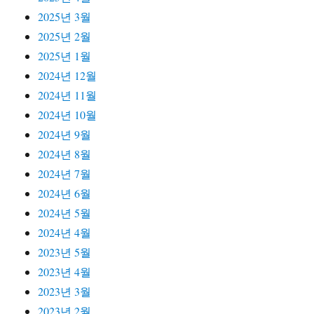
2025년 3월
2025년 2월
2025년 1월
2024년 12월
2024년 11월
2024년 10월
2024년 9월
2024년 8월
2024년 7월
2024년 6월
2024년 5월
2024년 4월
2023년 5월
2023년 4월
2023년 3월
2023년 2월