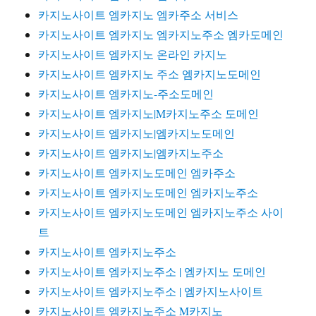
카지노사이트 엠카지노 엠카주소 서비스
카지노사이트 엠카지노 엠카지노주소 엠카도메인
카지노사이트 엠카지노 온라인 카지노
카지노사이트 엠카지노 주소 엠카지노도메인
카지노사이트 엠카지노-주소도메인
카지노사이트 엠카지노|M카지노주소 도메인
카지노사이트 엠카지노|엠카지노도메인
카지노사이트 엠카지노|엠카지노주소
카지노사이트 엠카지노도메인 엠카주소
카지노사이트 엠카지노도메인 엠카지노주소
카지노사이트 엠카지노도메인 엠카지노주소 사이
트
카지노사이트 엠카지노주소
카지노사이트 엠카지노주소 | 엠카지노 도메인
카지노사이트 엠카지노주소 | 엠카지노사이트
카지노사이트 엠카지노주소 M카지노