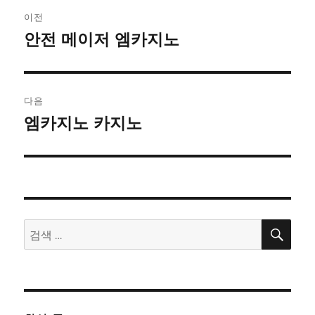
글
이전
내
안전 메이저 엠카지노
이
전
비
글:
게
다음
이
엠카지노 카지노
다
음
션
글:
검
검
색
색: