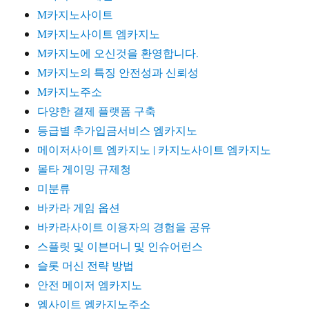
M카지노사이트
M카지노사이트 엠카지노
M카지노에 오신것을 환영합니다.
M카지노의 특징 안전성과 신뢰성
M카지노주소
다양한 결제 플랫폼 구축
등급별 추가입금서비스 엠카지노
메이저사이트 엠카지노 | 카지노사이트 엠카지노
몰타 게이밍 규제청
미분류
바카라 게임 옵션
바카라사이트 이용자의 경험을 공유
스플릿 및 이븐머니 및 인슈어런스
슬롯 머신 전략 방법
안전 메이저 엠카지노
엠사이트 엠카지노주소