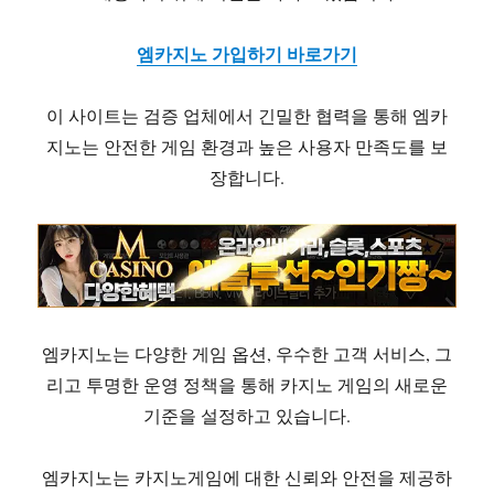
엠카지노 가입하기 바로가기
이 사이트는 검증 업체에서 긴밀한 협력을 통해 엠카
지노는 안전한 게임 환경과 높은 사용자 만족도를 보
장합니다.
엠카지노는 다양한 게임 옵션, 우수한 고객 서비스, 그
리고 투명한 운영 정책을 통해 카지노 게임의 새로운
기준을 설정하고 있습니다.
엠카지노는 카지노게임에 대한 신뢰와 안전을 제공하