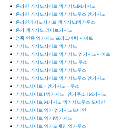
온라인 카지노사이트 엠카지노|M카지노
온라인 카지노사이트 엠카지노주소 엠카지노
온라인카지노사이트 엠카지노|엠카주소
온카 엠카지노 라이브카지노
정품 인증 엠카지노 프라그마틱 사이트
카지노 카지노사이트 엠카지노
카지노 카지노사이트 엠카지노 엠카지노사이트
카지노 카지노사이트 엠카지노 주소
카지노 카지노사이트 엠카지노주소
카지노 카지노사이트 엠카지노주소 엠카지노
카지노사이트 – 엠카지노 – 주소
카지노사이트 | 엠카지노 | 엠카주소 | M카지노
카지노사이트 M카지노 엠카지노주소 도메인
카지노사이트 엠카 엠카지노도메인
카지노사이트 엠카|엠카지노
카지노사이트 엠카도메인 엠카주소