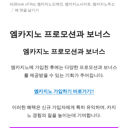
라(Book of Ra)
,
엠카지노도메인
,
엠카지노사이트
,
엠카지노주소
엠
에 댓글 남기기
카
지
노
엠카지노 프로모션과 보너스
북
오
브
엠카지노 프로모션과 보너스
라
(Book
of
엠카지노에 가입한 후에는 다양한 프로모션과 보너스
Ra)
를 제공받을 수 있는 기회가 주어집니다.
엠카지노 가입하기 바로가기!!
이러한 혜택은 신규 가입자에게 특히 유익하며, 카지
노 경험의 질을 높이는데 기여합니다.