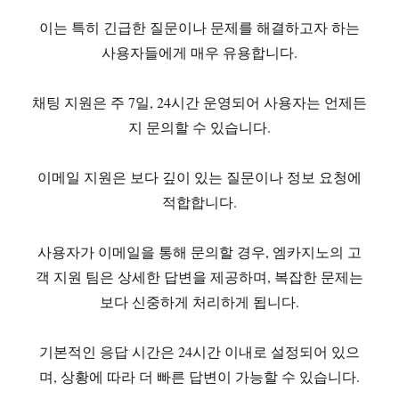
이는 특히 긴급한 질문이나 문제를 해결하고자 하는
사용자들에게 매우 유용합니다.
채팅 지원은 주 7일, 24시간 운영되어 사용자는 언제든
지 문의할 수 있습니다.
이메일 지원은 보다 깊이 있는 질문이나 정보 요청에
적합합니다.
사용자가 이메일을 통해 문의할 경우, 엠카지노의 고
객 지원 팀은 상세한 답변을 제공하며, 복잡한 문제는
보다 신중하게 처리하게 됩니다.
기본적인 응답 시간은 24시간 이내로 설정되어 있으
며, 상황에 따라 더 빠른 답변이 가능할 수 있습니다.