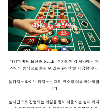
다양한 베팅 옵션과_RULE_ 부가되어 각 게임에서 자
신만의 방식으로 즐길 수 있는 유연함을 제공합니다.
엠카지노 라이브 카지노는 재미 요소를 더욱 극대화합
니다.
실시간으로 진행되는 게임을 통해 사용자는 실제 카지