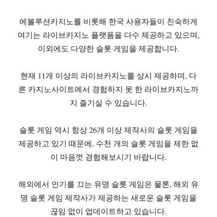
에볼루션카지노를 비롯해 한국 사용자들이 친숙하게
여기는 라이브카지노 플랫폼을 다수 제공하고 있으며,
이외에도 다양한 슬롯 게임을 제공합니다.
현재 11개 이상의 라이브카지노를 상시 제공하며, 다
른 카지노사이트에서 경험하지 못 한 라이브카지노까
지 즐기실 수 있습니다.
슬롯 게임 역시 항상 26개 이상 제작사의 슬롯 게임을
제공하고 있기 때문에, 수천 개의 슬롯 게임을 제한 없
이 마음껏 경험해보시기 바랍니다.
해외에서 인기를 끄는 유명 슬롯 게임은 물론, 해외 유
명 슬롯 게임 제작사가 제공하는 새로운 슬롯 게임을
끊임 없이 업데이트하고 있습니다.