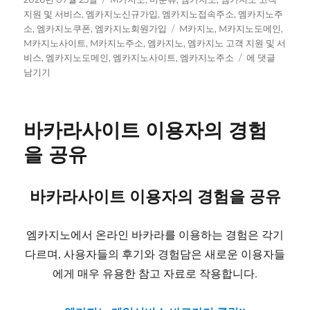
성
테
지원 및 서비스
,
엠카지노신규가입
,
엠카지노접속주소
,
엠카지노주
일
고
태
소
,
엠카지노쿠폰
,
엠카지노회원가입
M카지노
,
M카지노도메인
,
자
리
그
M카지노사이트
,
M카지노주소
,
엠카지노
,
엠카지노 고객 지원 및 서
엠
비스
,
엠카지노도메인
,
엠카지노사이트
,
엠카지노주소
에 댓글
카
남기기
지
노
고
바카라사이트 이용자의 경험
객
지
을 공유
원
및
서
바카라사이트 이용자의 경험을 공유
비
스
엠카지노에서 온라인 바카라를 이용하는 경험은 각기
다르며, 사용자들의 후기와 경험담은 새로운 이용자들
에게 매우 유용한 참고 자료로 작용합니다.