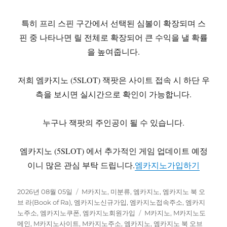
특히 프리 스핀 구간에서 선택된 심볼이 확장되며 스
핀 중 나타나면 릴 전체로 확장되어 큰 수익을 낼 확률
을 높여줍니다.
저희 엠카지노 (5SLOT) 잭팟은 사이트 접속 시 하단 우
측을 보시면 실시간으로 확인이 가능합니다.
누구나 잭팟의 주인공이 될 수 있습니다.
엠카지노 (5SLOT) 에서 추가적인 게임 업데이트 예정
이니 많은 관심 부탁 드립니다.
엠카지노가입하기
작
카
2026년 08월 05일
M카지노
,
미분류
,
엠카지노
,
엠카지노 북 오
성
테
브 라(Book of Ra)
,
엠카지노신규가입
,
엠카지노접속주소
,
엠카지
일
고
태
노주소
,
엠카지노쿠폰
,
엠카지노회원가입
M카지노
,
M카지노도
자
리
그
메인
,
M카지노사이트
,
M카지노주소
,
엠카지노
,
엠카지노 북 오브