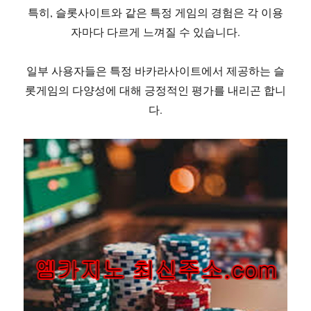
특히, 슬롯사이트와 같은 특정 게임의 경험은 각 이용
자마다 다르게 느껴질 수 있습니다.
일부 사용자들은 특정 바카라사이트에서 제공하는 슬
롯게임의 다양성에 대해 긍정적인 평가를 내리곤 합니
다.