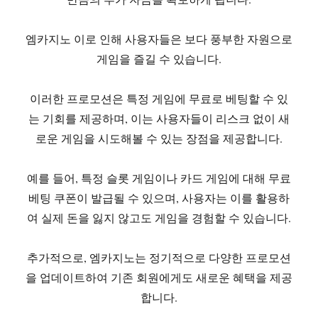
엠카지노 이로 인해 사용자들은 보다 풍부한 자원으로
게임을 즐길 수 있습니다.
이러한 프로모션은 특정 게임에 무료로 베팅할 수 있
는 기회를 제공하며, 이는 사용자들이 리스크 없이 새
로운 게임을 시도해볼 수 있는 장점을 제공합니다.
예를 들어, 특정 슬롯 게임이나 카드 게임에 대해 무료
베팅 쿠폰이 발급될 수 있으며, 사용자는 이를 활용하
여 실제 돈을 잃지 않고도 게임을 경험할 수 있습니다.
추가적으로, 엠카지노는 정기적으로 다양한 프로모션
을 업데이트하여 기존 회원에게도 새로운 혜택을 제공
합니다.