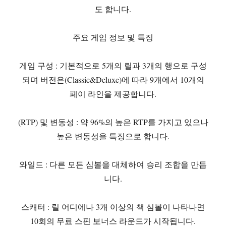
도 합니다.
주요 게임 정보 및 특징
게임 구성 : 기본적으로 5개의 릴과 3개의 행으로 구성
되며 버전은(Classic&Deluxe)에 따라 9개에서 10개의
페이 라인을 제공합니다.
(RTP) 및 변동성 : 약 96%의 높은 RTP를 가지고 있으나
높은 변동성을 특징으로 합니다.
와일드 : 다른 모든 심볼을 대체하여 승리 조합을 만듭
니다.
스캐터 : 릴 어디에나 3개 이상의 책 심볼이 나타나면
10회의 무료 스핀 보너스 라운드가 시작됩니다.