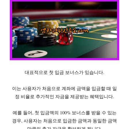
대표적으로 첫 입금 보너스가 있습니다.
이는 사용자가 처음으로 계좌에 금액을 입금할 때 일
정 비율로 추가적인 자금을 제공받는 혜택입니다.
예를 들어, 첫 입금액의 100% 보너스를 받을 수 있는
경우, 사용자는 처음으로 입금한 금액과 동일한 금액
만큼의 추가 자금을 확보하게 됩니다.