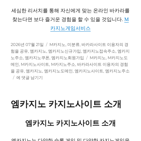
세심한 리서치를 통해 자신에게 맞는 온라인 바카라를
찾는다면 보다 즐거운 경험을 할 수 있을 것입니다.
M
카지노게임서비스
작
카
2026년 07월 21일
M카지노
,
미분류
,
바카라사이트 이용자의 경
성
테
험을 공유
,
엠카지노
,
엠카지노신규가입
,
엠카지노접속주소
,
엠카지
일
고
태
노주소
,
엠카지노쿠폰
,
엠카지노회원가입
M카지노
,
M카지노도
자
리
그
메인
,
M카지노사이트
,
M카지노주소
,
바카라사이트 이용자의 경험
을 공유
,
엠카지노
,
엠카지노도메인
,
엠카지노사이트
,
엠카지노주소
바
에 댓글 남기기
카
라
사
엠카지노 카지노사이트 소개
이
트
이
엠카지노 카지노사이트 소개
용
자
의
엠카지노는 다양한 슬롯 게임 및 다양한 카지노게임을