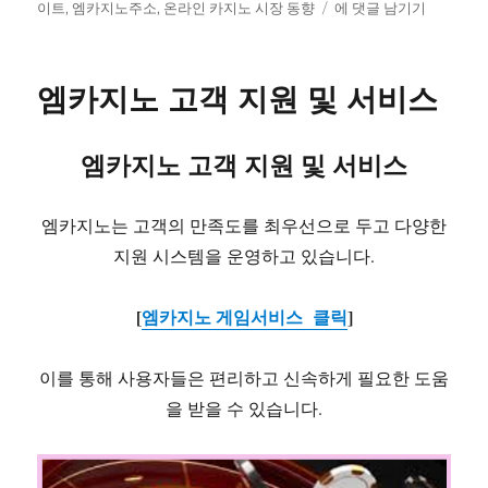
온
이트
,
엠카지노주소
,
온라인 카지노 시장 동향
에 댓글 남기기
라
인
카
엠카지노 고객 지원 및 서비스
지
노
시
엠카지노 고객 지원 및 서비스
장
동
향
엠카지노는 고객의 만족도를 최우선으로 두고 다양한
지원 시스템을 운영하고 있습니다.
[
엠카지노 게임서비스 클릭
]
이를 통해 사용자들은 편리하고 신속하게 필요한 도움
을 받을 수 있습니다.