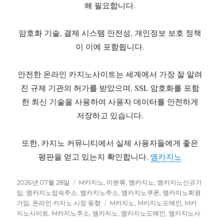
해 필요합니다.
암호화 기술, 결제 시스템 안전성, 개인정보 보호 정책
이 이에 포함됩니다.
안전한 온라인 카지노사이트는 세계에서 가장 잘 알려
진 규제 기관의 허가를 받았으며, SSL 암호화를 포함
한 최신 기술을 사용하여 사용자 데이터를 안전하게
저장하고 있습니다.
또한, 카지노 커뮤니티에서 실제 사용자들에게 좋은
평판을 얻고 있는지 확인합니다.
엠카지노
작
카
2026년 07월 28일
M카지노
,
미분류
,
엠카지노
,
엠카지노신규가
성
테
입
,
엠카지노접속주소
,
엠카지노주소
,
엠카지노쿠폰
,
엠카지노회원
일
고
태
가입
,
온라인 카지노 시장 동향
M카지노
,
M카지노도메인
,
M카
자
리
그
지노사이트
,
M카지노주소
,
엠카지노
,
엠카지노도메인
,
엠카지노사