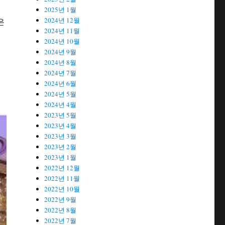
2025년 1월
2024년 12월
은
2024년 11월
2024년 10월
2024년 9월
2024년 8월
2024년 7월
2024년 6월
2024년 5월
2024년 4월
2023년 5월
2023년 4월
2023년 3월
2023년 2월
2023년 1월
2022년 12월
2022년 11월
2022년 10월
2022년 9월
2022년 8월
2022년 7월