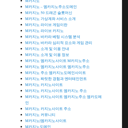
M카지노
M카지노 – 엠카지노주소도메인
M카지노 50 드래곤 슬롯머신
​M카지노 가상계좌 서비스 소개
M카지노 라이브 게임이란
M카지노 라이브 카지노
M카지노 바카라 베팅 시스템 분석
M카지노 바카라 심리적 요소와 게임 관리
M카지노 소개 및 이용 안내
M카지노 소개 및 이용 정보
M카지노 엠카지노사이트 M카지노주소
M카지노 엠카지노사이트 엠카지노주소
M카지노 주소 엠카지노도메인사이트
M카지노 짜릿한 경험과 엔터테인먼트
M카지노 카지노사이트
M카지노 카지노사이트 엠카지노 주소
M카지노 카지노사이트 엠카지노주소 엠카도메
인
M카지노 카지노사이트 주소
M카지노 커뮤니티
M카지노|엠카지노사이트
M카지노도메인