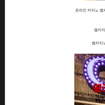
온라인 카지노 엠
엠카지
엠카지노