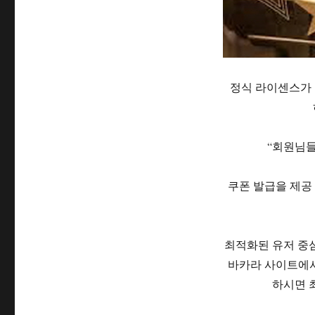
정식 라이센스가
“회원님
쿠폰 발급을 제공
최적화된 유저 중
바카라 사이트에서
하시면 