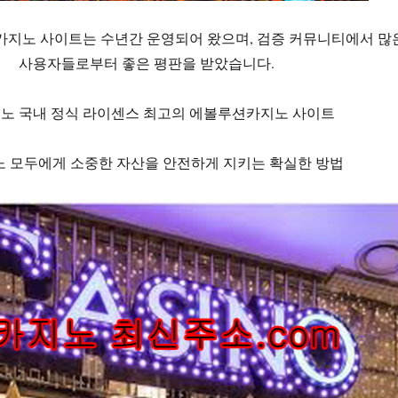
카지노 사이트는 수년간 운영되어 왔으며, 검증 커뮤니티에서 많
사용자들로부터 좋은 평판을 받았습니다.
노 국내 정식 라이센스 최고의 에볼루션카지노 사이트
 모두에게 소중한 자산을 안전하게 지키는 확실한 방법