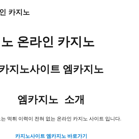
인 카지노
노 온라인 카지노
카지노사이트 엠카지노
엠카지노 소개
는 먹튀 이력이 전혀 없는 온라인 카지노 사이트 입니다.
카지노사이트 엠카지노 바로가기