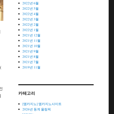
2022년 6월
2022년 5월
2022년 4월
2022년 3월
2022년 2월
2022년 1월
이
2021년 12월
2021년 11월
2021년 10월
2021년 9월
2021년 8월
2021년 7월
(
2019년 11월
인
카테고리
릭
[엠카지노] 엠카지노사이트
2026년 동계 올림픽