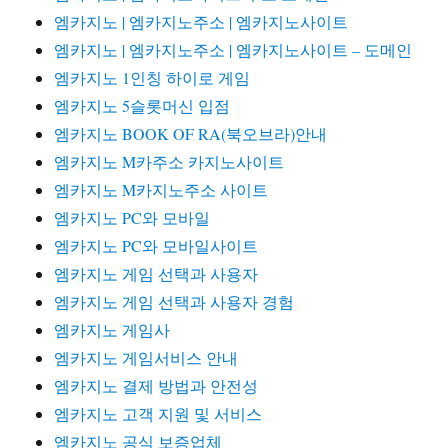
엠카지노 | 엠카지노주소 | 엠카지노사이트
엠카지노 | 엠카지노주소 | 엠카지노사이트 – 도메인
엠카지노 1인칭 하이로 게임
엠카지노 5슬롯머신 입점
엠카지노 BOOK OF RA(북오브라)안내
엠카지노 M카주소 카지노사이트
엠카지노 M카지노주소 사이트
엠카지노 PC와 모바일
엠카지노 PC와 모바일사이트
엠카지노 게임 선택과 사용자
엠카지노 게임 선택과 사용자 경험
엠카지노 게임사
엠카지노 게임서비스 안내
엠카지노 결제 방법과 안전성
엠카지노 고객 지원 및 서비스
엠카지노 공식 보증업체