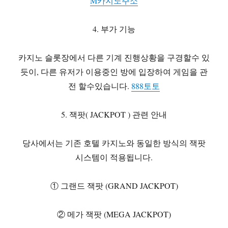
M카지노주소
4. 부가 기능
카지노 슬롯장에서 다른 기계 진행상황을 구경할수 있
듯이, 다른 유저가 이용중인 방에 입장하여 게임을 관
전 할수있습니다.
888토토
5. 잭팟( JACKPOT ) 관련 안내
당사에서는 기존 호텔 카지노와 동일한 방식의 잭팟
시스템이 적용됩니다.
① 그랜드 잭팟 (GRAND JACKPOT)
② 메가 잭팟 (MEGA JACKPOT)