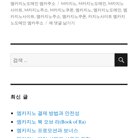
일
고
태
엠카지노도메인 엠카주소
M카지노
,
M카지노도메인
,
M카지노
자
리
그
사이트
,
M카지노주소
,
M카지노쿠폰
,
엠카지노
,
엠카지노도메인
,
엠
카지노사이트
,
엠카지노주소
,
엠카지노쿠폰
,
카지노사이트 엠카지
카
노도메인 엠카주소
에 댓글 남기기
지
노
사
이
트
검
검
색
엠
색:
카
지
노
도
메
최신 글
인
엠
엠카지노 결제 방법과 안전성
카
주
엠카지노 북 오브 라(Book of Ra)
소
엠카지노 프로모션과 보너스