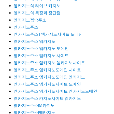
엠카지노의 라이브 카지노
엠카지노의 특징과 장단점
엠카지노접속주소
엠카지노주소
엠카지노주소 | 엠카지노사이트 도메인
엠카지노주소 엠카지노
엠카지노주소 엠카지노 도메인
엠카지노주소 엠카지노 사이트
엠카지노주소 엠카지노 엠카지노사이트
엠카지노주소 엠카지노도메인 사이트
엠카지노주소 엠카지노도메인 엠카지노
엠카지노주소 엠카지노사이트 도메인
엠카지노주소 엠카지노사이트 엠카지노도메인
엠카지노주소 카지노사이트 엠카지노
엠카지노주소|M카지노
엠카지노주소|엠카지노