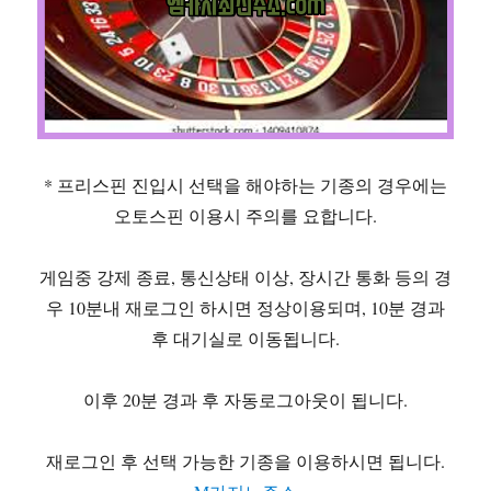
* 프리스핀 진입시 선택을 해야하는 기종의 경우에는
오토스핀 이용시 주의를 요합니다.
게임중 강제 종료, 통신상태 이상, 장시간 통화 등의 경
우 10분내 재로그인 하시면 정상이용되며, 10분 경과
후 대기실로 이동됩니다.
이후 20분 경과 후 자동로그아웃이 됩니다.
재로그인 후 선택 가능한 기종을 이용하시면 됩니다.