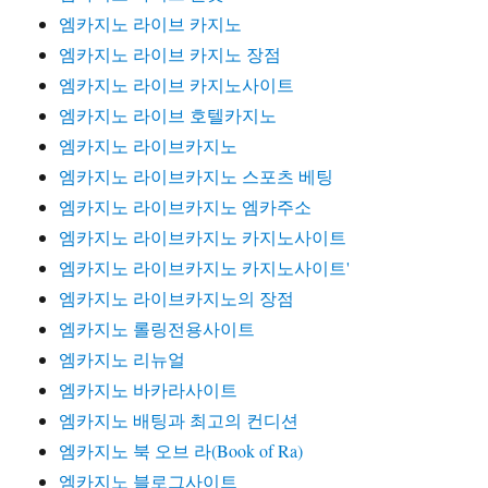
엠카지노 라이브 카지노
엠카지노 라이브 카지노 장점
엠카지노 라이브 카지노사이트
엠카지노 라이브 호텔카지노
엠카지노 라이브카지노
엠카지노 라이브카지노 스포츠 베팅
엠카지노 라이브카지노 엠카주소
엠카지노 라이브카지노 카지노사이트
엠카지노 라이브카지노 카지노사이트'
엠카지노 라이브카지노의 장점
엠카지노 롤링전용사이트
엠카지노 리뉴얼
엠카지노 바카라사이트
엠카지노 배팅과 최고의 컨디션
엠카지노 북 오브 라(Book of Ra)
엠카지노 블로그사이트