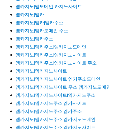
엠카지노|엠도메인 카지노사이트
엠카지노|엠카
엠카지노|엠카|엠카주소
엠카지노|엠카도메인 주소
엠카지노|엠카주소
엠카지노|엠카주소|엠카지노도메인
엠카지노|엠카주소|엠카지노사이트
엠카지노|엠카주소|엠카지노사이트 주소
엠카지노|엠카지노사이트
엠카지노|엠카지노사이트 엠카주소도메인
엠카지노|엠카지노사이트 주소 엠카지노도메인
엠카지노|엠카지노사이트|엠카지노주소
엠카지노|엠카지노주소|엠카사이트
엠카지노|엠카지노주소|엠카주소
엠카지노|엠카지노주소|엠카지노도메인
엠카지노|엠카지노주소|엠카지노사이트