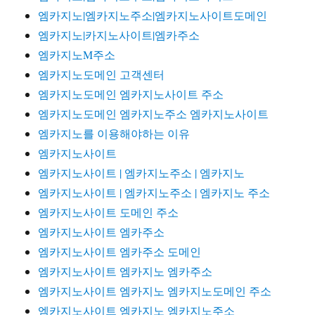
엠카지노|엠카지노주소|엠카지노사이트도메인
엠카지노|카지노사이트|엠카주소
엠카지노M주소
엠카지노도메인 고객센터
엠카지노도메인 엠카지노사이트 주소
엠카지노도메인 엠카지노주소 엠카지노사이트
엠카지노를 이용해야하는 이유
엠카지노사이트
엠카지노사이트 | 엠카지노주소 | 엠카지노
엠카지노사이트 | 엠카지노주소 | 엠카지노 주소
엠카지노사이트 도메인 주소
엠카지노사이트 엠카주소
엠카지노사이트 엠카주소 도메인
엠카지노사이트 엠카지노 엠카주소
엠카지노사이트 엠카지노 엠카지노도메인 주소
엠카지노사이트 엠카지노 엠카지노주소