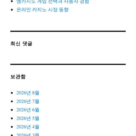
엠카지노 게임 선택과 사용자 경험
온라인 카지노 시장 동향
최신 댓글
보관함
2026년 8월
2026년 7월
2026년 6월
2026년 5월
2026년 4월
2026년 3월