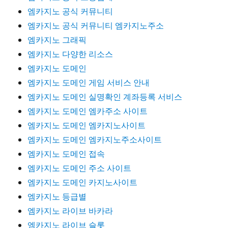
엠카지노 공식 커뮤니티
엠카지노 공식 커뮤니티 엠카지노주소
엠카지노 그래픽
엠카지노 다양한 리소스
엠카지노 도메인
엠카지노 도메인 게임 서비스 안내
엠카지노 도메인 실명확인 계좌등록 서비스
엠카지노 도메인 엠카주소 사이트
엠카지노 도메인 엠카지노사이트
엠카지노 도메인 엠카지노주소사이트
엠카지노 도메인 접속
엠카지노 도메인 주소 사이트
엠카지노 도메인 카지노사이트
엠카지노 등급별
엠카지노 라이브 바카라
엠카지노 라이브 슬롯