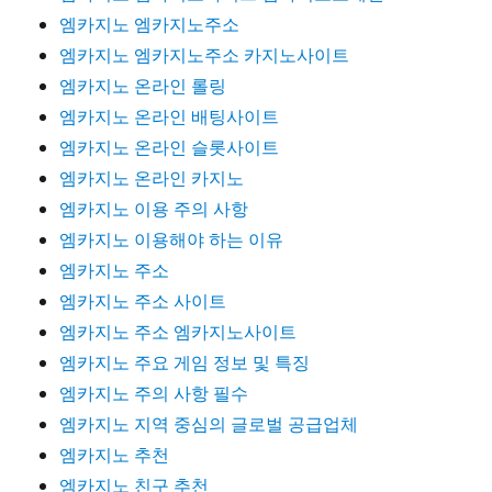
엠카지노 엠카지노주소
엠카지노 엠카지노주소 카지노사이트
엠카지노 온라인 롤링
엠카지노 온라인 배팅사이트
엠카지노 온라인 슬롯사이트
엠카지노 온라인 카지노
엠카지노 이용 주의 사항
엠카지노 이용해야 하는 이유
엠카지노 주소
엠카지노 주소 사이트
엠카지노 주소 엠카지노사이트
엠카지노 주요 게임 정보 및 특징
엠카지노 주의 사항 필수
엠카지노 지역 중심의 글로벌 공급업체
엠카지노 추천
엠카지노 친구 추천