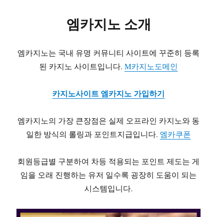
엠카지노 소개
엠카지노는 국내 유명 커뮤니티 사이트에 꾸준히 등록
된 카지노 사이트입니다.
M카지노도메인
카지노사이트 엠카지노 가입하기
엠카지노의 가장 큰장점은 실제 오프라인 카지노와 동
일한 방식의 롤링과 포인트지급입니다.
엠카쿠폰
회원등급별 구분하여 차등 적용되는 포인트 제도는 게
임을 오래 진행하는 유저 일수록 굉장히 도움이 되는
시스템입니다.