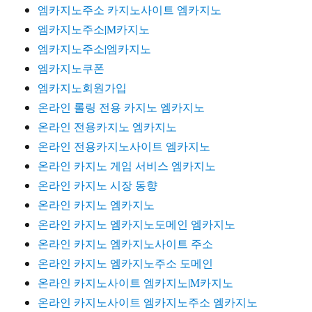
엠카지노주소 카지노사이트 엠카지노
엠카지노주소|M카지노
엠카지노주소|엠카지노
엠카지노쿠폰
엠카지노회원가입
온라인 롤링 전용 카지노 엠카지노
온라인 전용카지노 엠카지노
온라인 전용카지노사이트 엠카지노
온라인 카지노 게임 서비스 엠카지노
온라인 카지노 시장 동향
온라인 카지노 엠카지노
온라인 카지노 엠카지노도메인 엠카지노
온라인 카지노 엠카지노사이트 주소
온라인 카지노 엠카지노주소 도메인
온라인 카지노사이트 엠카지노|M카지노
온라인 카지노사이트 엠카지노주소 엠카지노