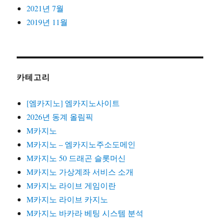
2021년 7월
2019년 11월
카테고리
[엠카지노] 엠카지노사이트
2026년 동계 올림픽
M카지노
M카지노 – 엠카지노주소도메인
M카지노 50 드래곤 슬롯머신
​M카지노 가상계좌 서비스 소개
M카지노 라이브 게임이란
M카지노 라이브 카지노
M카지노 바카라 베팅 시스템 분석