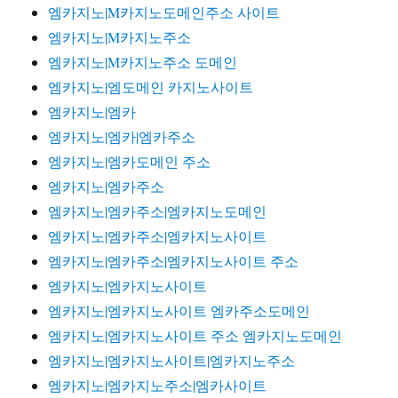
엠카지노|M카지노도메인주소 사이트
엠카지노|M카지노주소
엠카지노|M카지노주소 도메인
엠카지노|엠도메인 카지노사이트
엠카지노|엠카
엠카지노|엠카|엠카주소
엠카지노|엠카도메인 주소
엠카지노|엠카주소
엠카지노|엠카주소|엠카지노도메인
엠카지노|엠카주소|엠카지노사이트
엠카지노|엠카주소|엠카지노사이트 주소
엠카지노|엠카지노사이트
엠카지노|엠카지노사이트 엠카주소도메인
엠카지노|엠카지노사이트 주소 엠카지노도메인
엠카지노|엠카지노사이트|엠카지노주소
엠카지노|엠카지노주소|엠카사이트