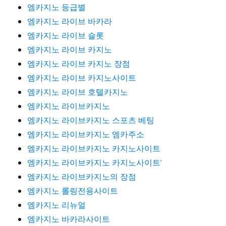
엠카지노 등급별
엠카지노 라이브 바카라
엠카지노 라이브 슬롯
엠카지노 라이브 카지노
엠카지노 라이브 카지노 장점
엠카지노 라이브 카지노사이트
엠카지노 라이브 호텔카지노
엠카지노 라이브카지노
엠카지노 라이브카지노 스포츠 베팅
엠카지노 라이브카지노 엠카주소
엠카지노 라이브카지노 카지노사이트
엠카지노 라이브카지노 카지노사이트'
엠카지노 라이브카지노의 장점
엠카지노 롤링전용사이트
엠카지노 리뉴얼
엠카지노 바카라사이트