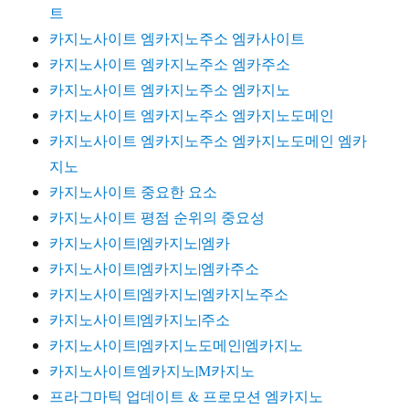
트
카지노사이트 엠카지노주소 엠카사이트
카지노사이트 엠카지노주소 엠카주소
카지노사이트 엠카지노주소 엠카지노
카지노사이트 엠카지노주소 엠카지노도메인
카지노사이트 엠카지노주소 엠카지노도메인 엠카
지노
카지노사이트 중요한 요소
카지노사이트 평점 순위의 중요성
카지노사이트|엠카지노|엠카
카지노사이트|엠카지노|엠카주소
카지노사이트|엠카지노|엠카지노주소
카지노사이트|엠카지노|주소
카지노사이트|엠카지노도메인|엠카지노
카지노사이트엠카지노|M카지노
프라그마틱 업데이트 & 프로모션 엠카지노