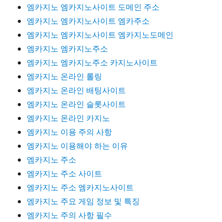
엠카지노 엠카지노사이트 도메인 주소
엠카지노 엠카지노사이트 엠카주소
엠카지노 엠카지노사이트 엠카지노도메인
엠카지노 엠카지노주소
엠카지노 엠카지노주소 카지노사이트
엠카지노 온라인 롤링
엠카지노 온라인 배팅사이트
엠카지노 온라인 슬롯사이트
엠카지노 온라인 카지노
엠카지노 이용 주의 사항
엠카지노 이용해야 하는 이유
엠카지노 주소
엠카지노 주소 사이트
엠카지노 주소 엠카지노사이트
엠카지노 주요 게임 정보 및 특징
엠카지노 주의 사항 필수