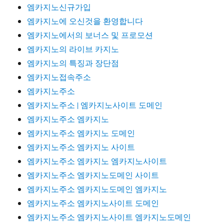
엠카지노신규가입
엠카지노에 오신것을 환영합니다
엠카지노에서의 보너스 및 프로모션
엠카지노의 라이브 카지노
엠카지노의 특징과 장단점
엠카지노접속주소
엠카지노주소
엠카지노주소 | 엠카지노사이트 도메인
엠카지노주소 엠카지노
엠카지노주소 엠카지노 도메인
엠카지노주소 엠카지노 사이트
엠카지노주소 엠카지노 엠카지노사이트
엠카지노주소 엠카지노도메인 사이트
엠카지노주소 엠카지노도메인 엠카지노
엠카지노주소 엠카지노사이트 도메인
엠카지노주소 엠카지노사이트 엠카지노도메인