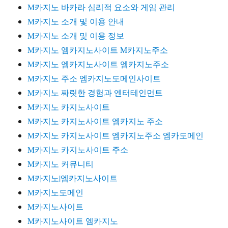
M카지노 바카라 심리적 요소와 게임 관리
M카지노 소개 및 이용 안내
M카지노 소개 및 이용 정보
M카지노 엠카지노사이트 M카지노주소
M카지노 엠카지노사이트 엠카지노주소
M카지노 주소 엠카지노도메인사이트
M카지노 짜릿한 경험과 엔터테인먼트
M카지노 카지노사이트
M카지노 카지노사이트 엠카지노 주소
M카지노 카지노사이트 엠카지노주소 엠카도메인
M카지노 카지노사이트 주소
M카지노 커뮤니티
M카지노|엠카지노사이트
M카지노도메인
M카지노사이트
M카지노사이트 엠카지노