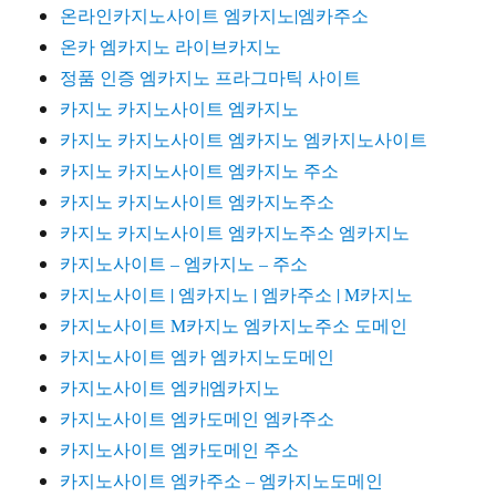
온라인카지노사이트 엠카지노|엠카주소
온카 엠카지노 라이브카지노
정품 인증 엠카지노 프라그마틱 사이트
카지노 카지노사이트 엠카지노
카지노 카지노사이트 엠카지노 엠카지노사이트
카지노 카지노사이트 엠카지노 주소
카지노 카지노사이트 엠카지노주소
카지노 카지노사이트 엠카지노주소 엠카지노
카지노사이트 – 엠카지노 – 주소
카지노사이트 | 엠카지노 | 엠카주소 | M카지노
카지노사이트 M카지노 엠카지노주소 도메인
카지노사이트 엠카 엠카지노도메인
카지노사이트 엠카|엠카지노
카지노사이트 엠카도메인 엠카주소
카지노사이트 엠카도메인 주소
카지노사이트 엠카주소 – 엠카지노도메인