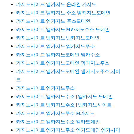
카지노사이트 엠카지노 온라인 카지노
카지노사이트 엠카지노 주소 엠카지노도메인
카지노사이트 엠카지노-주소도메인
카지노사이트 엠카지노|M카지노주소 도메인
카지노사이트 엠카지노|엠카지노도메인
카지노사이트 엠카지노|엠카지노주소
카지노사이트 엠카지노도메인 엠카주소
카지노사이트 엠카지노도메인 엠카지노주소
카지노사이트 엠카지노도메인 엠카지노주소 사이
트
카지노사이트 엠카지노주소
카지노사이트 엠카지노주소 | 엠카지노 도메인
카지노사이트 엠카지노주소 | 엠카지노사이트
카지노사이트 엠카지노주소 M카지노
카지노사이트 엠카지노주소 엠카도메인
카지노사이트 엠카지노주소 엠카도메인 엠카사이