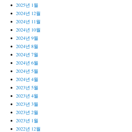
2025년 1월
2024년 12월
2024년 11월
2024년 10월
2024년 9월
2024년 8월
2024년 7월
2024년 6월
2024년 5월
2024년 4월
2023년 5월
2023년 4월
2023년 3월
2023년 2월
2023년 1월
2022년 12월