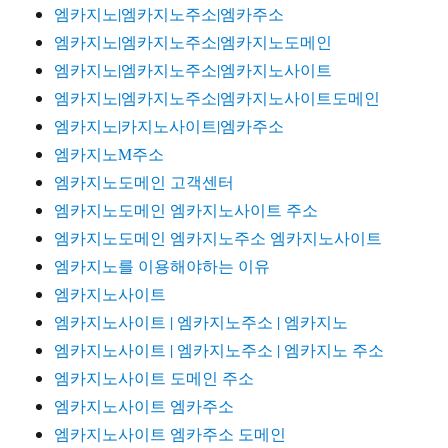
엠카지노|엠카지노주소|엠카주소
엠카지노|엠카지노주소|엠카지노도메인
엠카지노|엠카지노주소|엠카지노사이트
엠카지노|엠카지노주소|엠카지노사이트도메인
엠카지노|카지노사이트|엠카주소
엠카지노M주소
엠카지노도메인 고객센터
엠카지노도메인 엠카지노사이트 주소
엠카지노도메인 엠카지노주소 엠카지노사이트
엠카지노를 이용해야하는 이유
엠카지노사이트
엠카지노사이트 | 엠카지노주소 | 엠카지노
엠카지노사이트 | 엠카지노주소 | 엠카지노 주소
엠카지노사이트 도메인 주소
엠카지노사이트 엠카주소
엠카지노사이트 엠카주소 도메인