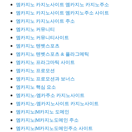
엠카지노 카지노사이트 엠카지노 카지노주소
엠카지노 카지노사이트 엠카지노주소 사이트
엠카지노 카지노사이트 주소
엠카지노 커뮤니티
엠카지노 커뮤니티사이트
엠카지노 텐벳스포츠
엠카지노 텐벳스포츠 & 플라그메틱
엠카지노 프라그마틱 사이트
엠카지노 프로모션
엠카지노 프로모션과 보너스
엠카지노 핵심 요소
엠카지노-엠카주소 카지노사이트
엠카지노-엠카지노사이트 카지노사이트
엠카지노|M카지노 도메인
엠카지노|M카지노도메인 주소
엠카지노|M카지노도메인주소 사이트