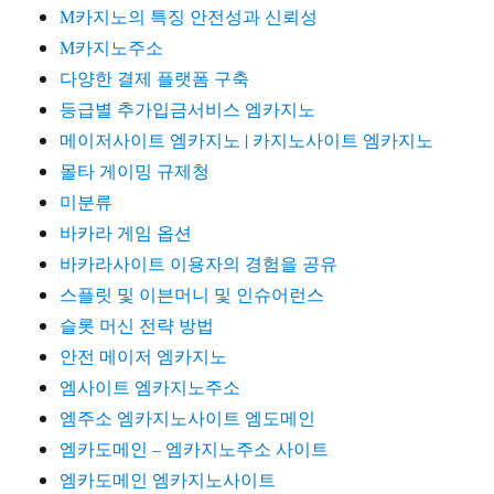
M카지노의 특징 안전성과 신뢰성
M카지노주소
다양한 결제 플랫폼 구축
등급별 추가입금서비스 엠카지노
메이저사이트 엠카지노 | 카지노사이트 엠카지노
몰타 게이밍 규제청
미분류
바카라 게임 옵션
바카라사이트 이용자의 경험을 공유
스플릿 및 이븐머니 및 인슈어런스
슬롯 머신 전략 방법
안전 메이저 엠카지노
엠사이트 엠카지노주소
엠주소 엠카지노사이트 엠도메인
엠카도메인 – 엠카지노주소 사이트
엠카도메인 엠카지노사이트