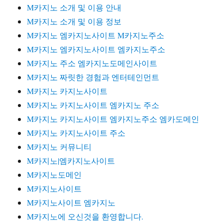
M카지노 소개 및 이용 안내
M카지노 소개 및 이용 정보
M카지노 엠카지노사이트 M카지노주소
M카지노 엠카지노사이트 엠카지노주소
M카지노 주소 엠카지노도메인사이트
M카지노 짜릿한 경험과 엔터테인먼트
M카지노 카지노사이트
M카지노 카지노사이트 엠카지노 주소
M카지노 카지노사이트 엠카지노주소 엠카도메인
M카지노 카지노사이트 주소
M카지노 커뮤니티
M카지노|엠카지노사이트
M카지노도메인
M카지노사이트
M카지노사이트 엠카지노
M카지노에 오신것을 환영합니다.