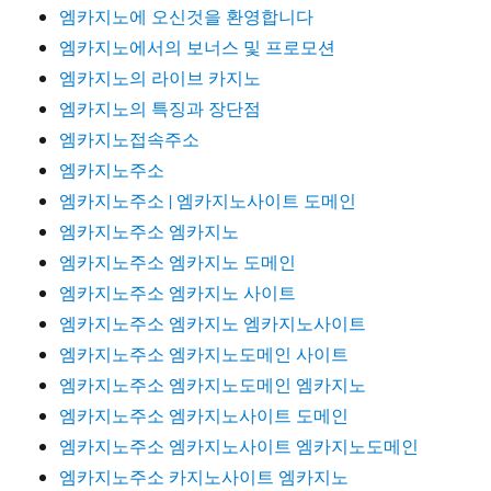
엠카지노에 오신것을 환영합니다
엠카지노에서의 보너스 및 프로모션
엠카지노의 라이브 카지노
엠카지노의 특징과 장단점
엠카지노접속주소
엠카지노주소
엠카지노주소 | 엠카지노사이트 도메인
엠카지노주소 엠카지노
엠카지노주소 엠카지노 도메인
엠카지노주소 엠카지노 사이트
엠카지노주소 엠카지노 엠카지노사이트
엠카지노주소 엠카지노도메인 사이트
엠카지노주소 엠카지노도메인 엠카지노
엠카지노주소 엠카지노사이트 도메인
엠카지노주소 엠카지노사이트 엠카지노도메인
엠카지노주소 카지노사이트 엠카지노