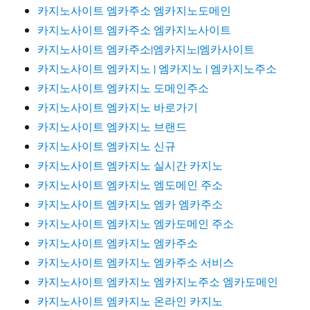
카지노사이트 엠카주소 엠카지노도메인
카지노사이트 엠카주소 엠카지노사이트
카지노사이트 엠카주소|엠카지노|엠카사이트
카지노사이트 엠카지노 | 엠카지노 | 엠카지노주소
카지노사이트 엠카지노 도메인주소
카지노사이트 엠카지노 바로가기
카지노사이트 엠카지노 브랜드
카지노사이트 엠카지노 신규
카지노사이트 엠카지노 실시간 카지노
카지노사이트 엠카지노 엠도메인 주소
카지노사이트 엠카지노 엠카 엠카주소
카지노사이트 엠카지노 엠카도메인 주소
카지노사이트 엠카지노 엠카주소
카지노사이트 엠카지노 엠카주소 서비스
카지노사이트 엠카지노 엠카지노주소 엠카도메인
카지노사이트 엠카지노 온라인 카지노