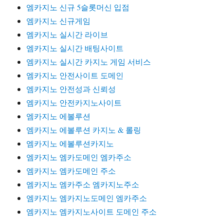
엠카지노 신규 5슬롯머신 입점
엠카지노 신규게임
엠카지노 실시간 라이브
엠카지노 실시간 배팅사이트
엠카지노 실시간 카지노 게임 서비스
엠카지노 안전사이트 도메인
엠카지노 안전성과 신뢰성
엠카지노 안전카지노사이트
엠카지노 에볼루션
엠카지노 에볼루션 카지노 & 롤링
엠카지노 에볼루션카지노
엠카지노 엠카도메인 엠카주소
엠카지노 엠카도메인 주소
엠카지노 엠카주소 엠카지노주소
엠카지노 엠카지노도메인 엠카주소
엠카지노 엠카지노사이트 도메인 주소