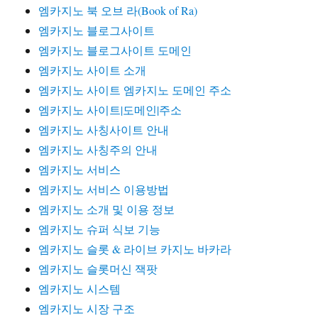
엠카지노 북 오브 라(Book of Ra)
엠카지노 블로그사이트
엠카지노 블로그사이트 도메인
엠카지노 사이트 소개
엠카지노 사이트 엠카지노 도메인 주소
엠카지노 사이트|도메인|주소
엠카지노 사칭사이트 안내
엠카지노 사칭주의 안내
엠카지노 서비스
엠카지노 서비스 이용방법
엠카지노 소개 및 이용 정보
엠카지노 슈퍼 식보 기능
엠카지노 슬롯 & 라이브 카지노 바카라
엠카지노 슬롯머신 잭팟
엠카지노 시스템
엠카지노 시장 구조