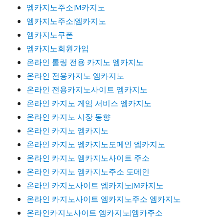
엠카지노주소|M카지노
엠카지노주소|엠카지노
엠카지노쿠폰
엠카지노회원가입
온라인 롤링 전용 카지노 엠카지노
온라인 전용카지노 엠카지노
온라인 전용카지노사이트 엠카지노
온라인 카지노 게임 서비스 엠카지노
온라인 카지노 시장 동향
온라인 카지노 엠카지노
온라인 카지노 엠카지노도메인 엠카지노
온라인 카지노 엠카지노사이트 주소
온라인 카지노 엠카지노주소 도메인
온라인 카지노사이트 엠카지노|M카지노
온라인 카지노사이트 엠카지노주소 엠카지노
온라인카지노사이트 엠카지노|엠카주소