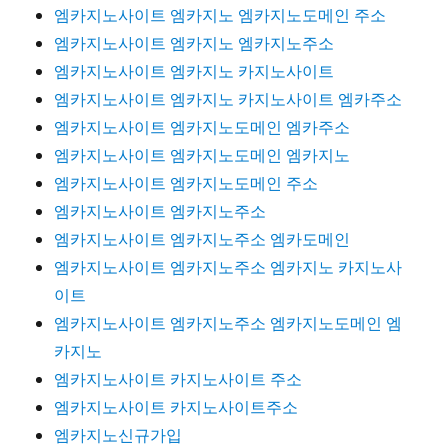
엠카지노사이트 엠카지노 엠카지노도메인 주소
엠카지노사이트 엠카지노 엠카지노주소
엠카지노사이트 엠카지노 카지노사이트
엠카지노사이트 엠카지노 카지노사이트 엠카주소
엠카지노사이트 엠카지노도메인 엠카주소
엠카지노사이트 엠카지노도메인 엠카지노
엠카지노사이트 엠카지노도메인 주소
엠카지노사이트 엠카지노주소
엠카지노사이트 엠카지노주소 엠카도메인
엠카지노사이트 엠카지노주소 엠카지노 카지노사
이트
엠카지노사이트 엠카지노주소 엠카지노도메인 엠
카지노
엠카지노사이트 카지노사이트 주소
엠카지노사이트 카지노사이트주소
엠카지노신규가입