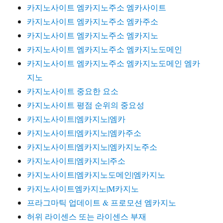
카지노사이트 엠카지노주소 엠카사이트
카지노사이트 엠카지노주소 엠카주소
카지노사이트 엠카지노주소 엠카지노
카지노사이트 엠카지노주소 엠카지노도메인
카지노사이트 엠카지노주소 엠카지노도메인 엠카
지노
카지노사이트 중요한 요소
카지노사이트 평점 순위의 중요성
카지노사이트|엠카지노|엠카
카지노사이트|엠카지노|엠카주소
카지노사이트|엠카지노|엠카지노주소
카지노사이트|엠카지노|주소
카지노사이트|엠카지노도메인|엠카지노
카지노사이트엠카지노|M카지노
프라그마틱 업데이트 & 프로모션 엠카지노
허위 라이센스 또는 라이센스 부재