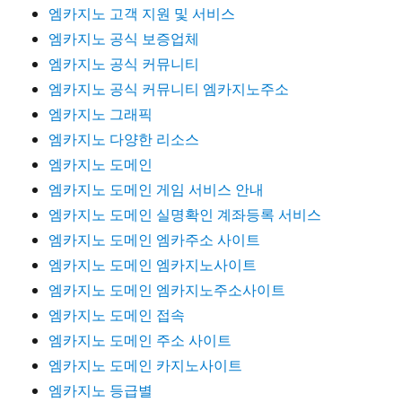
엠카지노 고객 지원 및 서비스
엠카지노 공식 보증업체
엠카지노 공식 커뮤니티
엠카지노 공식 커뮤니티 엠카지노주소
엠카지노 그래픽
엠카지노 다양한 리소스
엠카지노 도메인
엠카지노 도메인 게임 서비스 안내
엠카지노 도메인 실명확인 계좌등록 서비스
엠카지노 도메인 엠카주소 사이트
엠카지노 도메인 엠카지노사이트
엠카지노 도메인 엠카지노주소사이트
엠카지노 도메인 접속
엠카지노 도메인 주소 사이트
엠카지노 도메인 카지노사이트
엠카지노 등급별