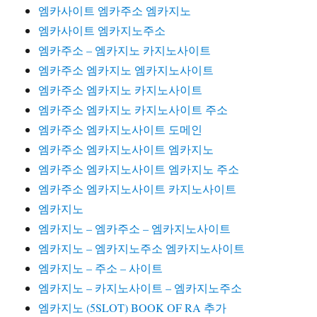
엠카사이트 엠카주소 엠카지노
엠카사이트 엠카지노주소
엠카주소 – 엠카지노 카지노사이트
엠카주소 엠카지노 엠카지노사이트
엠카주소 엠카지노 카지노사이트
엠카주소 엠카지노 카지노사이트 주소
엠카주소 엠카지노사이트 도메인
엠카주소 엠카지노사이트 엠카지노
엠카주소 엠카지노사이트 엠카지노 주소
엠카주소 엠카지노사이트 카지노사이트
엠카지노
엠카지노 – 엠카주소 – 엠카지노사이트
엠카지노 – 엠카지노주소 엠카지노사이트
엠카지노 – 주소 – 사이트
엠카지노 – 카지노사이트 – 엠카지노주소
엠카지노 (5SLOT) BOOK OF RA 추가